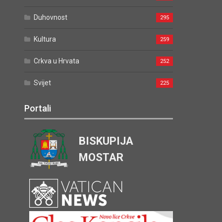
Duhovnost
295
Kultura
259
Crkva u Hrvata
252
Svijet
225
Portali
BISKUPIJA
MOSTAR