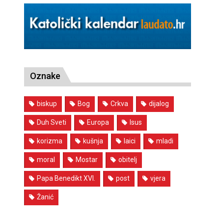
Oznake
biskup
Bog
Crkva
dijalog
Duh Sveti
Europa
Isus
korizma
kušnja
laici
mladi
moral
Mostar
obitelj
Papa Benedikt XVI.
post
vjera
Žanić