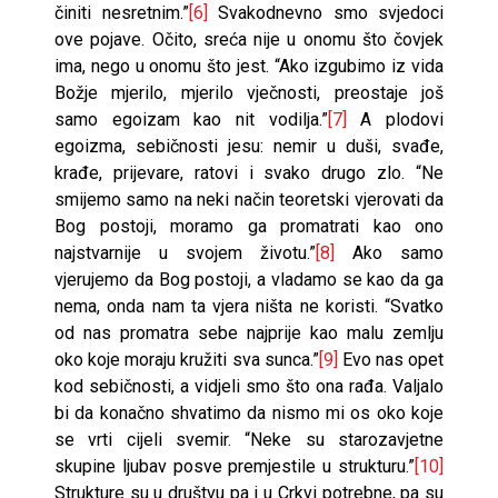
činiti nesretnim.”
[6]
Svakodnevno smo svjedoci
ove pojave. Očito, sreća nije u onomu što čovjek
ima, nego u onomu što jest. “Ako izgubimo iz vida
Božje mjerilo, mjerilo vječnosti, preostaje još
samo egoizam kao nit vodilja.”
[7]
A plodovi
egoizma, sebičnosti jesu: nemir u duši, svađe,
krađe, prijevare, ratovi i svako drugo zlo. “Ne
smijemo samo na neki način teoretski vjerovati da
Bog postoji, moramo ga promatrati kao ono
najstvarnije u svojem životu.”
[8]
Ako samo
vjerujemo da Bog postoji, a vladamo se kao da ga
nema, onda nam ta vjera ništa ne koristi. “Svatko
od nas promatra sebe najprije kao malu zemlju
oko koje moraju kružiti sva sunca.”
[9]
Evo nas opet
kod sebičnosti, a vidjeli smo što ona rađa. Valjalo
bi da konačno shvatimo da nismo mi os oko koje
se vrti cijeli svemir. “Neke su starozavjetne
skupine ljubav posve premjestile u strukturu.”
[10]
Strukture su u društvu pa i u Crkvi potrebne, pa su