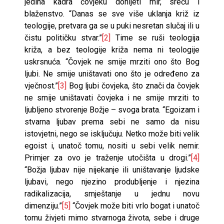
jedina kadra čovjeku donijeti mir, sreću i
blaženstvo. “Danas se sve više uklanja križ iz
teologije, pretvara ga se u puki nesretan slučaj ili u
čistu političku stvar.”
[2]
Time se ruši teologija
križa, a bez teologije križa nema ni teologije
uskrsnuća. “Čovjek ne smije mrziti ono što Bog
ljubi. Ne smije uništavati ono što je određeno za
vječnost.”
[3]
Bog ljubi čovjeka, što znači da čovjek
ne smije uništavati čovjeka i ne smije mrziti to
ljubljeno stvorenje Božje – svoga brata. “Egoizam i
stvarna ljubav prema sebi ne samo da nisu
istovjetni, nego se isključuju. Netko može biti velik
egoist i, unatoč tomu, nositi u sebi velik nemir.
Primjer za ovo je traženje utočišta u drogi.”
[4]
“Božja ljubav nije nijekanje ili uništavanje ljudske
ljubavi, nego njezino produbljenje i njezina
radikalizacija, smještanje u jednu novu
dimenziju.”
[5]
“Čovjek može biti vrlo bogat i unatoč
tomu živjeti mimo stvarnoga života, sebe i druge