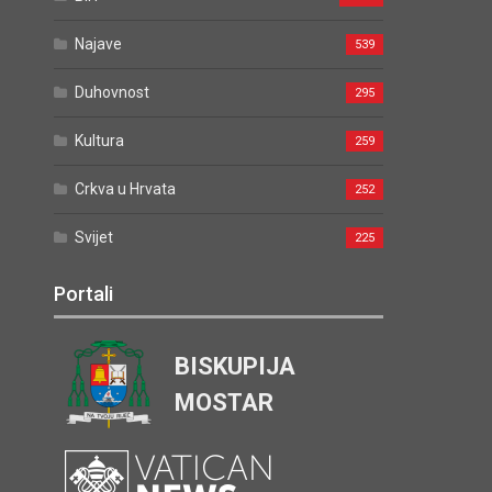
Najave
539
Duhovnost
295
Kultura
259
Crkva u Hrvata
252
Svijet
225
Portali
BISKUPIJA
MOSTAR