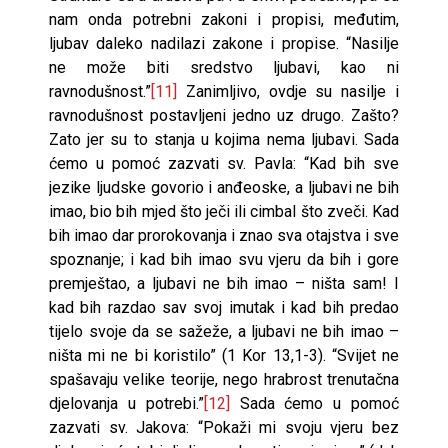
nam onda potrebni zakoni i propisi, međutim,
ljubav daleko nadilazi zakone i propise. “Nasilje
ne može biti sredstvo ljubavi, kao ni
ravnodušnost.”
[11]
Zanimljivo, ovdje su nasilje i
ravnodušnost postavljeni jedno uz drugo. Zašto?
Zato jer su to stanja u kojima nema ljubavi. Sada
ćemo u pomoć zazvati sv. Pavla: “Kad bih sve
jezike ljudske govorio i anđeoske, a ljubavi ne bih
imao, bio bih mjed što ječi ili cimbal što zveči. Kad
bih imao dar prorokovanja i znao sva otajstva i sve
spoznanje; i kad bih imao svu vjeru da bih i gore
premještao, a ljubavi ne bih imao – ništa sam! I
kad bih razdao sav svoj imutak i kad bih predao
tijelo svoje da se sažeže, a ljubavi ne bih imao –
ništa mi ne bi koristilo” (1 Kor 13,1-3). “Svijet ne
spašavaju velike teorije, nego hrabrost trenutačna
djelovanja u potrebi.”
[12]
Sada ćemo u pomoć
zazvati sv. Jakova: “Pokaži mi svoju vjeru bez