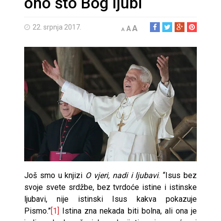
ono što Bog ljubi
22. srpnja 2017.
A
A
A
Još smo u knjizi
O vjeri, nadi i ljubavi
. “Isus bez
svoje svete srdžbe, bez tvrdoće istine i istinske
ljubavi, nije istinski Isus kakva pokazuje
Pismo.”
[1]
Istina zna nekada biti bolna, ali ona je