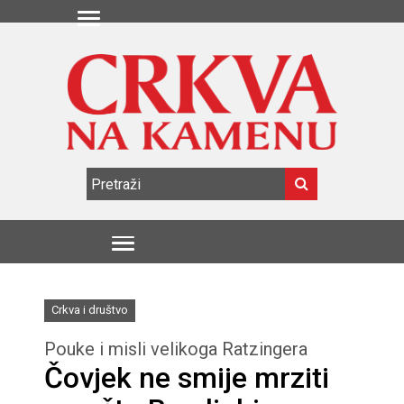
Crkva i društvo
Pouke i misli velikoga Ratzingera
Čovjek ne smije mrziti