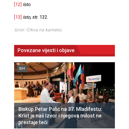
[12]
Isto
.
[13]
Isto
, str. 132.
Izvor: Crkva na kamenu
Povezane vijesti i objave
BiH
Biskup Petar Palić na 37. Mladifestu:
Krist je naš Izvor i njegova milost ne
prestaje teći