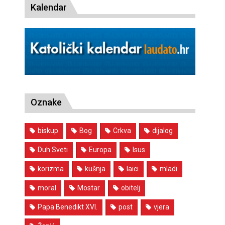
Kalendar
Oznake
biskup
Bog
Crkva
dijalog
Duh Sveti
Europa
Isus
korizma
kušnja
laici
mladi
moral
Mostar
obitelj
Papa Benedikt XVI.
post
vjera