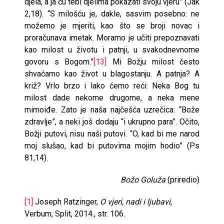
djela, a ja ću tebi djelima pokazati svoju vjeru” (Jak
2,18). “S milošću je, dakle, sasvim posebno: ne
možemo je mjeriti, kao što se broji novac i
proračunava imetak. Moramo je učiti prepoznavati
kao milost u životu i patnji, u svakodnevnome
govoru s Bogom.”
[13]
Mi Božju milost često
shvaćamo kao život u blagostanju. A patnja? A
križ? Vrlo brzo i lako ćemo reći: Neka Bog tu
milost dade nekome drugome, a neka mene
mimoiđe. Zato je naša najčešća uzrečica: “Bože
zdravlje”, a neki još dodaju “i ukrupno para”. Očito,
Božji putovi, nisu naši putovi. “O, kad bi me narod
moj slušao, kad bi putovima mojim hodio” (Ps
81,14).
Božo Goluža
(priredio)
[1]
Joseph Ratzinger,
O vjeri, nadi i ljubavi
,
Verbum, Split, 2014., str. 106.