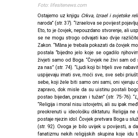
Foto: lifesitenews.com
Ostajemo uz knjigu
Crkva, Izrael i svjetske reli
naroda” (str. 37). “Izraelova se povijest pojavlj
Eto, to je čovjek, nepouzdano stvorenje, ali usp
se ne mogu strogo odvajati kao dvije različite r
Zakon. “Mȁna je trebala pokazati da čovjek mo
postala “bijedno jelo koje se ogadilo njihovi
živjeti samo od Boga. “Čovjek ne živi sam od
za nas” (str. 74). “Ljudi koji bi htjeli sve nabav
uspijevaju imati sve, moći sve, sve sebi priuš
sebe, koji žele biti samo oni sami, oni vjeruju
zapravo, dok misle da su uistinu postali bogov
postao bijedan, prazan i tužan” (str. 75-76). “
L
“Religija i moral nisu istovjetni, ali su ipak 
preokrenuti u ideološku diktaturu. Religija ne
postaje njezin idol. Čovjek pretvara Boga u služ
(str. 92). Ovoga je bilo uvijek u povijesti, a 
fanatizmu nekih religijskih skupina koje idu 