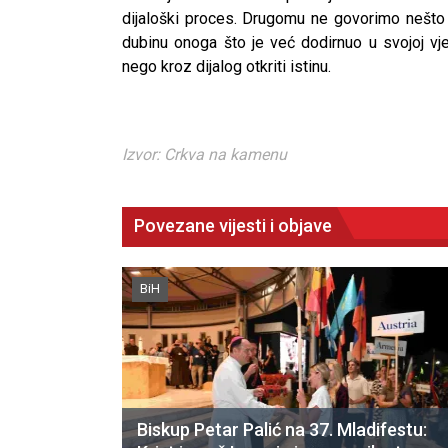
dijaloški proces. Drugomu ne govorimo nešt
dubinu onoga što je već dodirnuo u svojoj vj
nego kroz dijalog otkriti istinu.
Izvor: Crkva na kamenu
Povezane vijesti i objave
BiH
Biskup Petar Palić na 37. Mladifestu: