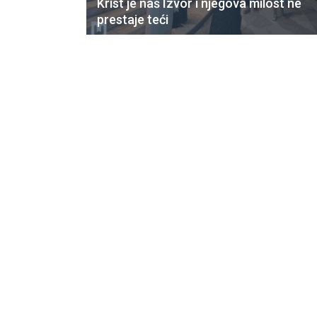
Krist je naš Izvor i njegova milost ne
prestaje teći