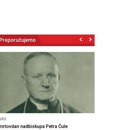
Preporučujemo
CNAK
Deseta obljetnica poništenja komunističke