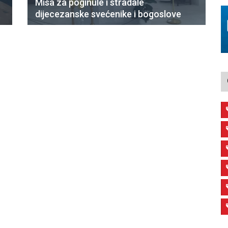
Misa za poginule i stradale
dijecezanske svećenike i bogoslove