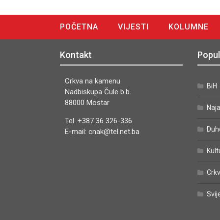
POČETNA
VIJESTI
KOLUMNE
DIGITALNO IZDANJE
Kontakt
Popul
Crkva na kamenu
BiH
Nadbiskupa Čule b.b.
88000 Mostar
Naj
Tel. +387 36 326-336
Duh
E-mail: cnak@tel.net.ba
Kult
Crkv
Svij