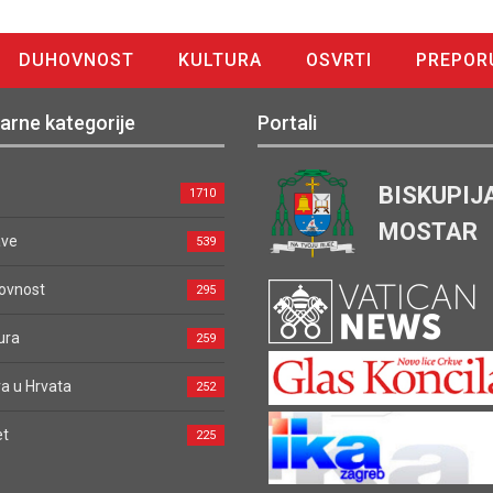
DUHOVNOST
KULTURA
OSVRTI
PREPOR
arne kategorije
Portali
BISKUPIJ
1710
MOSTAR
ave
539
ovnost
295
ura
259
a u Hrvata
252
et
225