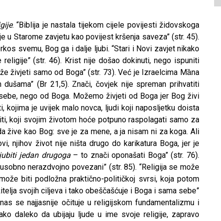
gije
. “Biblija je nastala tijekom cijele povijesti židovskoga
uje u Starome zavjetu kao povijest kršenja saveza” (str. 45).
rkos svemu, Bog ga i dalje ljubi. “Stari i Novi zavjet nikako
eligije” (str. 46). Krist nije došao dokinuti, nego ispuniti
že živjeti samo od Boga” (str. 73). Već je Izraelcima Mȁna
m dušama” (Br 21,5). Znači, čovjek nije spreman prihvatiti
 sebe, nego od Boga. Možemo živjeti od Boga jer Bog živi
iti, kojima je uvijek malo novca, ljudi koji naposljetku doista
titi, koji svojim životom hoće potpuno raspolagati samo za
 da žive kao Bog: sve je za mene, a ja nisam ni za koga. Ali
i, njihov život nije ništa drugo do karikatura Boga, jer je
jubiti jedan drugoga
– to znači oponašati Boga” (str. 76).
međusobno nerazdvojno povezani” (str. 85). “Religija se može
 može biti podložna praktično-političkoj svrsi, koja potom
itelja svojih ciljeva i tako obeščašćuje i Boga i sama sebe”
danas se najjasnije očituje u religijskom fundamentalizmu i
tako daleko da ubijaju ljude u ime svoje religije, zapravo