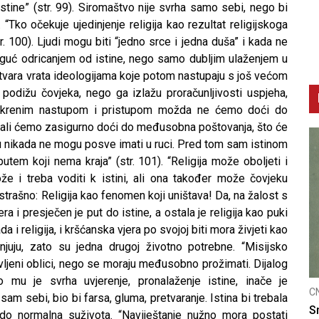
istine” (str. 99). Siromaštvo nije svrha samo sebi, nego bi
“Tko očekuje ujedinjenje religija kao rezultat religijskoga
. 100). Ljudi mogu biti “jedno srce i jedna duša” i kada ne
moguć odricanjem od istine, nego samo dubljim ulaženjem u
tvara vrata ideologijama koje potom nastupaju s još većom
e podižu čovjeka, nego ga izlažu proračunljivosti uspjeha,
. Iskrenim nastupom i pristupom možda ne ćemo doći do
a, ali ćemo zasigurno doći do međusobna poštovanja, što će
u nikada ne mogu posve imati u ruci. Pred tom sam istinom
putem koji nema kraja” (str. 101). “Religija može oboljeti i
e i treba voditi k istini, ali ona također može čovjeku
u strašno: Religija kao fenomen koji uništava! Da, na žalost s
ra i presječen je put do istine, a ostala je religija kao puki
ada i religija, i kršćanska vjera po svojoj biti mora živjeti kao
opunjuju, zato su jedna drugoj životno potrebne. “Misijsko
tavljeni oblici, nego se moraju međusobno prožimati. Dijalog
o mu je svrha uvjerenje, pronalaženje istine, inače je
CNAK
 sam sebi, bio bi farsa, gluma, pretvaranje. Istina bi trebala
cu
Smrtovdan nadbiskupa Petra Čule
 do normalna suživota. “Naviještanje nužno mora postati