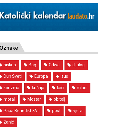
Oznake
biskup
Bog
Crkva
dijalog
Duh Sveti
Europa
Isus
korizma
kušnja
laici
mladi
moral
Mostar
obitelj
Papa Benedikt XVI.
post
vjera
Žanić