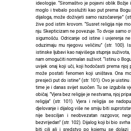
ideologije. “Siromaštvo je pojavni oblik Božje 
moglo i trebalo poslužiti kao put prema Bogu. 
dijaloga, može doživjeti samo razočarenje” (str
žive pod istim krovom. “Susret religija nije 
nju. Skepticizam ne povezuje. To dvoje samo o
sigurnošću. Odricanje od istine i uvjerenja n
oduzimaju mu njegovu veličinu” (str. 100)
istinske ljubavi kao najvišega stupnja suživot
nam omogućiti normalan suživot. “Istinu o Bog
uvijek onaj koji uči, koji hodočasti prema njoj 
može postati fenomen koji uništava. Ona mož
presjeći put do istine” (str. 101). Ovo je uistin
time je i danas svijet suočen. Tu se izgubila vje
običaj. “Vjera bez religije je nestvarna, njoj prip
religija” (str. 101). Vjera i religija se nad
djelovanje i dijalog više ne smiju biti suprots
nije besciljan i neobvezatan razgovor, neg
CNAK
bezvrijedan” (str. 102). Dijalog koji bi bio svrha
Kad se nasilje pretvara u optužni
biti cilj ali i sredstvo po kojemu se dolazi