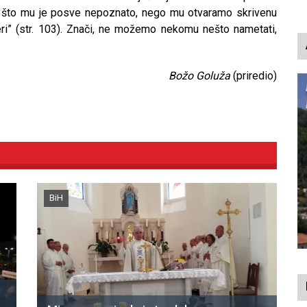
o što mu je posve nepoznato, nego mu otvaramo skrivenu
eri” (str. 103). Znači, ne možemo nekomu nešto nametati,
Božo Goluža
(priredio)
BiH