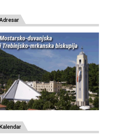
presude bl. Alojziju Stepincu
Adresar
Kalendar