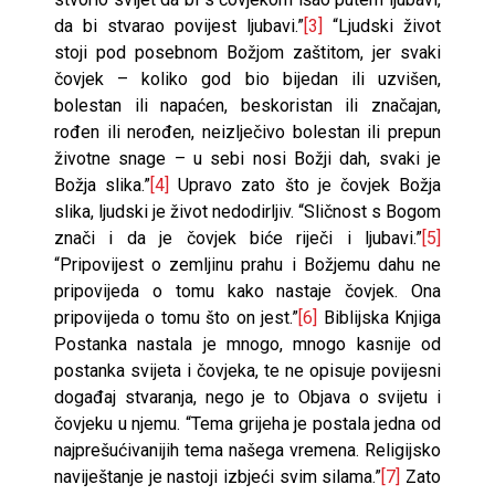
da bi stvarao povijest ljubavi.”
[3]
“Ljudski život
stoji pod posebnom Božjom zaštitom, jer svaki
čovjek – koliko god bio bijedan ili uzvišen,
bolestan ili napaćen, beskoristan ili značajan,
rođen ili nerođen, neizlječivo bolestan ili prepun
životne snage – u sebi nosi Božji dah, svaki je
Božja slika.”
[4]
Upravo zato što je čovjek Božja
slika, ljudski je život nedodirljiv. “Sličnost s Bogom
znači i da je čovjek biće riječi i ljubavi.”
[5]
“Pripovijest o zemljinu prahu i Božjemu dahu ne
pripovijeda o tomu kako nastaje čovjek. Ona
pripovijeda o tomu što on jest.”
[6]
Biblijska Knjiga
Postanka nastala je mnogo, mnogo kasnije od
postanka svijeta i čovjeka, te ne opisuje povijesni
događaj stvaranja, nego je to Objava o svijetu i
čovjeku u njemu. “Tema grijeha je postala jedna od
najprešućivanijih tema našega vremena. Religijsko
naviještanje je nastoji izbjeći svim silama.”
[7]
Zato