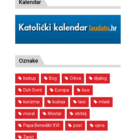
Kalendar
Oznake
biskup
Bog
Crkva
dijalog
Duh Sveti
Europa
Isus
korizma
kušnja
laici
mladi
moral
Mostar
obitelj
Papa Benedikt XVI.
post
vjera
Žanić