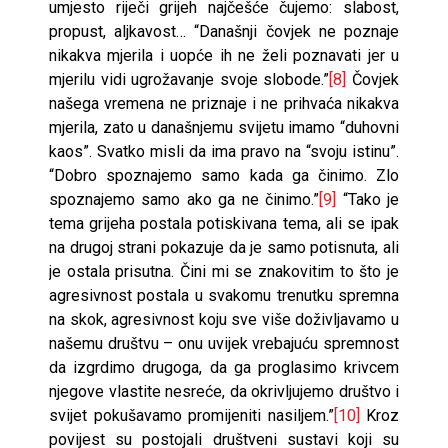
umjesto riječi grijeh najčešće čujemo: slabost,
propust, aljkavost… “Današnji čovjek ne poznaje
nikakva mjerila i uopće ih ne želi poznavati jer u
mjerilu vidi ugrožavanje svoje slobode.”
[8]
Čovjek
našega vremena ne priznaje i ne prihvaća nikakva
mjerila, zato u današnjemu svijetu imamo “duhovni
kaos”. Svatko misli da ima pravo na “svoju istinu”.
“Dobro spoznajemo samo kada ga činimo. Zlo
spoznajemo samo ako ga ne činimo.”
[9]
“Tako je
tema grijeha postala potiskivana tema, ali se ipak
na drugoj strani pokazuje da je samo potisnuta, ali
je ostala prisutna. Čini mi se znakovitim to što je
agresivnost postala u svakomu trenutku spremna
na skok, agresivnost koju sve više doživljavamo u
našemu društvu – onu uvijek vrebajuću spremnost
da izgrdimo drugoga, da ga proglasimo krivcem
njegove vlastite nesreće, da okrivljujemo društvo i
svijet pokušavamo promijeniti nasiljem.”
[10]
Kroz
povijest su postojali društveni sustavi koji su