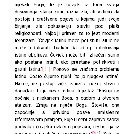
nijekali Boga, te je čovjek iz toga svoga
duševnoga stanja činio razna zla, ali vidimo da
postoje i društvene pojave u kojima ljudi svoje
činjenje zla pokušavaju staviti pod plašt
religioznosti. Najbolji primjer za to jest moderni
terorizam. “Čovjek istinu može potisnuti, ali je ne
može odstraniti, budući da zbog potiskivanja
istine obolijeva. Čovjek može biti izliječen samo
ako postane istinit, ako prestane potiskivati i
gaziti istinu.”
[11]
Ponovo se vraćamo problemu
istine. Često čujemo riječi: “to je njegova istina”.
Naime, ne postoji više istina o nekoj stvari i
događaju. Ili je nešto istina ili je laž. “Kušnja ne
počinje s nijekanjem Boga, s padom u otvoreni
ateizam. Zmija ne niječe Boga. Štoviše, ona
započinje s prividno posve smislenim
informativnim pitanjem, koje u sebi zapravo sadrži
podvalu i čovjeka uvlači u prijevaru, izvlači ga iz
povjerenja i uvlači u nepovjerenje.”
[12]
Zato je