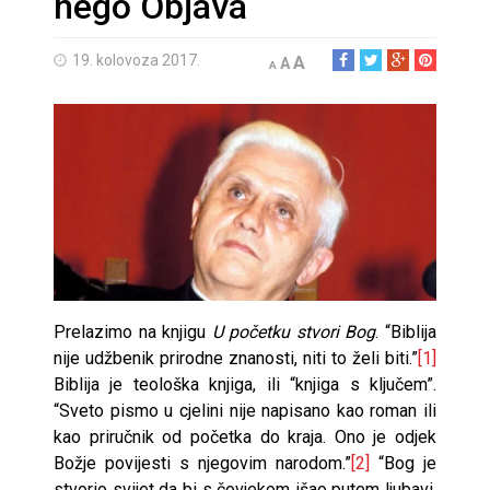
nego Objava
19. kolovoza 2017.
A
A
A
Prelazimo na knjigu
U početku stvori Bog
. “Biblija
nije udžbenik prirodne znanosti, niti to želi biti.”
[1]
Biblija je teološka knjiga, ili “knjiga s ključem”.
“Sveto pismo u cjelini nije napisano kao roman ili
kao priručnik od početka do kraja. Ono je odjek
Božje povijesti s njegovim narodom.”
[2]
“Bog je
stvorio svijet da bi s čovjekom išao putem ljubavi,