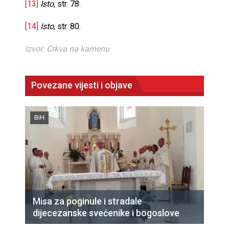
[13]
Isto
, str. 78.
[14]
Isto
, str. 80.
Izvor: Crkva na kamenu
Povezane vijesti i objave
BiH
Misa za poginule i stradale
dijecezanske svećenike i bogoslove