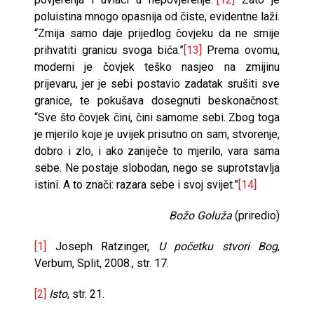
poluistina mnogo opasnija od čiste, evidentne laži.
“Zmija samo daje prijedlog čovjeku da ne smije
prihvatiti granicu svoga bića.”
[13]
Prema ovomu,
moderni je čovjek teško nasjeo na zmijinu
prijevaru, jer je sebi postavio zadatak srušiti sve
granice, te pokušava dosegnuti beskonačnost.
“Sve što čovjek čini, čini samome sebi. Zbog toga
je mjerilo koje je uvijek prisutno on sam, stvorenje,
dobro i zlo, i ako zaniječe to mjerilo, vara sama
sebe. Ne postaje slobodan, nego se suprotstavlja
istini. A to znači: razara sebe i svoj svijet.”
[14]
Božo Goluža
(priredio)
[1]
Joseph Ratzinger,
U početku stvori Bog
,
Verbum, Split, 2008., str. 17.
[2]
Isto
, str. 21.