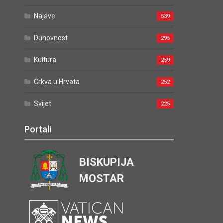
Najave
539
Duhovnost
295
Kultura
259
Crkva u Hrvata
252
Svijet
225
Portali
BISKUPIJA
MOSTAR