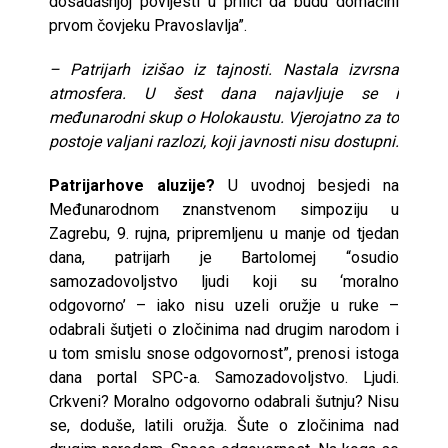
dosadašnjoj povijesti u prilici da budu domaćini
prvom čovjeku Pravoslavlja”.
– Patrijarh izišao iz tajnosti. Nastala izvrsna
atmosfera. U šest dana najavljuje se i
međunarodni skup o Holokaustu. Vjerojatno za to
postoje valjani razlozi, koji javnosti nisu dostupni.
Patrijarhove aluzije?
U uvodnoj besjedi na
Međunarodnom znanstvenom simpoziju u
Zagrebu, 9. rujna, pripremljenu u manje od tjedan
dana, patrijarh je Bartolomej “osudio
samozadovoljstvo ljudi koji su ‘moralno
odgovorno’ – iako nisu uzeli oružje u ruke –
odabrali šutjeti o zločinima nad drugim narodom i
u tom smislu snose odgovornost”, prenosi istoga
dana portal SPC-a. Samozadovoljstvo. Ljudi.
Crkveni? Moralno odgovorno odabrali šutnju? Nisu
se, doduše, latili oružja. Šute o zločinima nad