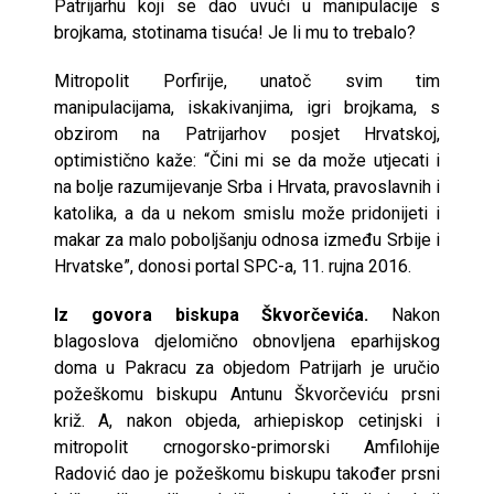
Patrijarhu koji se dao uvući u manipulacije s
brojkama, stotinama tisuća! Je li mu to trebalo?
Mitropolit Porfirije, unatoč svim tim
manipulacijama, iskakivanjima, igri brojkama, s
obzirom na Patrijarhov posjet Hrvatskoj,
optimistično kaže: “Čini mi se da može utjecati i
na bolje razumijevanje Srba i Hrvata, pravoslavnih i
katolika, a da u nekom smislu može pridonijeti i
makar za malo poboljšanju odnosa između Srbije i
Hrvatske”, donosi portal SPC-a, 11. rujna 2016.
Iz govora biskupa Škvorčevića.
Nakon
blagoslova djelomično obnovljena eparhijskog
doma u Pakracu za objedom Patrijarh je uručio
požeškomu biskupu Antunu Škvorčeviću prsni
križ. A, nakon objeda, arhiepiskop cetinjski i
mitropolit crnogorsko-primorski Amfilohije
Radović dao je požeškomu biskupu također prsni