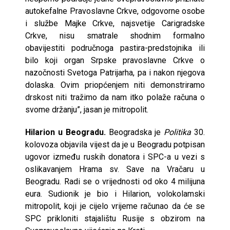
autokefalne Pravoslavne Crkve, odgovorne osobe
i službe Majke Crkve, najsvetije Carigradske
Crkve, nisu smatrale shodnim formalno
obavijestiti područnoga pastira-predstojnika ili
bilo koji organ Srpske pravoslavne Crkve o
nazočnosti Svetoga Patrijarha, pa i nakon njegova
dolaska. Ovim priopćenjem niti demonstriramo
drskost niti tražimo da nam itko polaže računa o
svome držanju”, jasan je mitropolit.
Hilarion u Beogradu.
Beogradska je
Politika
30.
kolovoza objavila vijest da je u Beogradu potpisan
ugovor između ruskih donatora i SPC-a u vezi s
oslikavanjem Hrama sv. Save na Vračaru u
Beogradu. Radi se o vrijednosti od oko 4 milijuna
eura. Sudionik je bio i Hilarion, volokolamski
mitropolit, koji je cijelo vrijeme računao da će se
SPC prikloniti stajalištu Rusije s obzirom na