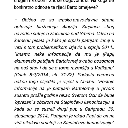
drugim narodom. Snose odgovornost. Na koga se
konkretno odnose te riječi Bartolomejeve?
– Obično se sa srpsko-pravoslavne strane
optužuje blaženoga Alojzija Stepinca zbog
navodne šutnje o zločinima nad Srbima. Crkva na
kamenu pisala je kako je srpski patrijarh Irinej u
vezi s tom problematikom izjavio u srpnju 2014.:
“Imamo neke informacije da mu je [Papi]
ekumenski patrijarh Bartolomej svratio pozornost
na naš stav i da se o tome razmišlja u Vatikanu”
(Cnak, 8-9/2014., str. 31-32). Podosta vremena
nakon toga slijedila je vijest u Cnak-u: “Postoje
informacije da je patrijarh Bartolomej u prvom
susretu prošle godine rekao Svetom Ocu da bude
‘oprezan’ s obzirom na Stepinčevu kanonizaciju, a
kada su se susreli drugi put, u Carigradu, 30.
studenoga 2014., Patrijarh je rekao Papi da on ne
vidi nikakvih smetnji za Stepinčevu kanonizaciju”