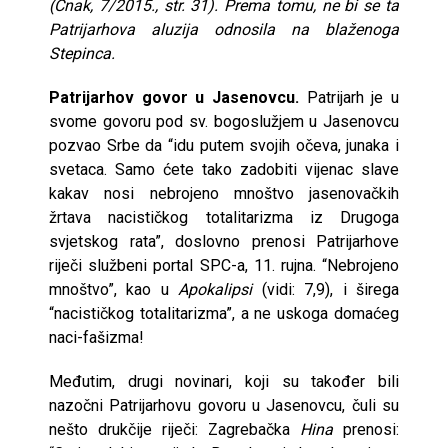
(Cnak, 7/2015., str. 31). Prema tomu, ne bi se ta
Patrijarhova aluzija odnosila na blaženoga
Stepinca.
Patrijarhov govor u Jasenovcu.
Patrijarh je u
svome govoru pod sv. bogoslužjem u Jasenovcu
pozvao Srbe da “idu putem svojih očeva, junaka i
svetaca. Samo ćete tako zadobiti vijenac slave
kakav nosi nebrojeno mnoštvo jasenovačkih
žrtava nacističkog totalitarizma iz Drugoga
svjetskog rata”, doslovno prenosi Patrijarhove
riječi službeni portal SPC-a, 11. rujna. “Nebrojeno
mnoštvo”, kao u
Apokalipsi
(vidi: 7,9), i širega
“nacističkog totalitarizma”, a ne uskoga domaćeg
naci-fašizma!
Međutim, drugi novinari, koji su također bili
nazočni Patrijarhovu govoru u Jasenovcu, čuli su
nešto drukčije riječi: Zagrebačka
Hina
prenosi: