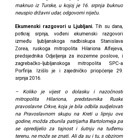
maknuo iz Turske, u kojoj je 16. srpnja buknuo
neuspio državni udar, odgovorni niječu.
Ekumenski razgovori u Ljubljani.
Tih su dana,
potkraj srpnja, vođeni ekumenski razgovori
između ljubljanskoga nadbiskupa Stanislava
Zorea, ruskoga mitropolita Hilariona Alfejeva,
predsjednika Odjeljenja za inozemne poslove, i
zagrebačko-ljubljanskoga mitropolita SPC-a
Porfirija. Izišlo je i zajedničko priopćenje 29.
srpnja 2016.
– Koliko je vijest o dolasku i nazočnosti
mitropolita Hilariona, predstavnika Ruske
pravoslavne Crkve, koja je bila odbila sudjelovati
na Pravoslavnom skupu na Kreti u lipnju ove
godine, možda zbunila patrijarha Bartolomeja pa
se opredijelio za tajnost i šutnju na tuđemu
terenu, ne može se znati. Ali da su i tu, s obzirom