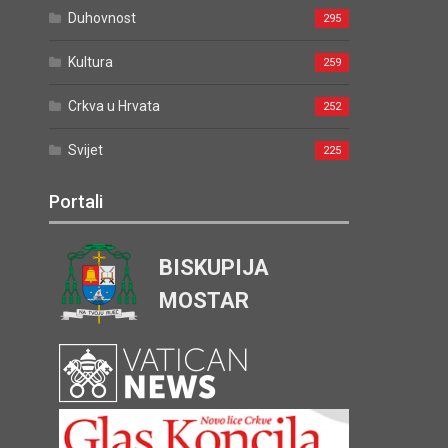
Duhovnost
295
Kultura
259
Crkva u Hrvata
252
Svijet
225
Portali
BISKUPIJA
MOSTAR