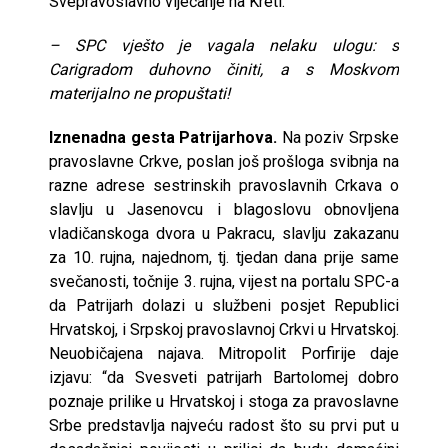
Svepravoslavno vijećanje na Kreti.
– SPC vješto je vagala nelaku ulogu: s
Carigradom duhovno činiti, a s Moskvom
materijalno ne propuštati!
Iznenadna gesta Patrijarhova.
Na poziv Srpske
pravoslavne Crkve, poslan još prošloga svibnja na
razne adrese sestrinskih pravoslavnih Crkava o
slavlju u Jasenovcu i blagoslovu obnovljena
vladičanskoga dvora u Pakracu, slavlju zakazanu
za 10. rujna, najednom, tj. tjedan dana prije same
svečanosti, točnije 3. rujna, vijest na portalu SPC-a
da Patrijarh dolazi u službeni posjet Republici
Hrvatskoj, i Srpskoj pravoslavnoj Crkvi u Hrvatskoj.
Neuobičajena najava. Mitropolit Porfirije daje
izjavu: “da Svesveti patrijarh Bartolomej dobro
poznaje prilike u Hrvatskoj i stoga za pravoslavne
Srbe predstavlja najveću radost što su prvi put u