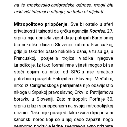
na te moskovsko-carigradske odnose, mogli biti
neki viši interesi u pitanju, ne treba ni nijekati.
Mitropolitovo priopćenje.
Sve bi ostalo u sferi
privatnosti i tajnosti da grčka agencija
Romfea,
27.
srpnja, nije donijela vijest da je patrijarh Bartolomej
bio nekoliko dana u Sloveniji, zatim u Francuskoj,
gdje je također ostao nekoliko dana, a tu su ga, u
Francuskoj, posjetila trojica vladika njegove
jurisdikcije. Iz tako formulirane vijesti mogao bi se
steći dojam da nitko od SPC-a nije smatrao
potrebnim posjetiti Patrijarha u Sloveniji. Međutim,
nitko iz Carigradskoga patrijarhata nije obavijestio
nikoga u Srpskoj pravoslavnoj Crkvi o Patrijarhovu
boravku u Sloveniji. Zato mitropolit Porfirije 30.
srpnja izlazi s priopćenjem na svojoj mitropolijskoj
stranici: “Iako nije posrijedi takozvana dijaspora ni
kanonski nered koji se u njoj dade zapaziti nego
nesporno područje jedne svepravoslavno priznate