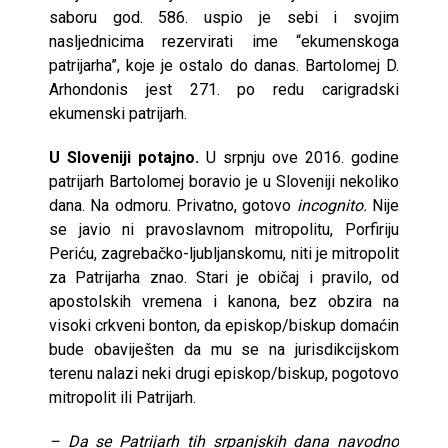
saboru god. 586. uspio je sebi i svojim
nasljednicima rezervirati ime “ekumenskoga
patrijarha”, koje je ostalo do danas. Bartolomej D.
Arhondonis jest 271. po redu carigradski
ekumenski patrijarh.
U Sloveniji potajno.
U srpnju ove 2016. godine
patrijarh Bartolomej boravio je u Sloveniji nekoliko
dana. Na odmoru. Privatno, gotovo
incognito.
Nije
se javio ni pravoslavnom mitropolitu, Porfiriju
Periću, zagrebačko-ljubljanskomu, niti je mitropolit
za Patrijarha znao. Stari je običaj i pravilo, od
apostolskih vremena i kanona, bez obzira na
visoki crkveni bonton, da episkop/biskup domaćin
bude obaviješten da mu se na jurisdikcijskom
terenu nalazi neki drugi episkop/biskup, pogotovo
mitropolit ili Patrijarh.
– Da se Patrijarh tih srpanjskih dana navodno