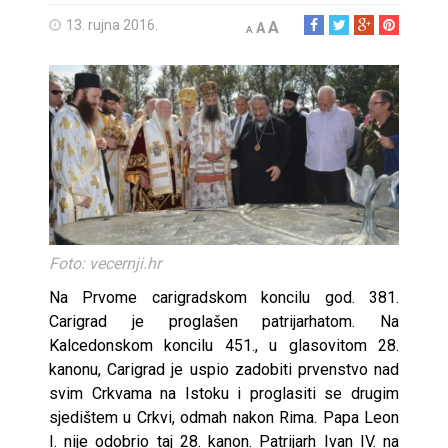
13. rujna 2016.
A
A
A
Foto: vecernji.hr
Na Prvome carigradskom koncilu god. 381.
Carigrad je proglašen patrijarhatom. Na
Kalcedonskom koncilu 451., u glasovitom 28.
kanonu, Carigrad je uspio zadobiti prvenstvo nad
svim Crkvama na Istoku i proglasiti se drugim
sjedištem u Crkvi, odmah nakon Rima. Papa Leon
I. nije odobrio taj 28. kanon. Patrijarh Ivan IV. na