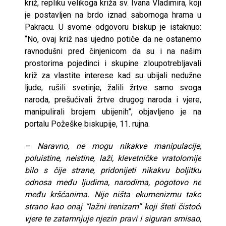
križ, repliku velikoga križa sv. Ivana Vladimira, koji
je postavljen na brdo iznad sabornoga hrama u
Pakracu. U svome odgovoru biskup je istaknuo:
“No, ovaj križ nas ujedno potiče da ne ostanemo
ravnodušni pred činjenicom da su i na našim
prostorima pojedinci i skupine zloupotrebljavali
križ za vlastite interese kad su ubijali nedužne
ljude, rušili svetinje, žalili žrtve samo svoga
naroda, prešućivali žrtve drugog naroda i vjere,
manipulirali brojem ubijenih”, objavljeno je na
portalu Požeške biskupije, 11. rujna.
– Naravno, ne mogu nikakve manipulacije,
poluistine, neistine, laži, klevetničke vratolomije
bilo s čije strane, pridonijeti nikakvu boljitku
odnosa među ljudima, narodima, pogotovo ne
među kršćanima. Nije ništa ekumenizmu tako
strano kao onaj “lažni irenizam” koji šteti čistoći
vjere te zatamnjuje njezin pravi i siguran smisao,