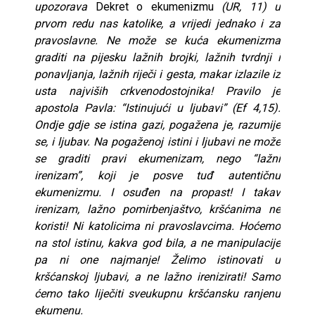
upozorava
Dekret o ekumenizmu
(UR, 11) u
prvom redu nas katolike, a vrijedi jednako i za
pravoslavne. Ne može se kuća ekumenizma
graditi na pijesku lažnih brojki, lažnih tvrdnji i
ponavljanja, lažnih riječi i gesta, makar izlazile iz
usta najviših crkvenodostojnika! Pravilo je
apostola Pavla: “Istinujući u ljubavi” (Ef 4,15).
Ondje gdje se istina gazi, pogažena je, razumije
se, i ljubav. Na pogaženoj istini i ljubavi ne može
se graditi pravi ekumenizam, nego “lažni
irenizam”, koji je posve tuđ autentičnu
ekumenizmu. I osuđen na propast! I takav
irenizam, lažno pomirbenjaštvo, kršćanima ne
koristi! Ni katolicima ni pravoslavcima. Hoćemo
na stol istinu, kakva god bila, a ne manipulacije
pa ni one najmanje! Želimo istinovati u
kršćanskoj ljubavi, a ne lažno irenizirati! Samo
ćemo tako liječiti sveukupnu kršćansku ranjenu
ekumenu.