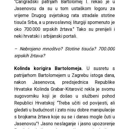
“Carigradski patrijarh Bartolomej I. rekao je u
Jasenovcu da su u tom ustaškom logoru za
vrijeme Drugog svjetskog rata stradale stotine
tisuća Srba, a u pravoslavnoj liturgiji spomenuto je
oko 700.000 srpskih žrtava.” Tako su prenijeli i
neki hrvatski i srbijanski portali.
– Nebrojeno mnoštvo? Stotine tisuća? 700.000
srpskih žrtava?
Kolinda korigira Bartolomeja.
U susretu s
patrijarhom Bartolomejem u Zagrebu istoga dana,
nakon Jasenovca, predsjednica Republike
Hrvatske Kolinda Grabar-Kitarović rekla je svomu
sugovorniku koji je došao u službeni pohod
Republici Hrvatskoj: “Treba učiti od povijesti, ali
gledati u budućnost i zato nisu dobre manipulacije
s brojkama žrtava koje su se i danas mogle čuti u
Jasenovcu”! Jasno neslaganje i jasno upozorenje