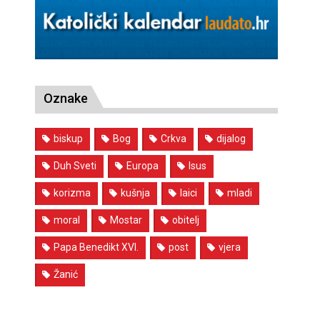
Oznake
biskup
Bog
Crkva
dijalog
Duh Sveti
Europa
Isus
korizma
kušnja
laici
mladi
moral
Mostar
obitelj
Papa Benedikt XVI.
post
vjera
Žanić