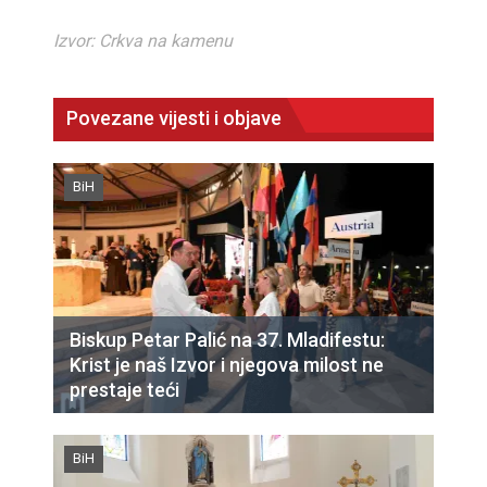
Izvor: Crkva na kamenu
Povezane vijesti i objave
BiH
Biskup Petar Palić na 37. Mladifestu:
Krist je naš Izvor i njegova milost ne
prestaje teći
BiH