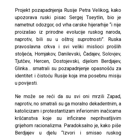
Projekt pozapadnjenja Rusije Petra Velikog, kako
upozorava ruski pisac Sergej Tseytlin, bio je
nametnut odozgor, od vrha carske hijerarhije “i nije
proizašao iz prirodne evolucije ruskog naroda,
naprotiv, bili su u oštroj suprotnosti”. Ruska
pravoslavna crkva i svi veliki mislioci prošlih
stoljeća, Homjakov, Danilevski, Čadajev, Solovjev,
Tjutčev, Hercen, Dostojevski, dijelom Berdjajev,
Glinka… smatrali su pozapadnjenje opasnošću za
identitet i čistoću Rusije koja ima posebnu misiju
u povijesti.
Ne može se reći da su svi oni mrzili Zapad,
naprotiv, no smatrali su ga moralno dekadentnim, a
katolicizam i protestantizam inferiornim inačicama
kršćanstva koje su inficirane neprihvatljivim
grijehom racionalizma. Paradoksalno je, kako piše
Berdjajev u djelu “Izvori i smisao ruskog