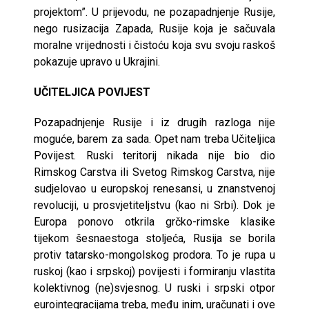
projektom”. U prijevodu, ne pozapadnjenje Rusije,
nego rusizacija Zapada, Rusije koja je sačuvala
moralne vrijednosti i čistoću koja svu svoju raskoš
pokazuje upravo u Ukrajini.
UČITELJICA POVIJEST
Pozapadnjenje Rusije i iz drugih razloga nije
moguće, barem za sada. Opet nam treba Učiteljica
Povijest. Ruski teritorij nikada nije bio dio
Rimskog Carstva ili Svetog Rimskog Carstva, nije
sudjelovao u europskoj renesansi, u znanstvenoj
revoluciji, u prosvjetiteljstvu (kao ni Srbi). Dok je
Europa ponovo otkrila grčko-rimske klasike
tijekom šesnaestoga stoljeća, Rusija se borila
protiv tatarsko-mongolskog prodora. To je rupa u
ruskoj (kao i srpskoj) povijesti i formiranju vlastita
kolektivnog (ne)svjesnog. U ruski i srpski otpor
eurointegracijama treba, među inim, uračunati i ove