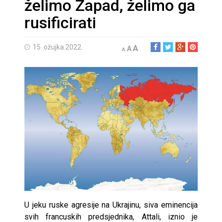
želimo Zapad, želimo ga
rusificirati
15. ožujka 2022.
A
A
A
U jeku ruske agresije na Ukrajinu, siva eminencija
svih francuskih predsjednika, Attali, iznio je