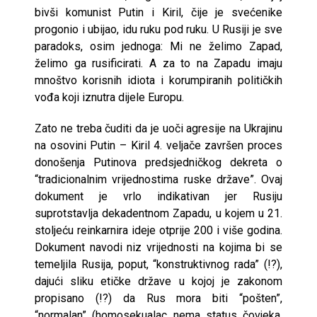
bivši komunist Putin i Kiril, čije je svećenike
progonio i ubijao, idu ruku pod ruku. U Rusiji je sve
paradoks, osim jednoga: Mi ne želimo Zapad,
želimo ga rusificirati. A za to na Zapadu imaju
mnoštvo korisnih idiota i korumpiranih političkih
vođa koji iznutra dijele Europu.
Zato ne treba čuditi da je uoči agresije na Ukrajinu
na osovini Putin – Kiril 4. veljače završen proces
donošenja Putinova predsjedničkog dekreta o
“tradicionalnim vrijednostima ruske države”. Ovaj
dokument je vrlo indikativan jer Rusiju
suprotstavlja dekadentnom Zapadu, u kojem u 21.
stoljeću reinkarnira ideje otprije 200 i više godina.
Dokument navodi niz vrijednosti na kojima bi se
temeljila Rusija, poput, “konstruktivnog rada” (!?),
dajući sliku etičke države u kojoj je zakonom
propisano (!?) da Rus mora biti “pošten”,
“normalan” (homosekualac nema status čovjeka,