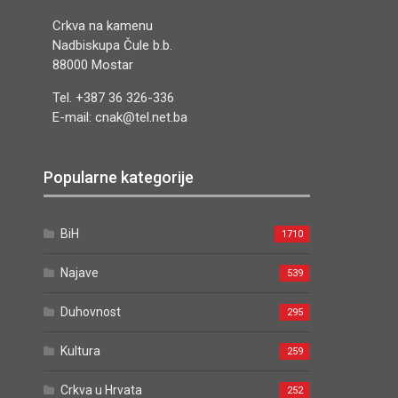
Crkva na kamenu
Nadbiskupa Čule b.b.
88000 Mostar
Tel. +387 36 326-336
E-mail: cnak@tel.net.ba
Popularne kategorije
BiH
1710
Najave
539
Duhovnost
295
Kultura
259
Crkva u Hrvata
252