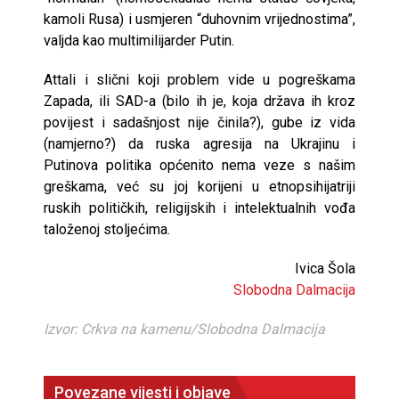
kamoli Rusa) i usmjeren “duhovnim vrijednostima”,
valjda kao multimilijarder Putin.
Attali i slični koji problem vide u pogreškama
Zapada, ili SAD-a (bilo ih je, koja država ih kroz
povijest i sadašnjost nije činila?), gube iz vida
(namjerno?) da ruska agresija na Ukrajinu i
Putinova politika općenito nema veze s našim
greškama, već su joj korijeni u etnopsihijatriji
ruskih političkih, religijskih i intelektualnih vođa
taloženoj stoljećima.
Ivica Šola
Slobodna Dalmacija
Izvor: Crkva na kamenu/Slobodna Dalmacija
Povezane vijesti i objave