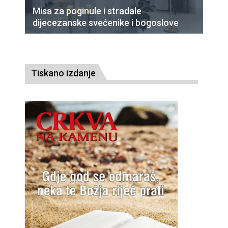
Misa za poginule i stradale
dijecezanske svećenike i bogoslove
Tiskano izdanje