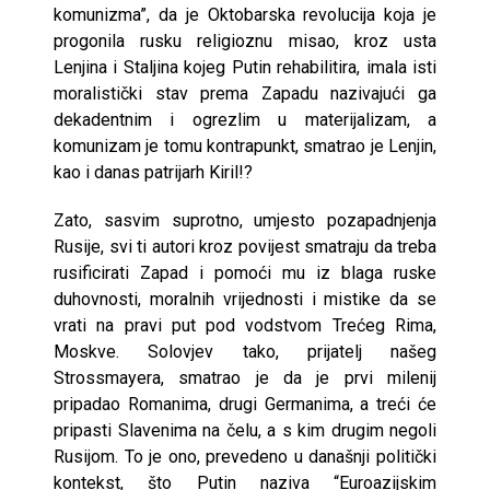
komunizma”, da je Oktobarska revolucija koja je
progonila rusku religioznu misao, kroz usta
Lenjina i Staljina kojeg Putin rehabilitira, imala isti
moralistički stav prema Zapadu nazivajući ga
dekadentnim i ogrezlim u materijalizam, a
komunizam je tomu kontrapunkt, smatrao je Lenjin,
kao i danas patrijarh Kiril!?
Zato, sasvim suprotno, umjesto pozapadnjenja
Rusije, svi ti autori kroz povijest smatraju da treba
rusificirati Zapad i pomoći mu iz blaga ruske
duhovnosti, moralnih vrijednosti i mistike da se
vrati na pravi put pod vodstvom Trećeg Rima,
Moskve. Solovjev tako, prijatelj našeg
Strossmayera, smatrao je da je prvi milenij
pripadao Romanima, drugi Germanima, a treći će
pripasti Slavenima na čelu, a s kim drugim negoli
Rusijom. To je ono, prevedeno u današnji politički
kontekst, što Putin naziva “Euroazijskim