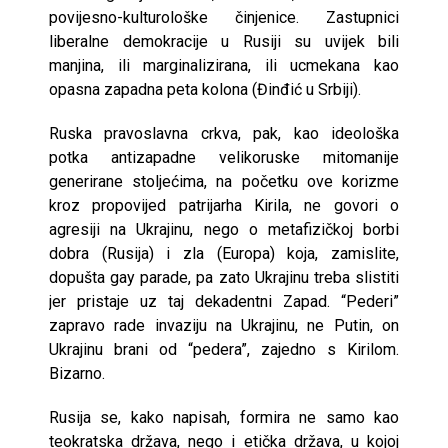
povijesno-kulturološke činjenice. Zastupnici
liberalne demokracije u Rusiji su uvijek bili
manjina, ili marginalizirana, ili ucmekana kao
opasna zapadna peta kolona (Đinđić u Srbiji).
Ruska pravoslavna crkva, pak, kao ideološka
potka antizapadne velikoruske mitomanije
generirane stoljećima, na početku ove korizme
kroz propovijed patrijarha Kirila, ne govori o
agresiji na Ukrajinu, nego o metafizičkoj borbi
dobra (Rusija) i zla (Europa) koja, zamislite,
dopušta gay parade, pa zato Ukrajinu treba slistiti
jer pristaje uz taj dekadentni Zapad. “Pederi”
zapravo rade invaziju na Ukrajinu, ne Putin, on
Ukrajinu brani od “pedera”, zajedno s Kirilom.
Bizarno.
Rusija se, kako napisah, formira ne samo kao
teokratska država, nego i etička država, u kojoj