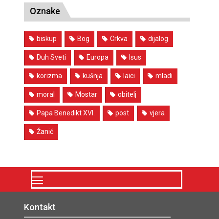
Oznake
biskup
Bog
Crkva
dijalog
Duh Sveti
Europa
Isus
korizma
kušnja
laici
mladi
moral
Mostar
obitelj
Papa Benedikt XVI.
post
vjera
Žanić
Kontakt