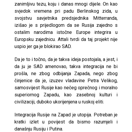
zanimljivu tezu, koju i danas mnogi dijele. On kao
svjedok vremena pri padu Berlinskog zida, u
svojstvu savjetnika predsjednika Mitterranda,
izišao je s prijedlogom da se Rusija zajedno s
ostalim narodima istočne Europe integrira u
Europsku zajednicu. Attali tvrdi da taj projekt nije
uspio jer ga je blokirao SAD.
Da je to i točno, da je takva ideja postojala, a jest, i
da ju je SAD amenovao, takva integracija ne bi
prošla, ne zbog odbijanja Zapada, nego zbog
činjenice da je, izuzev vladavine Petra Velikog,
samosvijest Rusije kao nečeg oprečnog i moralno
superiornog Zapadu, kao zasebnoj kulturi i
civilizaciji, duboko ukorijenjena u ruskoj eliti.
Integracija Rusije na Zapad je utopija. Potreban je
kratki izlet u povijest da bismo razumjeli i
današnju Rusiju i Putina.