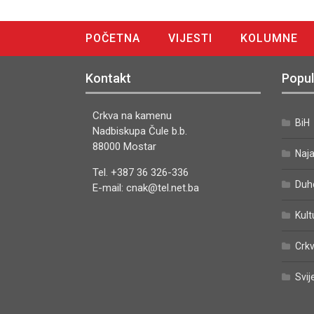
POČETNA
VIJESTI
KOLUMNE
DIGITALNO IZDANJE
Kontakt
Popul
Crkva na kamenu
BiH
Nadbiskupa Čule b.b.
88000 Mostar
Naj
Tel. +387 36 326-336
Duh
E-mail: cnak@tel.net.ba
Kult
Crkv
Svij