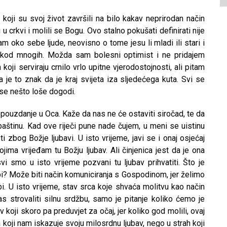
koji su svoj život završili na bilo kakav neprirodan način
li u crkvi i molili se Bogu. Ovo stalno pokušati definirati nije
am oko sebe ljude, neovisno o tome jesu li mladi ili stari i
 kod mnogih. Možda sam bolesni optimist i ne pridajem
ji serviraju crnilo vrlo upitne vjerodostojnosti, ali pitam
a je to znak da je kraj svijeta iza sljedećega kuta. Svi se
se nešto loše dogodi.
 pouzdanje u Oca. Kaže da nas ne će ostaviti siročad, te da
baštinu. Kad ove riječi pune nade čujem, u meni se uistinu
 zbog Božje ljubavi. U isto vrijeme, javi se i onaj osjećaj
ojima vrijeđam tu Božju ljubav. Ali činjenica jest da je ona
i smo u isto vrijeme pozvani tu ljubav prihvatiti. Što je
ebi? Može biti način komuniciranja s Gospodinom, jer želimo
jubi. U isto vrijeme, stav srca koje shvaća molitvu kao način
as strovaliti silnu srdžbu, samo je pitanje koliko ćemo je
 koji skoro pa preduvjet za očaj, jer koliko god molili, ovaj
 koji nam iskazuje svoju milosrdnu ljubav, nego u strah koji