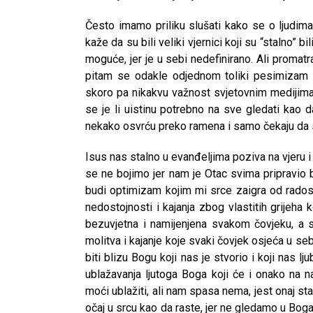
Često imamo priliku slušati kako se o ljudima 
kaže da su bili veliki vjernici koji su “stalno” bi
moguće, jer je u sebi nedefinirano. Ali promatr
pitam se odakle odjednom toliki pesimizam
skoro pa nikakvu važnost svjetovnim medijima ko
se je li uistinu potrebno na sve gledati kao d
nekako osvrću preko ramena i samo čekaju da 
Isus nas stalno u evanđeljima poziva na vjeru i
se ne bojimo jer nam je Otac svima pripravio 
budi optimizam kojim mi srce zaigra od radosti
nedostojnosti i kajanja zbog vlastitih grijeha k
bezuvjetna i namijenjena svakom čovjeku, a sv
molitva i kajanje koje svaki čovjek osjeća u s
biti blizu Bogu koji nas je stvorio i koji nas l
ublažavanja ljutoga Boga koji će i onako na n
moći ublažiti, ali nam spasa nema, jest onaj stav
očaj u srcu kao da raste, jer ne gledamo u Boga