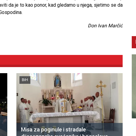
aviti da je to kao ponor, kad gledamo u njega, sjetimo se da
 Gospodina.
Don Ivan Marčić
BiH
CNAK
C
Misa za poginule i stradale
Smrtovdan nadbiskupa Petra Čule
D