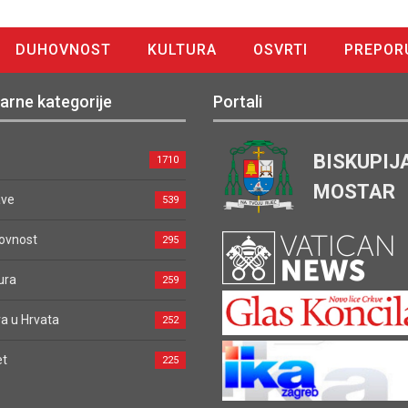
DUHOVNOST
KULTURA
OSVRTI
PREPOR
arne kategorije
Portali
BISKUPIJ
1710
MOSTAR
ave
539
ovnost
295
ura
259
a u Hrvata
252
et
225