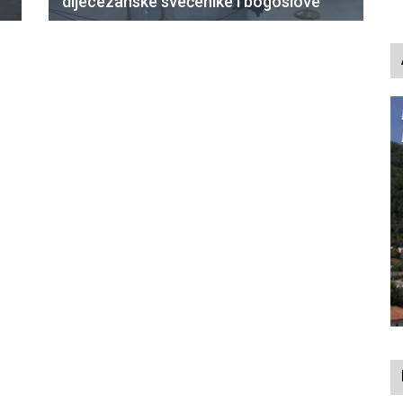
dijecezanske svećenike i bogoslove
p