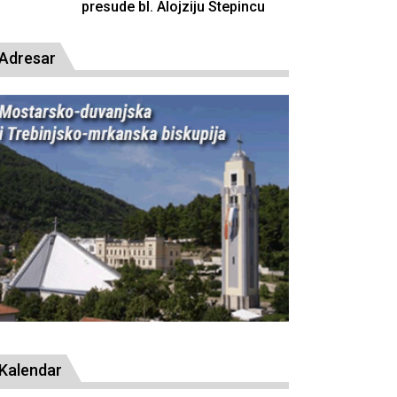
resude bl. Alojziju Stepincu
Adresar
Kalendar