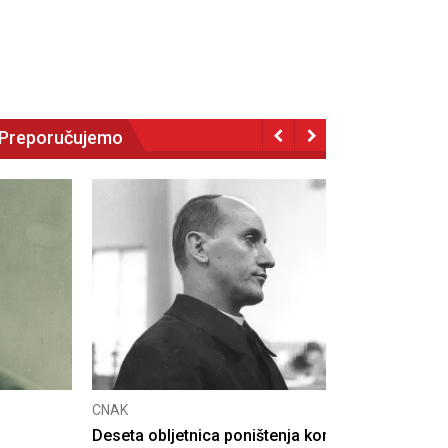
Preporučujemo
NAK
eseta obljetnica poništenja komunističke