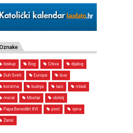
Oznake
biskup
Bog
Crkva
dijalog
Duh Sveti
Europa
Isus
korizma
kušnja
laici
mladi
moral
Mostar
obitelj
Papa Benedikt XVI.
post
vjera
Žanić