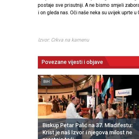
postaje sve prisutniji. A ne bismo smjeli zabor
i on gleda nas. Oči naše neka su uvijek uprte u
Izvor: Crkva na kamenu
Povezane vijesti i objave
BiH
Biskup Petar Palić na 37. Mladifestu:
CNAK
Krist je naš Izvor i njegova milost ne
Kad se nasilje pretvara u optužnicu