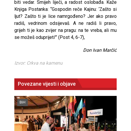
biti vedar. Smijeh liječi, a radost oslobađa. Kaže
Knjiga Postanka: “Gospodin reče Kajinu: ‘Zašto si
ljut? Zašto ti je lice namrgođeno? Jer ako pravo
radiš, vedrinom odsijevaš. A ne radiš li pravo,
grijeh ti je kao zvijer na pragu: na te vreba, ali mu
se možeš oduprijeti'” (Post 4, 6-7),
Don Ivan Marčić
Izvor: Crkva na kamenu
Povezane vijesti i objave
BiH