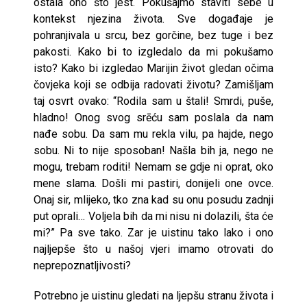
ostala ono što jest. Pokušajmo staviti sebe u
kontekst njezina života. Sve događaje je
pohranjivala u srcu, bez gorčine, bez tuge i bez
pakosti. Kako bi to izgledalo da mi pokušamo
isto? Kako bi izgledao Marijin život gledan očima
čovjeka koji se odbija radovati životu? Zamišljam
taj osvrt ovako: “Rodila sam u štali! Smrdi, puše,
hladno! Onog svog srēću sam poslala da nam
nađe sobu. Da sam mu rekla vilu, pa hajde, nego
sobu. Ni to nije sposoban! Našla bih ja, nego ne
mogu, trebam roditi! Nemam se gdje ni oprat, oko
mene slama. Došli mi pastiri, donijeli one ovce.
Onaj sir, mlijeko, tko zna kad su onu posudu zadnji
put oprali… Voljela bih da mi nisu ni dolazili, šta će
mi?” Pa sve tako. Zar je uistinu tako lako i ono
najljepše što u našoj vjeri imamo otrovati do
neprepoznatljivosti?
Potrebno je uistinu gledati na ljepšu stranu života i