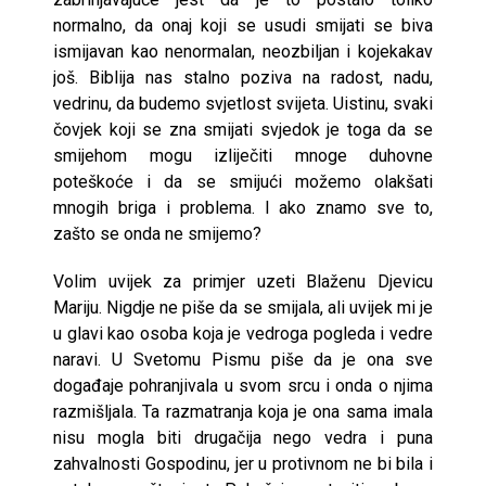
normalno, da onaj koji se usudi smijati se biva
ismijavan kao nenormalan, neozbiljan i kojekakav
još. Biblija nas stalno poziva na radost, nadu,
vedrinu, da budemo svjetlost svijeta. Uistinu, svaki
čovjek koji se zna smijati svjedok je toga da se
smijehom mogu izliječiti mnoge duhovne
poteškoće i da se smijući možemo olakšati
mnogih briga i problema. I ako znamo sve to,
zašto se onda ne smijemo?
Volim uvijek za primjer uzeti Blaženu Djevicu
Mariju. Nigdje ne piše da se smijala, ali uvijek mi je
u glavi kao osoba koja je vedroga pogleda i vedre
naravi. U Svetomu Pismu piše da je ona sve
događaje pohranjivala u svom srcu i onda o njima
razmišljala. Ta razmatranja koja je ona sama imala
nisu mogla biti drugačija nego vedra i puna
zahvalnosti Gospodinu, jer u protivnom ne bi bila i