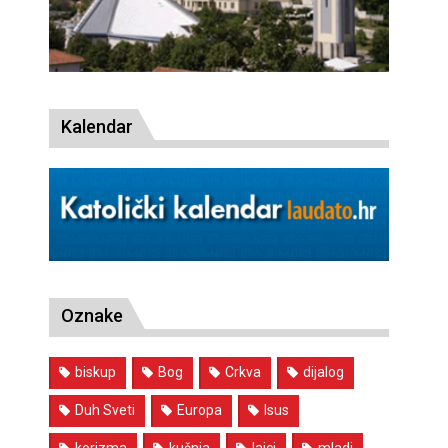
Kalendar
Oznake
biskup
Bog
Crkva
dijalog
Duh Sveti
Europa
Isus