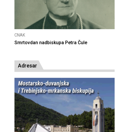
CNAK
Deseta obljetnica poništenja komunističke
presude bl. Alojziju Stepincu
Adresar