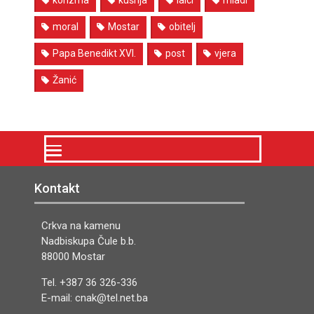
korizma
kušnja
laici
mladi
moral
Mostar
obitelj
Papa Benedikt XVI.
post
vjera
Žanić
Kontakt
Crkva na kamenu
Nadbiskupa Čule b.b.
88000 Mostar
Tel. +387 36 326-336
E-mail: cnak@tel.net.ba