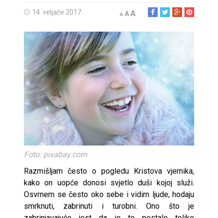
14. veljače 2017.
A
A
A
Foto: pixabay.com
Razmišljam često o pogledu Kristova vjernika,
kako on uopće donosi svjetlo duši kojoj služi.
Osvrnem se često oko sebe i vidim ljude, hodaju
smrknuti, zabrinuti i turobni. Ono što je
zabrinjavajuće jest da je to postalo toliko