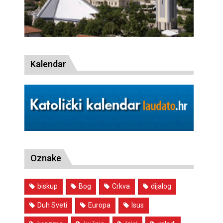
Kalendar
Oznake
biskup
Bog
Crkva
dijalog
Duh Sveti
Europa
Isus