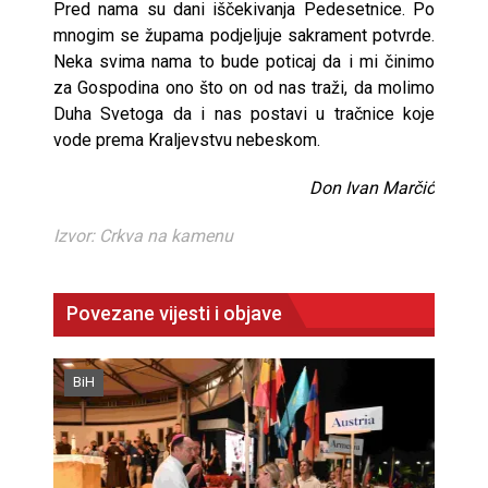
Pred nama su dani iščekivanja Pedesetnice. Po
mnogim se župama podjeljuje sakrament potvrde.
Neka svima nama to bude poticaj da i mi činimo
za Gospodina ono što on od nas traži, da molimo
Duha Svetoga da i nas postavi u tračnice koje
vode prema Kraljevstvu nebeskom.
Don Ivan Marčić
Izvor: Crkva na kamenu
Povezane vijesti i objave
BiH