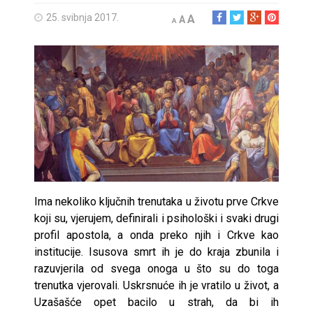
25. svibnja 2017.
A
A
A
Ima nekoliko ključnih trenutaka u životu prve Crkve
koji su, vjerujem, definirali i psihološki i svaki drugi
profil apostola, a onda preko njih i Crkve kao
institucije. Isusova smrt ih je do kraja zbunila i
razuvjerila od svega onoga u što su do toga
trenutka vjerovali. Uskrsnuće ih je vratilo u život, a
Uzašašće opet bacilo u strah, da bi ih