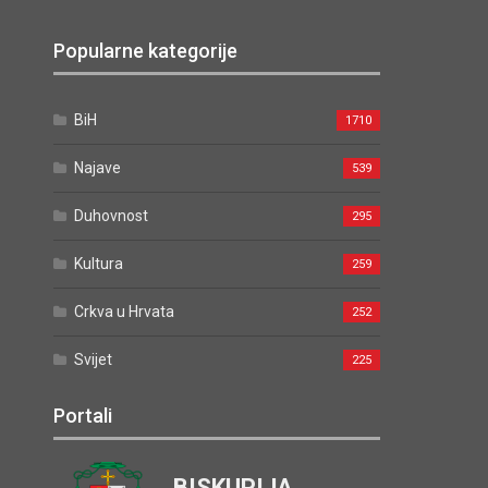
Popularne kategorije
BiH
1710
Najave
539
Duhovnost
295
Kultura
259
Crkva u Hrvata
252
Svijet
225
Portali
BISKUPIJA