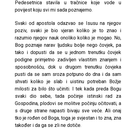
Pedesetnica stavila u tračnice koje vode u
povijest koju svi mi sada poznajemo.
Svaki od apostola odazvao se Isusu na njegov
poziv, svaki je bio vjeran koliko je to znao i
razumio njegov nauk onoliko koliko je mogao. No,
Bog poznaje narav ljudsku bolje nego čovjek, pa
tako i dopusti da se u jednom trenutku čovjek
podigne primjetno zadivljen vlastitim znanjem i
sposobnošću, dok u drugom trenutku čovjeka
pusti da se sam sroza potpuno do dna i da sam
shvati koliko je slab i uistinu potreban Božje
milosti za bilo što učiniti. I tek kada preda Bogu
svaki dio sebe, tada počinje istinski rad za
Gospodina, plodovi se molitve počinju očitovati, a
s druge strane napasti bivaju sve veće. Ali onaj
tko je rođen od Boga, toga je svjestan i to zna, zna
također i da ga se zli ne dotiče.