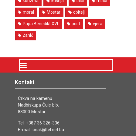
korizma
kušnja
laici
mladi
moral
Mostar
obitelj
Papa Benedikt XVI.
post
vjera
Žanić
Kontakt
Crkva na kamenu
Nadbiskupa Čule b.b.
88000 Mostar
Tel. +387 36 326-336
E-mail: cnak@tel.net.ba