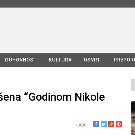
DUHOVNOST
KULTURA
OSVRTI
PREPOR
ašena “Godinom Nikole
A
A
A