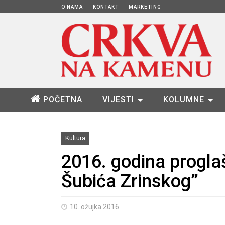
O NAMA
KONTAKT
MARKETING
POČETNA
VIJESTI
KOLUMNE
Kultura
2016. godina progl
Šubića Zrinskog”
10. ožujka 2016.