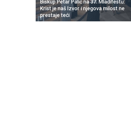
Biskup Petar Palić na 37. Mladifestu:
Krist je naš Izvor i njegova milost ne
prestaje teći