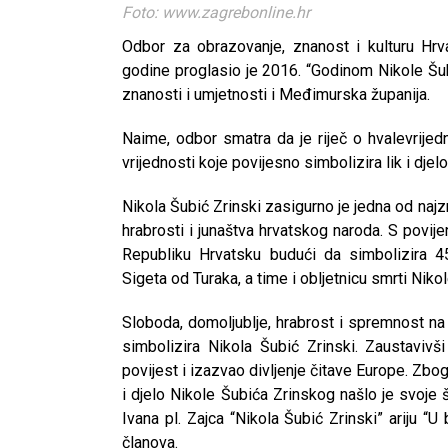
Foto: www.zagrebonline.hr
Odbor za obrazovanje, znanost i kulturu Hrv
godine proglasio je 2016. “Godinom Nikole Šub
znanosti i umjetnosti i Međimurska županija.
Naime, odbor smatra da je riječ o hvalevrijedn
vrijednosti koje povijesno simbolizira lik i dje
Nikola Šubić Zrinski zasigurno je jedna od najzn
hrabrosti i junaštva hrvatskog naroda. S povi
Republiku Hrvatsku budući da simbolizira 4
Sigeta od Turaka, a time i obljetnicu smrti Niko
Sloboda, domoljublje, hrabrost i spremnost na
simbolizira Nikola Šubić Zrinski. Zaustaviv
povijest i izazvao divljenje čitave Europe. Zbog
i djelo Nikole Šubića Zrinskog našlo je svoje 
Ivana pl. Zajca “Nikola Šubić Zrinski” ariju “
članova.