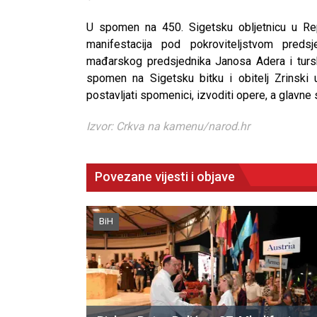
U spomen na 450. Sigetsku obljetnicu u Repu
manifestacija pod pokroviteljstvom predsj
mađarskog predsjednika Janosa Adera i turs
spomen na Sigetsku bitku i obitelj Zrinski 
postavljati spomenici, izvoditi opere, a glavne
Izvor: Crkva na kamenu/narod.hr
Povezane vijesti i objave
BiH
CNAK
Kad se nasilje pretvara u optužnicu