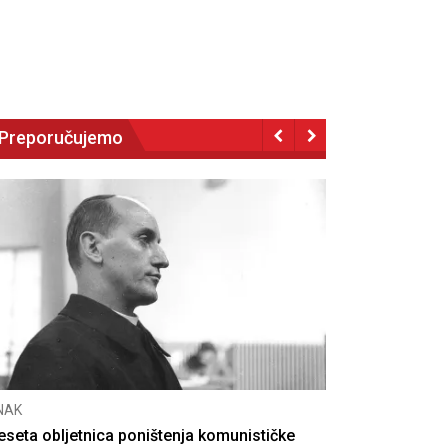
Preporučujemo
NAK
eseta obljetnica poništenja komunističke