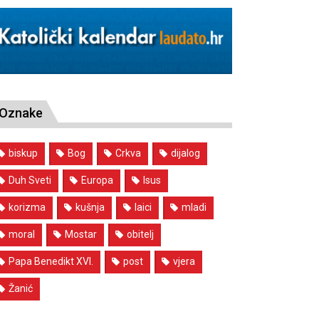
Oznake
biskup
Bog
Crkva
dijalog
Duh Sveti
Europa
Isus
korizma
kušnja
laici
mladi
moral
Mostar
obitelj
Papa Benedikt XVI.
post
vjera
Žanić