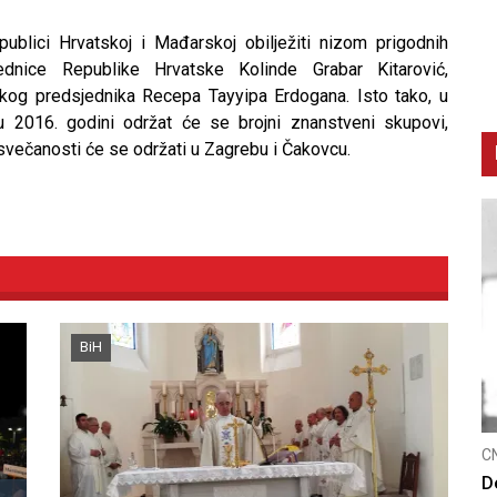
blici Hrvatskoj i Mađarskoj obilježiti nizom prigodnih
ednice Republike Hrvatske Kolinde Grabar Kitarović,
kog predsjednika Recepa Tayyipa Erdogana. Isto tako, u
u 2016. godini održat će se brojni znanstveni skupovi,
 svečanosti će se održati u Zagrebu i Čakovcu.
BiH
CNAK
C
Smrtovdan nadbiskupa Petra Čule
D