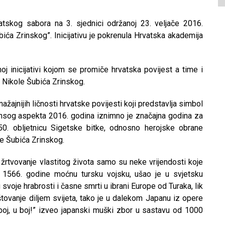
atskog sabora na 3. sjednici održanoj 23. veljače 2016.
ića Zrinskog”. Inicijativu je pokrenula Hrvatska akademija
oj inicijativi kojom se promiče hrvatska povijest a time i
lo Nikole Šubića Zrinskog.
ažajnijih ličnosti hrvatske povijesti koji predstavlja simbol
jensog aspekta 2016. godina iznimno je značajna godina za
50. obljetnicu Sigetske bitke, odnosno herojske obrane
le Šubića Zrinskog.
 žrtvovanje vlastitog života samo su neke vrijendosti koje
ši 1566. godine moćnu tursku vojsku, ušao je u svjetsku
 svoje hrabrosti i časne smrti u ibrani Europe od Turaka, lik
štovanje diljem svijeta, tako je u dalekom Japanu iz opere
U boj, u boj!” izveo japanski muški zbor u sastavu od 1000