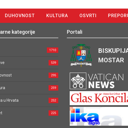
DUHOVNOST
KULTURA
OSVRTI
PREPOR
arne kategorije
Portali
BISKUPIJ
1710
MOSTAR
ave
539
ovnost
295
ura
259
a u Hrvata
252
et
225