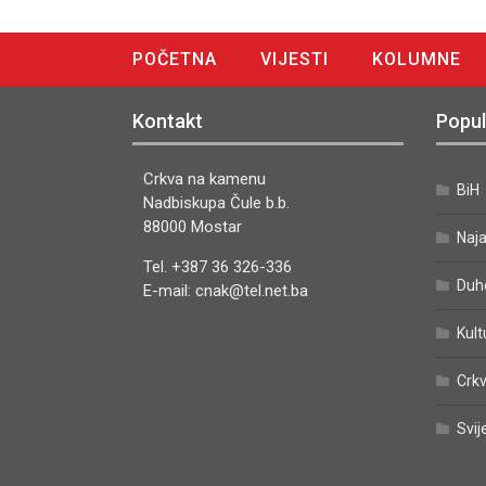
POČETNA
VIJESTI
KOLUMNE
DIGITALNO IZDANJE
Kontakt
Popul
Crkva na kamenu
BiH
Nadbiskupa Čule b.b.
88000 Mostar
Naj
Tel. +387 36 326-336
Duh
E-mail: cnak@tel.net.ba
Kult
Crkv
Svij