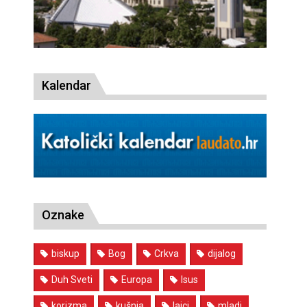
Kalendar
Oznake
biskup
Bog
Crkva
dijalog
Duh Sveti
Europa
Isus
korizma
kušnja
laici
mladi