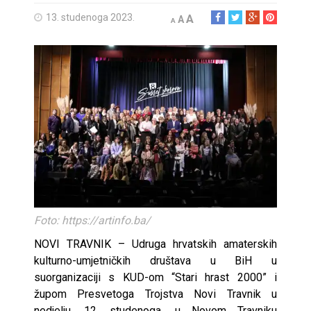
13. studenoga 2023.
A
A
A
Foto: https://artinfo.ba/
NOVI TRAVNIK – Udruga hrvatskih amaterskih
kulturno-umjetničkih društava u BiH u
suorganizaciji s KUD-om “Stari hrast 2000” i
župom Presvetoga Trojstva Novi Travnik u
nedjelju, 12. studenoga, u Novom Travniku