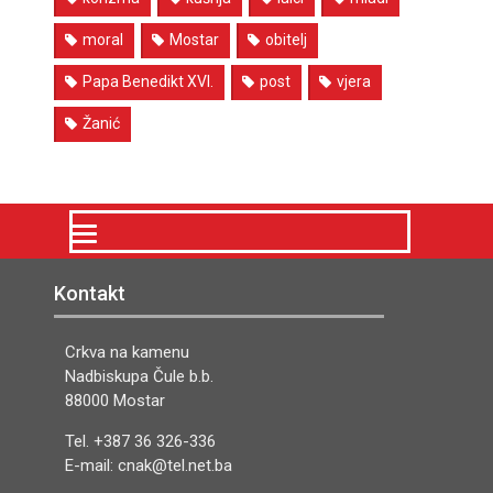
moral
Mostar
obitelj
Papa Benedikt XVI.
post
vjera
Žanić
Kontakt
Crkva na kamenu
Nadbiskupa Čule b.b.
88000 Mostar
Tel. +387 36 326-336
E-mail: cnak@tel.net.ba