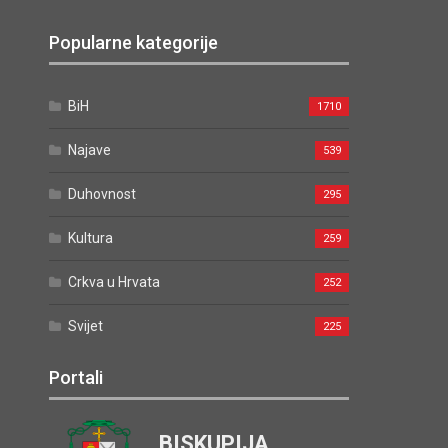
Popularne kategorije
BiH
1710
Najave
539
Duhovnost
295
Kultura
259
Crkva u Hrvata
252
Svijet
225
Portali
BISKUPIJA