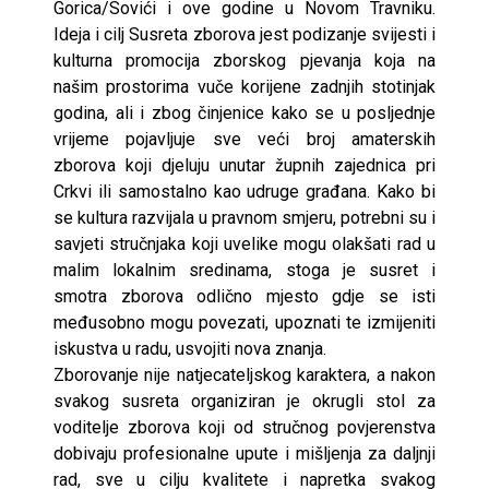
Gorica/Sovići i ove godine u Novom Travniku.
Ideja i cilj Susreta zborova jest podizanje svijesti i
kulturna promocija zborskog pjevanja koja na
našim prostorima vuče korijene zadnjih stotinjak
godina, ali i zbog činjenice kako se u posljednje
vrijeme pojavljuje sve veći broj amaterskih
zborova koji djeluju unutar župnih zajednica pri
Crkvi ili samostalno kao udruge građana. Kako bi
se kultura razvijala u pravnom smjeru, potrebni su i
savjeti stručnjaka koji uvelike mogu olakšati rad u
malim lokalnim sredinama, stoga je susret i
smotra zborova odlično mjesto gdje se isti
međusobno mogu povezati, upoznati te izmijeniti
iskustva u radu, usvojiti nova znanja.
Zborovanje nije natjecateljskog karaktera, a nakon
svakog susreta organiziran je okrugli stol za
voditelje zborova koji od stručnog povjerenstva
dobivaju profesionalne upute i mišljenja za daljnji
rad, sve u cilju kvalitete i napretka svakog