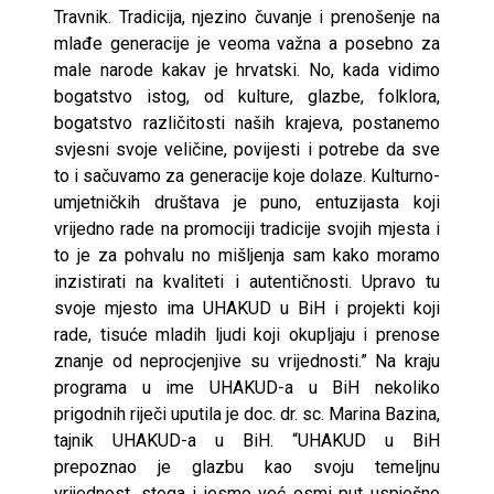
Travnik. Tradicija, njezino čuvanje i prenošenje na
mlađe generacije je veoma važna a posebno za
male narode kakav je hrvatski. No, kada vidimo
bogatstvo istog, od kulture, glazbe, folklora,
bogatstvo različitosti naših krajeva, postanemo
svjesni svoje veličine, povijesti i potrebe da sve
to i sačuvamo za generacije koje dolaze. Kulturno-
umjetničkih društava je puno, entuzijasta koji
vrijedno rade na promociji tradicije svojih mjesta i
to je za pohvalu no mišljenja sam kako moramo
inzistirati na kvaliteti i autentičnosti. Upravo tu
svoje mjesto ima UHAKUD u BiH i projekti koji
rade, tisuće mladih ljudi koji okupljaju i prenose
znanje od neprocjenjive su vrijednosti.” Na kraju
programa u ime UHAKUD-a u BiH nekoliko
prigodnih riječi uputila je doc. dr. sc. Marina Bazina,
tajnik UHAKUD-a u BiH. “UHAKUD u BiH
prepoznao je glazbu kao svoju temeljnu
vrijednost, stoga i jesmo već osmi put uspješno