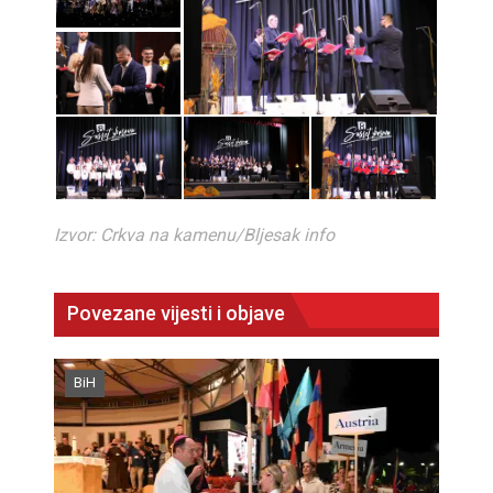
Izvor: Crkva na kamenu/Bljesak info
Povezane vijesti i objave
BiH