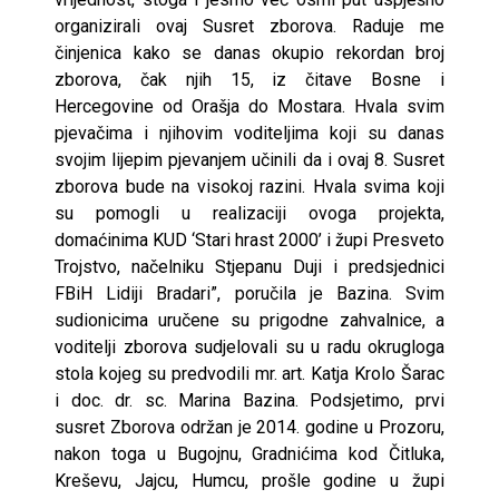
organizirali ovaj Susret zborova. Raduje me
činjenica kako se danas okupio rekordan broj
zborova, čak njih 15, iz čitave Bosne i
Hercegovine od Orašja do Mostara. Hvala svim
pjevačima i njihovim voditeljima koji su danas
svojim lijepim pjevanjem učinili da i ovaj 8. Susret
zborova bude na visokoj razini. Hvala svima koji
su pomogli u realizaciji ovoga projekta,
domaćinima KUD ‘Stari hrast 2000’ i župi Presveto
Trojstvo, načelniku Stjepanu Duji i predsjednici
FBiH Lidiji Bradari”, poručila je Bazina. Svim
sudionicima uručene su prigodne zahvalnice, a
voditelji zborova sudjelovali su u radu okrugloga
stola kojeg su predvodili mr. art. Katja Krolo Šarac
i doc. dr. sc. Marina Bazina. Podsjetimo, prvi
susret Zborova održan je 2014. godine u Prozoru,
nakon toga u Bugojnu, Gradnićima kod Čitluka,
Kreševu, Jajcu, Humcu, prošle godine u župi