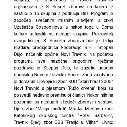
organizirala je 8. Susret zborova na kojem je
nastupilo 15 skupina s područja BiH. Program je
započeo svečanim misnim slavljem u crkvi
Uzašašća Gospodinova, a nakon toga u Domu
kulture uslijedili su nastupi skupina. Pokrovitelj
ovogodišnjeg 8. Susreta zborova bila je Lidija
Bradara, predsjednica Federacije BiH i Stjepan
Dujo, načelnik općine Novi Travnik. Na početku
programa sve nazočne prigodnim riječima
pozdravio je Stjepan Dujo, te zaželio ugodan
boravak u Novom Travniku. Susret zborova otvorio
je domaćin Djevojački zbor KUD “Stari hrast 2000”
Novi Travnik s pjesmom “Ružo crvena” koju su
posvetili nedavno preminuloj članici. Nakon njih na
pozornici su nastupili sljedeći zborovi i sastavi:
Dječji zbor “Marijini anđeli”, Mostar; Mješoviti zbor
Katoličkog školskog centra “Petar Barbarić”,
Travnik; Dječji zbor OGŠ “Franjo s. Vilhar”, Livno;