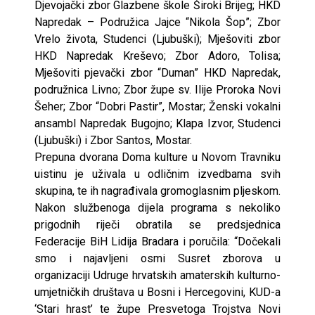
Djevojački zbor Glazbene škole Široki Brijeg; HKD
Napredak – Podružica Jajce “Nikola Šop”; Zbor
Vrelo života, Studenci (Ljubuški); Mješoviti zbor
HKD Napredak Kreševo; Zbor Adoro, Tolisa;
Mješoviti pjevački zbor “Duman” HKD Napredak,
podružnica Livno; Zbor župe sv. Ilije Proroka Novi
Šeher; Zbor “Dobri Pastir”, Mostar; Ženski vokalni
ansambl Napredak Bugojno; Klapa Izvor, Studenci
(Ljubuški) i Zbor Santos, Mostar.
Prepuna dvorana Doma kulture u Novom Travniku
uistinu je uživala u odličnim izvedbama svih
skupina, te ih nagrađivala gromoglasnim pljeskom.
Nakon službenoga dijela programa s nekoliko
prigodnih riječi obratila se predsjednica
Federacije BiH Lidija Bradara i poručila: “Dočekali
smo i najavljeni osmi Susret zborova u
organizaciji Udruge hrvatskih amaterskih kulturno-
umjetničkih društava u Bosni i Hercegovini, KUD-a
‘Stari hrast’ te župe Presvetoga Trojstva Novi