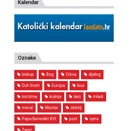
Kalendar
Oznake
biskup
Bog
Crkva
dijalog
Duh Sveti
Europa
Isus
korizma
kušnja
laici
mladi
moral
Mostar
obitelj
Papa Benedikt XVI.
post
vjera
Žanić