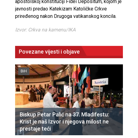
apostolskoj konstituciji Fidei Depositum, kojom je
javnosti predao Katekizam Katoličke Crkve
priređenog nakon Drugoga vatikanskog koncila.
Izvor: Crkva na kamenu/IKA
Povezane vijesti i objave
BiH
Biskup Petar Palić na 37. Mladifestu:
Krist je naš Izvor i njegova milost ne
prestaje teći