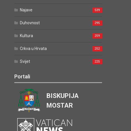
Najave
539
Duhovnost
295
Kultura
259
Crkva u Hrvata
252
Svijet
225
Portali
BISKUPIJA
MOSTAR