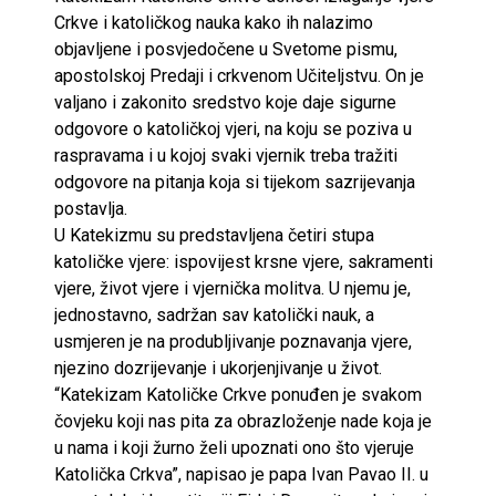
Crkve i katoličkog nauka kako ih nalazimo
objavljene i posvjedočene u Svetome pismu,
apostolskoj Predaji i crkvenom Učiteljstvu. On je
valjano i zakonito sredstvo koje daje sigurne
odgovore o katoličkoj vjeri, na koju se poziva u
raspravama i u kojoj svaki vjernik treba tražiti
odgovore na pitanja koja si tijekom sazrijevanja
postavlja.
U Katekizmu su predstavljena četiri stupa
katoličke vjere: ispovijest krsne vjere, sakramenti
vjere, život vjere i vjernička molitva. U njemu je,
jednostavno, sadržan sav katolički nauk, a
usmjeren je na produbljivanje poznavanja vjere,
njezino dozrijevanje i ukorjenjivanje u život.
“Katekizam Katoličke Crkve ponuđen je svakom
čovjeku koji nas pita za obrazloženje nade koja je
u nama i koji žurno želi upoznati ono što vjeruje
Katolička Crkva”, napisao je papa Ivan Pavao II. u