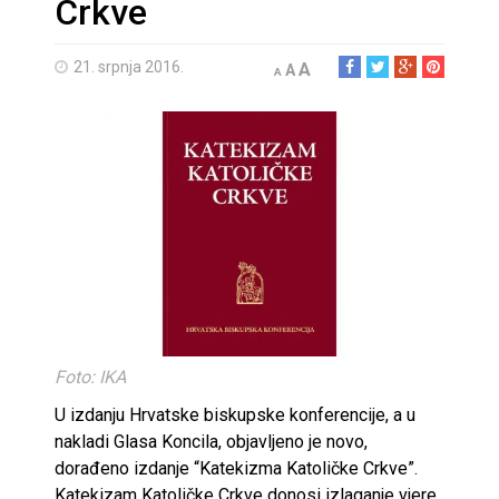
Crkve
21. srpnja 2016.
A
A
A
Foto: IKA
U izdanju Hrvatske biskupske konferencije, a u
nakladi Glasa Koncila, objavljeno je novo,
dorađeno izdanje “Katekizma Katoličke Crkve”.
Katekizam Katoličke Crkve donosi izlaganje vjere