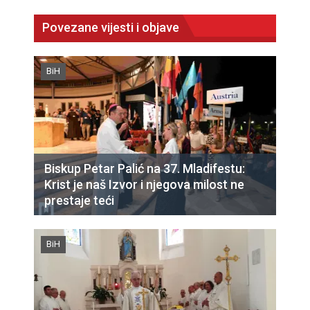
Povezane vijesti i objave
BiH
Biskup Petar Palić na 37. Mladifestu:
Krist je naš Izvor i njegova milost ne
prestaje teći
BiH