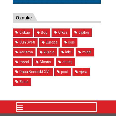
Oznake
biskup
Bog
Crkva
dijalog
Duh Sveti
Europa
Isus
korizma
kušnja
laici
mladi
moral
Mostar
obitelj
Papa Benedikt XVI.
post
vjera
Žanić