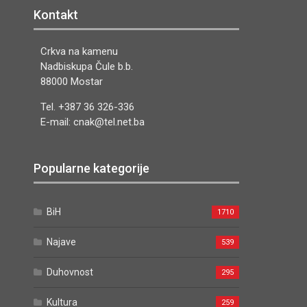
Kontakt
Crkva na kamenu
Nadbiskupa Čule b.b.
88000 Mostar
Tel. +387 36 326-336
E-mail: cnak@tel.net.ba
Popularne kategorije
BiH
1710
Najave
539
Duhovnost
295
Kultura
259