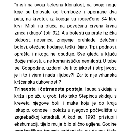
“misli na svoju tjelesnu klonulost, na svoje noge
koje su bolovale od tromboze i operirane dva
puta, na krvotok iz kojega su iscijeđene 34 litre
krvi. Misli na pluća, na povećana crvena krvna
zrnca i drugo” (str. 92). A u bolesti ga prate fizička
slabost, nesanica, znojenje, prehlade, želučani
bolovi, otežano hodanje, teški išijas. Trpi, podnosi,
oprašta i nikoga ne osuđuje. Sve gleda u ključu
Božje milosti, a ne komunističke nemilosti. U tebe
se, Gospodine, uzdam! Je li to jakost i strpljivost,
je li to i vjera i nada i ljubav?! Zar to nije vrhunska
kršćanska duhovnost!?
Trinaesta i četrnaesta postaja
: Isusa skidaju s
križa i polažu u grob. Isto tako Stepinca skidaju s
kreveta njegove boli i muke koju je do kraja
iskapio, odnose i polažu u njegovo počivalište u
zagrebačkoj katedrali. A kad su 1993. pristupili
ekshumaciji, tijelo mu je bilo slično ugljenu. Godine