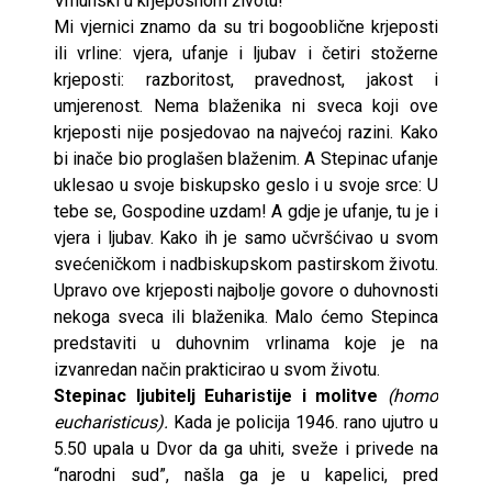
Vrhunski u krjeposnom životu!
Mi vjernici znamo da su tri bogooblične krjeposti
ili vrline: vjera, ufanje i ljubav i četiri stožerne
krjeposti: razboritost, pravednost, jakost i
umjerenost. Nema blaženika ni sveca koji ove
krjeposti nije posjedovao na najvećoj razini. Kako
bi inače bio proglašen blaženim. A Stepinac ufanje
uklesao u svoje biskupsko geslo i u svoje srce: U
tebe se, Gospodine uzdam! A gdje je ufanje, tu je i
vjera i ljubav. Kako ih je samo učvršćivao u svom
svećeničkom i nadbiskupskom pastirskom životu.
Upravo ove krjeposti najbolje govore o duhovnosti
nekoga sveca ili blaženika. Malo ćemo Stepinca
predstaviti u duhovnim vrlinama koje je na
izvanredan način prakticirao u svom životu.
Stepinac ljubitelj Euharistije i molitve
(homo
eucharisticus).
Kada je policija 1946. rano ujutro u
5.50 upala u Dvor da ga uhiti, sveže i privede na
“narodni sud”, našla ga je u kapelici, pred