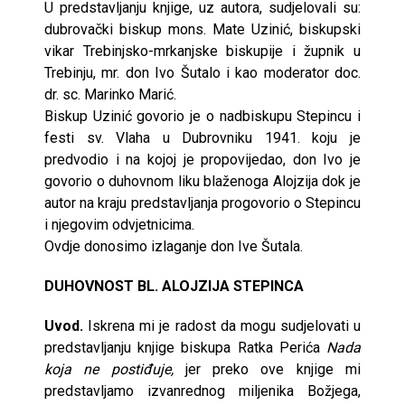
U predstavljanju knjige, uz autora, sudjelovali su:
dubrovački biskup mons. Mate Uzinić, biskupski
vikar Trebinjsko-mrkanjske biskupije i župnik u
Trebinju, mr. don Ivo Šutalo i kao moderator doc.
dr. sc. Marinko Marić.
Biskup Uzinić govorio je o nadbiskupu Stepincu i
festi sv. Vlaha u Dubrovniku 1941. koju je
predvodio i na kojoj je propovijedao, don Ivo je
govorio o duhovnom liku blaženoga Alojzija dok je
autor na kraju predstavljanja progovorio o Stepincu
i njegovim odvjetnicima.
Ovdje donosimo izlaganje don Ive Šutala.
DUHOVNOST BL. ALOJZIJA STEPINCA
Uvod.
Iskrena mi je radost da mogu sudjelovati u
predstavljanju knjige biskupa Ratka Perića
Nada
koja ne postiđuje,
jer preko ove knjige mi
predstavljamo izvanrednog miljenika Božjega,