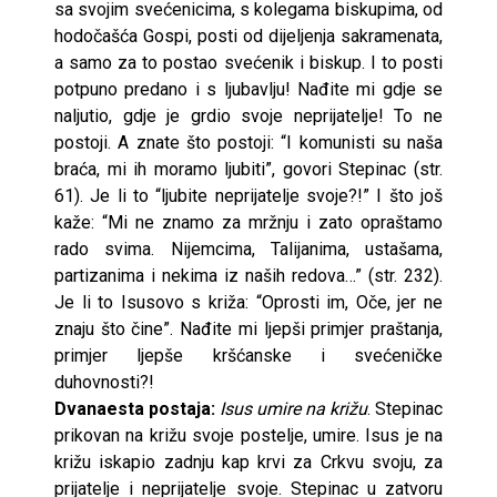
sa svojim svećenicima, s kolegama biskupima, od
hodočašća Gospi, posti od dijeljenja sakramenata,
a samo za to postao svećenik i biskup. I to posti
potpuno predano i s ljubavlju! Nađite mi gdje se
naljutio, gdje je grdio svoje neprijatelje! To ne
postoji. A znate što postoji: “I komunisti su naša
braća, mi ih moramo ljubiti”, govori Stepinac (str.
61). Je li to “ljubite neprijatelje svoje?!” I što još
kaže: “Mi ne znamo za mržnju i zato opraštamo
rado svima. Nijemcima, Talijanima, ustašama,
partizanima i nekima iz naših redova…” (str. 232).
Je li to Isusovo s križa: “Oprosti im, Oče, jer ne
znaju što čine”. Nađite mi ljepši primjer praštanja,
primjer ljepše kršćanske i svećeničke
duhovnosti?!
Dvanaesta postaja:
Isus umire na križu
. Stepinac
prikovan na križu svoje postelje, umire. Isus je na
križu iskapio zadnju kap krvi za Crkvu svoju, za
prijatelje i neprijatelje svoje. Stepinac u zatvoru