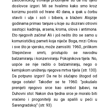
zatočeničkog trovanja pridonijele su da mu tijelo
doslovce izgori. Mi se hvalimo kako smo kroz
korizmu postili od hrane 40 dana, a ipak u čorbu
stavili i ulja i soli i bibera, a blaženi Alojzije
godinama primao tanjure u koje su dozirani otrovni
sastojci: kadmija, arsena, kroma, olova i antimona.
Eto njegovih začina! Ali i još nešto što se samo u
komunističkoj pameti koja niječe Boga, mrzi Crkvu
i sve što je vjersko, može zamisliti: 1960., prilikom
Stepinčeve smrti, pristupilo se navodnu
balzamiranju i konzerviranju Pokojnikova tijela. No,
uopće se nije radilo o balzamiranju, nego o
kemijskom uništenju njegova mrtva tijela (str. 130).
Da potpuno izgori! Da ne bi slučajno štogod od
njega ostalo! Također se te 1960. “pokušalo
prenijeti njegovo srce kao simbol ljubavi, na
Duhovni stol. Nakon dva tjedna srce je moralo biti
vraćeno i progonitelji su ga spalili u peći u
Šarengradskoj” (str. 93).