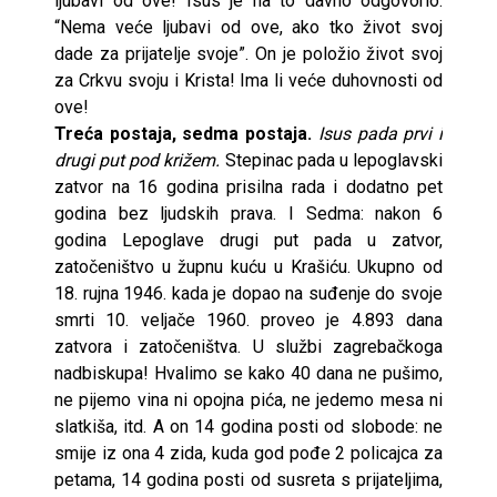
ljubavi od ove! Isus je na to davno odgovorio:
“Nema veće ljubavi od ove, ako tko život svoj
dade za prijatelje svoje”. On je položio život svoj
za Crkvu svoju i Krista! Ima li veće duhovnosti od
ove!
Treća postaja, sedma postaja.
Isus pada prvi i
drugi put pod križem.
Stepinac pada u lepoglavski
zatvor na 16 godina prisilna rada i dodatno pet
godina bez ljudskih prava. I Sedma: nakon 6
godina Lepoglave drugi put pada u zatvor,
zatočeništvo u župnu kuću u Krašiću. Ukupno od
18. rujna 1946. kada je dopao na suđenje do svoje
smrti 10. veljače 1960. proveo je 4.893 dana
zatvora i zatočeništva. U službi zagrebačkoga
nadbiskupa! Hvalimo se kako 40 dana ne pušimo,
ne pijemo vina ni opojna pića, ne jedemo mesa ni
slatkiša, itd. A on 14 godina posti od slobode: ne
smije iz ona 4 zida, kuda god pođe 2 policajca za
petama, 14 godina posti od susreta s prijateljima,