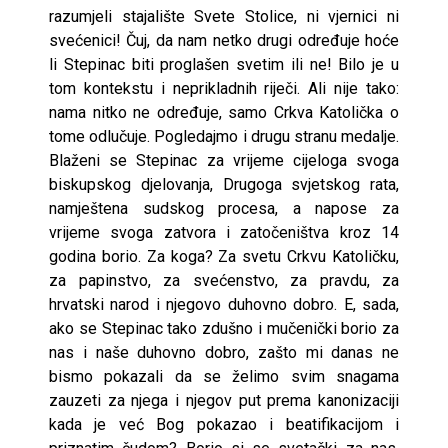
razumjeli stajalište Svete Stolice, ni vjernici ni
svećenici! Čuj, da nam netko drugi određuje hoće
li Stepinac biti proglašen svetim ili ne! Bilo je u
tom kontekstu i neprikladnih riječi. Ali nije tako:
nama nitko ne određuje, samo Crkva Katolička o
tome odlučuje. Pogledajmo i drugu stranu medalje.
Blaženi se Stepinac za vrijeme cijeloga svoga
biskupskog djelovanja, Drugoga svjetskog rata,
namještena sudskog procesa, a napose za
vrijeme svoga zatvora i zatočeništva kroz 14
godina borio. Za koga? Za svetu Crkvu Katoličku,
za papinstvo, za svećenstvo, za pravdu, za
hrvatski narod i njegovo duhovno dobro. E, sada,
ako se Stepinac tako zdušno i mučenički borio za
nas i naše duhovno dobro, zašto mi danas ne
bismo pokazali da se želimo svim snagama
zauzeti za njega i njegov put prema kanonizaciji
kada je već Bog pokazao i beatifikacijom i