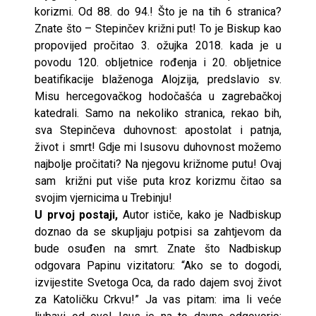
korizmi. Od 88. do 94.! Što je na tih 6 stranica?
Znate što – Stepinčev križni put! To je Biskup kao
propovijed pročitao 3. ožujka 2018. kada je u
povodu 120. obljetnice rođenja i 20. obljetnice
beatifikacije blaženoga Alojzija, predslavio sv.
Misu hercegovačkog hodočašća u zagrebačkoj
katedrali. Samo na nekoliko stranica, rekao bih,
sva Stepinčeva duhovnost: apostolat i patnja,
život i smrt! Gdje mi Isusovu duhovnost možemo
najbolje pročitati? Na njegovu križnome putu! Ovaj
sam križni put više puta kroz korizmu čitao sa
svojim vjernicima u Trebinju!
U prvoj postaji,
Autor ističe, kako je Nadbiskup
doznao da se skupljaju potpisi sa zahtjevom da
bude osuđen na smrt. Znate što Nadbiskup
odgovara Papinu vizitatoru: “Ako se to dogodi,
izvijestite Svetoga Oca, da rado dajem svoj život
za Katoličku Crkvu!” Ja vas pitam: ima li veće