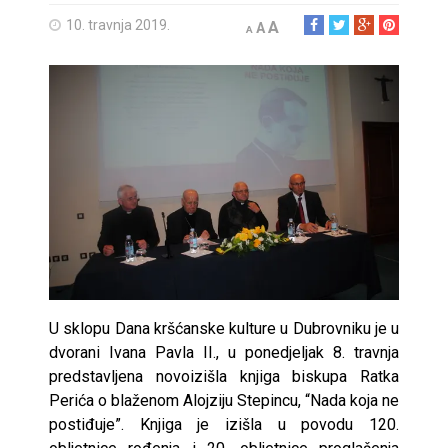
10. travnja 2019.
A
A
A
U sklopu Dana kršćanske kulture u Dubrovniku je u
dvorani Ivana Pavla II., u ponedjeljak 8. travnja
predstavljena novoizišla knjiga biskupa Ratka
Perića o blaženom Alojziju Stepincu, “Nada koja ne
postiđuje”. Knjiga je izišla u povodu 120.