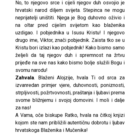
No, to njegovo srce i cijeli njegov duh osvojio je
hrvatski narod diljem svijeta. Stepinca ne mogu
neprijatelji uništiti. Njega je Bog duhovno oživio i
na oltar pred cijelim svijetom kao blaženika
uzdigao. I pobjednika u Isusu Kristu! I njegovo
drugo ime, Viktor, znači pobjednik. Zaista tko se u
Kristu bori izlazi kao pobjednik! Kako bismo samo
željeli da taj njegov duh i spremnost na žrtvu
prijeđe na sve nas kako bismo bolje služili Bogu i
svomu narodu!
Zahvala
. Blaženi Alojzije, hvala Ti od srca za
izvanredan primjer vjere, duhovnosti, poniznosti,
strpljivosti, požrtvovnosti, praštanja i ljubavi prema
svome bližnjemu i svojoj domovini. I moli i dalje
za nas!
A Vama, oče biskupe Ratko, hvala na čitkoj knjizi
kojom ste nam približili autentičnu dobrotu i ljubav
hrvatskoga Blaženika i Mučenika!