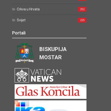
Crkva u Hrvata
252
Svijet
225
Portali
BISKUPIJA
MOSTAR