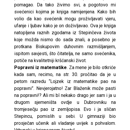
pomagao. Da tako živimo svi, a pogotovo mi
svećenici kojima je knjiga namijenjena. Kako bih
volio da kao svećenik mogu proživljavati vjeru,
ufanje i ljubav kako je on doživljavao. Ova je knjiga
natopljena raznih zgodama iz Stepinčeva života
koje možda nismo do sada znali, a posebno je
protkana Biskupovim duhovnim razmišljanjem,
ispitom savjesti, što čitatelja, ne samo svećenika,
potiče na kvalitetniji kršćanski život.
Popravni iz matematike
. Za mene je bilo otkriće
kada sam, recimo, na str. 30. pročitao da je u
petom razredu “Lojzek iz matematike pao na
popravni”. Nevjerojatno! Zar Blaženik može pasti
na popravni!? Ali mi bî nekako drago jer sam i ja u
drugom sjemeništa ovdje u Dubrovniku na
tromjesečju pao iz zemljopisa. Evo i ja sličan
Stepincu, pomislih u sebi. U gimnaziji bio
prosječan učenik ali vladanje uvijek s pohvalom.