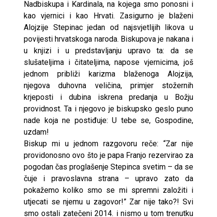
Nadbiskupa i Kardinala, na kojega smo ponosni i
kao vjernici i kao Hrvati. Zasigurno je blaženi
Alojzije Stepinac jedan od najsvjetlijih likova u
povijesti hrvatskoga naroda. Biskupova je nakana i
u knjizi i u predstavljanju upravo ta: da se
slušateljima i čitateljima, napose vjernicima, još
jednom približi karizma blaženoga Alojzija,
njegova duhovna veličina, primjer stožernih
krjeposti i dubina iskrena predanja u Božju
providnost. Ta i njegovo je biskupsko geslo puno
nade koja ne postiđuje: U tebe se, Gospodine,
uzdam!
Biskup mi u jednom razgovoru reče: “Zar nije
providonosno ovo što je papa Franjo rezervirao za
pogodan čas proglašenje Stepinca svetim – da se
čuje i pravoslavna strana – upravo zato da
pokažemo koliko smo se mi spremni založiti i
utjecati se njemu u zagovor!” Zar nije tako?! Svi
smo ostali zatečeni 2014. i nismo u tom trenutku