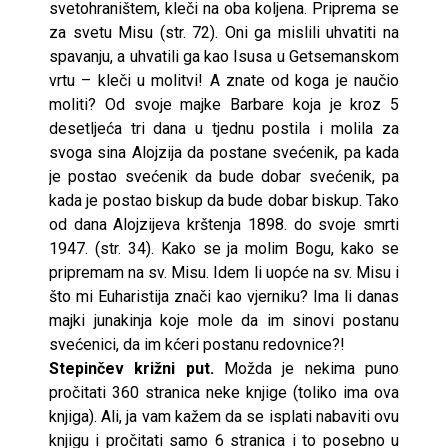
svetohraništem, kleči na oba koljena. Priprema se
za svetu Misu (str. 72). Oni ga mislili uhvatiti na
spavanju, a uhvatili ga kao Isusa u Getsemanskom
vrtu – kleči u molitvi! A znate od koga je naučio
moliti? Od svoje majke Barbare koja je kroz 5
desetljeća tri dana u tjednu postila i molila za
svoga sina Alojzija da postane svećenik, pa kada
je postao svećenik da bude dobar svećenik, pa
kada je postao biskup da bude dobar biskup. Tako
od dana Alojzijeva krštenja 1898. do svoje smrti
1947. (str. 34). Kako se ja molim Bogu, kako se
pripremam na sv. Misu. Idem li uopće na sv. Misu i
što mi Euharistija znači kao vjerniku? Ima li danas
majki junakinja koje mole da im sinovi postanu
svećenici, da im kćeri postanu redovnice?!
Stepinčev križni put.
Možda je nekima puno
pročitati 360 stranica neke knjige (toliko ima ova
knjiga). Ali, ja vam kažem da se isplati nabaviti ovu
knjigu i pročitati samo 6 stranica i to posebno u