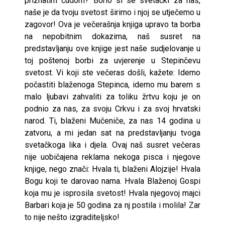
priznatim čudom? Borio si se svetački za nas,
naše je da tvoju svetost širimo i njoj se utječemo u
zagovor! Ova je večerašnja knjiga upravo ta borba
na nepobitnim dokazima, naš susret na
predstavljanju ove knjige jest naše sudjelovanje u
toj poštenoj borbi za uvjerenje u Stepinčevu
svetost. Vi koji ste večeras došli, kažete: Idemo
počastiti blaženoga Stepinca, idemo mu barem s
malo ljubavi zahvaliti za toliku žrtvu koju je on
podnio za nas, za svoju Crkvu i za svoj hrvatski
narod. Ti, blaženi Mučeniče, za nas 14 godina u
zatvoru, a mi jedan sat na predstavljanju tvoga
svetačkoga lika i djela. Ovaj naš susret večeras
nije uobičajena reklama nekoga pisca i njegove
knjige, nego znači: Hvala ti, blaženi Alojzije! Hvala
Bogu koji te darovao nama. Hvala Blaženoj Gospi
koja mu je isprosila svetost! Hvala njegovoj majci
Barbari koja je 50 godina za nj postila i molila! Zar
to nije nešto izgraditeljsko!