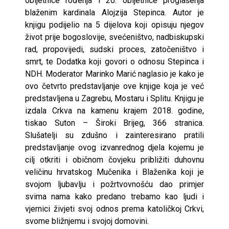
obljetnice rođenja i 20. obljetnice proglašenja
blaženim kardinala Alojzija Stepinca. Autor je
knjigu podijelio na 5 dijelova koji opisuju njegov
život prije bogoslovije, svećeništvo, nadbiskupski
rad, propovijedi, sudski proces, zatočeništvo i
smrt, te Dodatka koji govori o odnosu Stepinca i
NDH. Moderator Marinko Marić naglasio je kako je
ovo četvrto predstavljanje ove knjige koja je već
predstavljena u Zagrebu, Mostaru i Splitu. Knjigu je
izdala Crkva na kamenu krajem 2018. godine,
tiskao Suton – Široki Brijeg, 366 stranica.
Slušatelji su zdušno i zainteresirano pratili
predstavljanje ovog izvanrednog djela kojemu je
cilj otkriti i običnom čovjeku približiti duhovnu
veličinu hrvatskog Mučenika i Blaženika koji je
svojom ljubavlju i požrtvovnošću dao primjer
svima nama kako predano trebamo kao ljudi i
vjernici živjeti svoj odnos prema katoličkoj Crkvi,
svome bližnjemu i svojoj domovini.