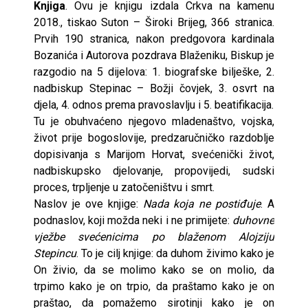
Knjiga
. Ovu je knjigu izdala Crkva na kamenu
2018., tiskao Suton – Široki Brijeg, 366 stranica.
Prvih 190 stranica, nakon predgovora kardinala
Bozanića i Autorova pozdrava Blaženiku, Biskup je
razgodio na 5 dijelova: 1. biografske bilješke, 2.
nadbiskup Stepinac – Božji čovjek, 3. osvrt na
djela, 4. odnos prema pravoslavlju i 5. beatifikacija.
Tu je obuhvaćeno njegovo mladenaštvo, vojska,
život prije bogoslovije, predzaručničko razdoblje
dopisivanja s Marijom Horvat, svećenički život,
nadbiskupsko djelovanje, propovijedi, sudski
proces, trpljenje u zatočeništvu i smrt.
Naslov je ove knjige:
Nada koja ne postiđuje
. A
podnaslov, koji možda neki i ne primijete:
duhovne
vježbe svećenicima po blaženom Alojziju
Stepincu
. To je cilj knjige: da duhom živimo kako je
On živio, da se molimo kako se on molio, da
trpimo kako je on trpio, da praštamo kako je on
praštao, da pomažemo sirotinji kako je on