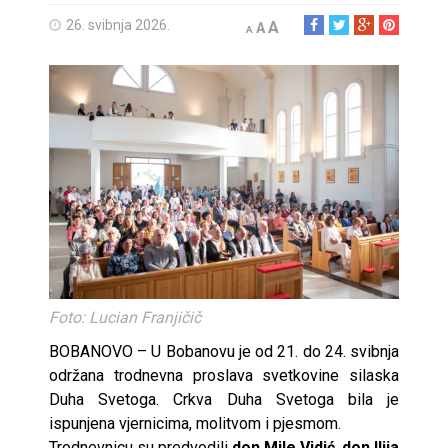
26. svibnja 2026.
A
A
A
Foto: Lucian Franjičič
BOBANOVO – U Bobanovu je od 21. do 24. svibnja
održana trodnevna proslava svetkovine silaska
Duha Svetoga. Crkva Duha Svetoga bila je
ispunjena vjernicima, molitvom i pjesmom.
Trodnevnicu su predvodili
don Mile Vidić
,
don Ilija