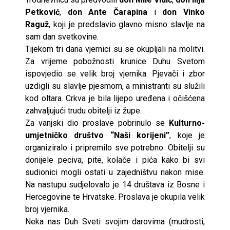
Petković
,
don Ante Čarapina
i
don Vinko
Raguž
, koji je predslavio glavno misno slavlje na
sam dan svetkovine.
Tijekom tri dana vjernici su se okupljali na molitvi.
Za vrijeme pobožnosti krunice Duhu Svetom
ispovjedio se velik broj vjernika. Pjevači i zbor
uzdigli su slavlje pjesmom, a ministranti su služili
kod oltara. Crkva je bila lijepo uređena i očišćena
zahvaljujući trudu obitelji iz župe.
Za vanjski dio proslave pobrinulo se
Kulturno-
umjetničko društvo “Naši korijeni”
, koje je
organiziralo i pripremilo sve potrebno. Obitelji su
donijele peciva, pite, kolače i pića kako bi svi
sudionici mogli ostati u zajedništvu nakon mise.
Na nastupu sudjelovalo je 14 društava iz Bosne i
Hercegovine te Hrvatske. Proslava je okupila velik
broj vjernika.
Neka nas Duh Sveti svojim darovima (mudrosti,