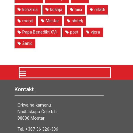
korizma
kušnja
laici
mladi
moral
Mostar
obitelj
Papa Benedikt XVI.
post
vjera
Žanić
Kontakt
Crkva na kamenu
Nadbiskupa Čule b.b.
88000 Mostar
Tel. +387 36 326-336