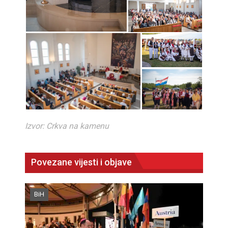
Izvor: Crkva na kamenu
Povezane vijesti i objave
BiH