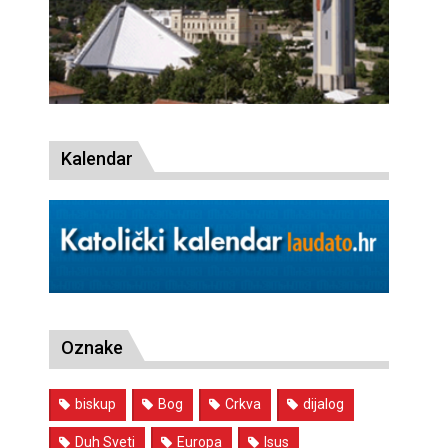
Kalendar
Oznake
biskup
Bog
Crkva
dijalog
Duh Sveti
Europa
Isus