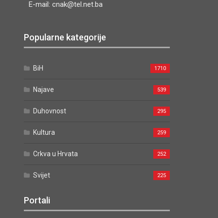
E-mail: cnak@tel.net.ba
Popularne kategorije
BiH
1710
Najave
539
Duhovnost
295
Kultura
259
Crkva u Hrvata
252
Svijet
225
Portali