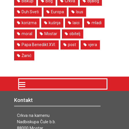
biskup
Bog
Crkva
dijalog
Duh Sveti
Europa
Isus
korizma
kušnja
laici
mladi
moral
Mostar
obitelj
Papa Benedikt XVI.
post
vjera
Žanić
Kontakt
Crkva na kamenu
Nadbiskupa Čule b.b.
88000 Mostar