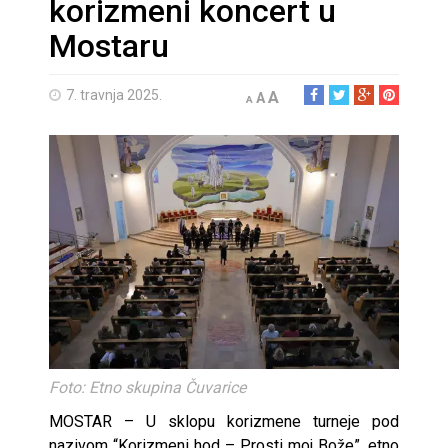
korizmeni koncert u
Mostaru
7. travnja 2025.
A
A
A
Foto: Etno skupina Čuvarice
MOSTAR – U sklopu korizmene turneje pod
nazivom “Korizmeni hod – Prosti moj Bože”, etno