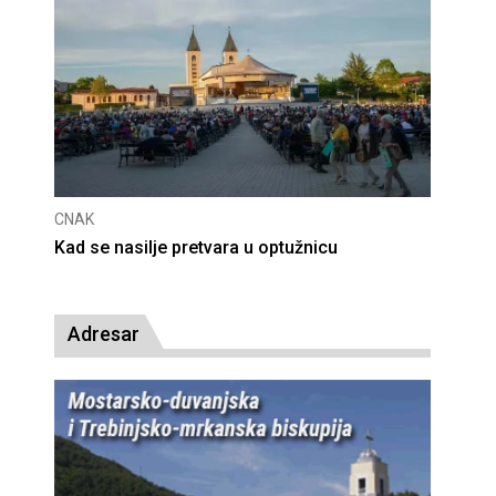
CNAK
CNAK
Kad se nasilje pretvara u optužnicu
Smrt
Adresar