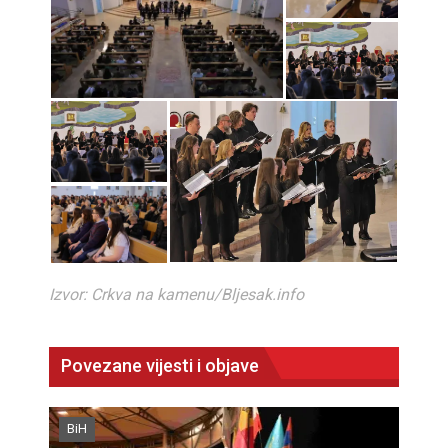
Izvor: Crkva na kamenu/Bljesak.info
Povezane vijesti i objave
BiH