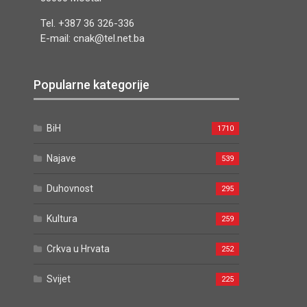
Tel. +387 36 326-336
E-mail: cnak@tel.net.ba
Popularne kategorije
BiH
1710
Najave
539
Duhovnost
295
Kultura
259
Crkva u Hrvata
252
Svijet
225