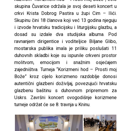
skupina Čuvarice održala je svoj deseti koncert u
crkvi Krista Dobrog Pastira u župi Cim – Ilići.
Skupinu čini 18 članova koji već 13 godina njeguju
i izvode hrvatsku tradicijsku i liturgijsku glazbu, a
dosad su izdale dva studijska albuma. Pod
ravnanjem dirigentice i voditeljice Biljane Glibo,
mostarska publika imala je priliku poslušati 11
duhovnih skladbi koje su ispunile crkveni prostor
molitvom, emocijom i snažnim osjećajem
zajedništva. Turneja “Korizmeni hod – Prosti moj
Bože” kroz cijelo korizmeno razdoblje donosi
autentični glazbeni doživljaj, povezujući hrvatsku
glazbenu baštinu s duhovnom pripremom za
Uskrs. Završni koncert ovogodišnje korizmene
turneje održat će se 8. travnja u Kninu.