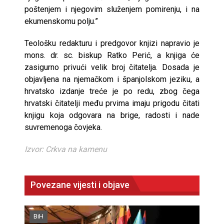
poštenjem i njegovim služenjem pomirenju, i na
ekumenskomu polju.”
Teološku redakturu i predgovor knjizi napravio je
mons. dr. sc. biskup Ratko Perić, a knjiga će
zasigurno privući velik broj čitatelja. Dosada je
objavljena na njemačkom i španjolskom jeziku, a
hrvatsko izdanje treće je po redu, zbog čega
hrvatski čitatelji među prvima imaju prigodu čitati
knjigu koja odgovara na brige, radosti i nade
suvremenoga čovjeka.
Izvor: Crkva na kamenu
Povezane vijesti i objave
BiH