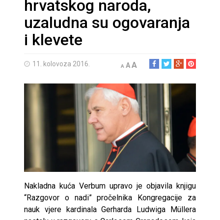
hrvatskog naroda,
uzaludna su ogovaranja
i klevete
11. kolovoza 2016.
A
A
A
Nakladna kuća Verbum upravo je objavila knjigu
“Razgovor o nadi” pročelnika Kongregacije za
nauk vjere kardinala Gerharda Ludwiga Müllera