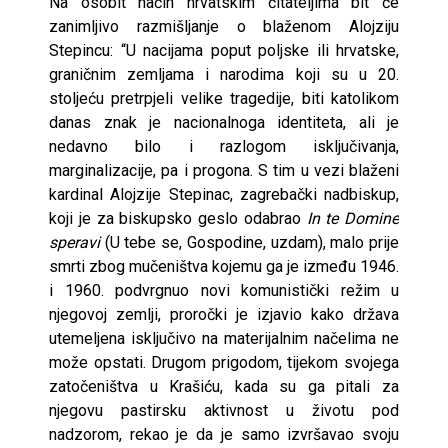
Na osobit način hrvatskim čitateljima bit će
zanimljivo razmišljanje o blaženom Alojziju
Stepincu: “U nacijama poput poljske ili hrvatske,
graničnim zemljama i narodima koji su u 20.
stoljeću pretrpjeli velike tragedije, biti katolikom
danas znak je nacionalnoga identiteta, ali je
nedavno bilo i razlogom isključivanja,
marginalizacije, pa i progona. S tim u vezi blaženi
kardinal Alojzije Stepinac, zagrebački nadbiskup,
koji je za biskupsko geslo odabrao
In te Domine
speravi
(U tebe se, Gospodine, uzdam), malo prije
smrti zbog mučeništva kojemu ga je između 1946.
i 1960. podvrgnuo novi komunistički režim u
njegovoj zemlji, proročki je izjavio kako država
utemeljena isključivo na materijalnim načelima ne
može opstati. Drugom prigodom, tijekom svojega
zatočeništva u Krašiću, kada su ga pitali za
njegovu pastirsku aktivnost u životu pod
nadzorom, rekao je da je samo izvršavao svoju