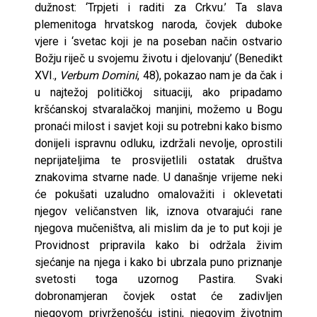
dužnost: ‘Trpjeti i raditi za Crkvu.’ Ta slava
plemenitoga hrvatskog naroda, čovjek duboke
vjere i ‘svetac koji je na poseban način ostvario
Božju riječ u svojemu životu i djelovanju’ (Benedikt
XVI.,
Verbum Domini
, 48), pokazao nam je da čak i
u najtežoj političkoj situaciji, ako pripadamo
kršćanskoj stvaralačkoj manjini, možemo u Bogu
pronaći milost i savjet koji su potrebni kako bismo
donijeli ispravnu odluku, izdržali nevolje, oprostili
neprijateljima te prosvijetlili ostatak društva
znakovima stvarne nade. U današnje vrijeme neki
će pokušati uzaludno omalovažiti i oklevetati
njegov veličanstven lik, iznova otvarajući rane
njegova mučeništva, ali mislim da je to put koji je
Providnost pripravila kako bi održala živim
sjećanje na njega i kako bi ubrzala puno priznanje
svetosti toga uzornog Pastira. Svaki
dobronamjeran čovjek ostat će zadivljen
njegovom privrženošću istini, njegovim životnim