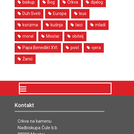
biskup
Bog
Crkva
dijalog
Duh Sveti
Europa
Isus
korizma
kušnja
laici
mladi
moral
Mostar
obitelj
Papa Benedikt XVI.
post
vjera
Žanić
Kontakt
Crkva na kamenu
Nadbiskupa Čule b.b.