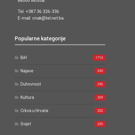
88000 Mostar
Tel. +387 36 326-336
E-mail: cnak@tel.net.ba
Popularne kategorije
BiH
1710
Najave
539
Duhovnost
295
Kultura
259
Crkva u Hrvata
252
Svijet
225