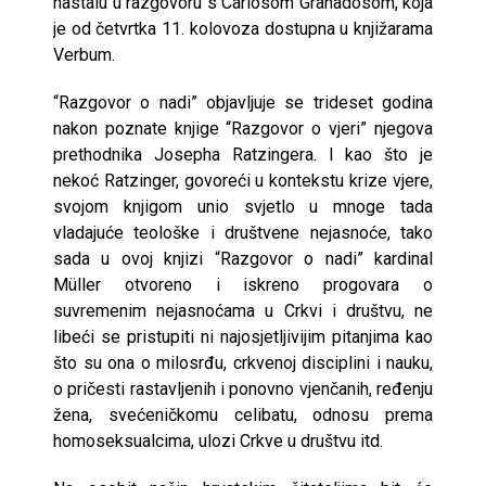
nastalu u razgovoru s Carlosom Granadosom, koja
je od četvrtka 11. kolovoza dostupna u knjižarama
Verbum.
“Razgovor o nadi” objavljuje se trideset godina
nakon poznate knjige “Razgovor o vjeri” njegova
prethodnika Josepha Ratzingera. I kao što je
nekoć Ratzinger, govoreći u kontekstu krize vjere,
svojom knjigom unio svjetlo u mnoge tada
vladajuće teološke i društvene nejasnoće, tako
sada u ovoj knjizi “Razgovor o nadi” kardinal
Müller otvoreno i iskreno progovara o
suvremenim nejasnoćama u Crkvi i društvu, ne
libeći se pristupiti ni najosjetljivijim pitanjima kao
što su ona o milosrđu, crkvenoj disciplini i nauku,
o pričesti rastavljenih i ponovno vjenčanih, ređenju
žena, svećeničkomu celibatu, odnosu prema
homoseksualcima, ulozi Crkve u društvu itd.