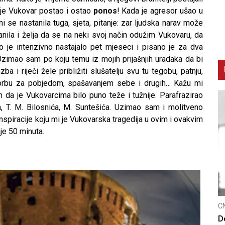
 je Vukovar postao i ostao
ponos
! Kada je agresor ušao u
i se nastanila tuga, sjeta, pitanje: zar ljudska narav može
tanila i želja da se na neki svoj način odužim Vukovaru, da
lo je intenzivno nastajalo pet mjeseci i pisano je za dva
. Uzimao sam po koju temu iz mojih prijašnjih uradaka da bi
zba i riječi žele približiti slušatelju svu tu tegobu, patnju,
borbu za pobjedom, spašavanjem sebe i drugih… Kažu mi
m da je Vukovarcima bilo puno teže i tužnije. Parafrazirao
a, T. M. Bilosnića, M. Suntešića. Uzimao sam i molitveno
inspiracije koju mi je Vukovarska tragedija u ovim i ovakvim
aje 50 minuta.
C
K