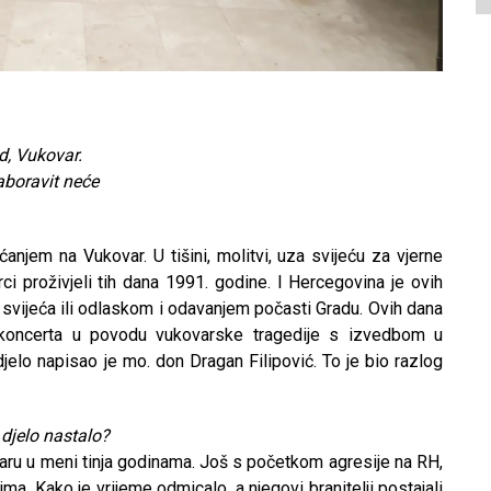
ad, Vukovar.
zaboravit neće
anjem na Vukovar. U tišini, molitvi, uza svijeću za vjerne
i proživjeli tih dana 1991. godine. I Hercegovina je ovih
svijeća ili odlaskom i odavanjem počasti Gradu. Ovih dana
 koncerta u povodu vukovarske tragedije s izvedbom u
elo napisao je mo. don Dragan Filipović. To je bio razlog
 djelo nastalo?
ru u meni tinja godinama. Još s početkom agresije na RH,
ma. Kako je vrijeme odmicalo, a njegovi branitelji postajali