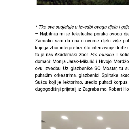
* Tko sve sudjeluje u izvedbi ovoga djela i gdj
– Najbitnija mi je tekstualna poruka ovoga d
Zamislio sam da ona u ovome djelu više put
kojega zbor interpretira, što intenzivnije dođe
to je naš Akademski zbor
Pro musica
. I sol
domaći: Monija Jarak-Mikulić i Hrvoje Merdžo
ovu izvedbu. Uz glazbenike SO Mostar, tu su 
puhaćim orkestrima, glazbenici Splitske aka
Sušcu koji je lektorirao, uredio puhaći korpu
dugogodišnji prijatelj iz Zagreba mo. Robert H