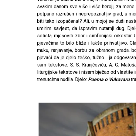
svakim danom sve više i više heroji, za mene
potpuno razrušen i neprepoznatljiv grad, u men
biti tako izopačena!? Ali, u mojoj se duši nas
umirim savjest, da ispravim nutarnji dug. Dje
solista, mješoviti zbor i simfonijski orkestar
pjevačima to bilo bliže i lakše prihvatljivo. Gla
muku, ranjavanje, borbu za obranom grada, 
pjevači da je djelo teško, tužno… ja odgovara
sam tekstove: S. S. Kranjčevića, A. G. Matoš
liturgijske tekstove i nisam bježao od vlastite 
trenutcima nudila. Djelo:
Poema o Vukovaru
tr