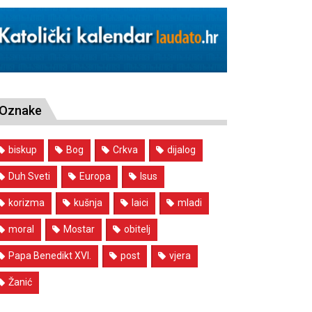
Oznake
biskup
Bog
Crkva
dijalog
Duh Sveti
Europa
Isus
korizma
kušnja
laici
mladi
moral
Mostar
obitelj
Papa Benedikt XVI.
post
vjera
Žanić