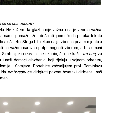
e će se ona održati?
jela. Ne kažem da glazba nije važna, ona je veoma važna.
a samo pomaže, želi dočarati, pomoći da poruka teksta
 do slušatelja. Stoga bih rekao da je zbor na prvom mjestu a
isti su važni i naravno potpomognuti zborom, a to su naši
. Simfonijski orkestar se okupio, što se kaže,
ad hoc
, za
i naši domaći glazbenici koji djeluju u vojnom orkestru,
demije i Sarajeva. Posebice zahvaljujem prof. Tomislavu
s. Na
praizvedbi
će dirigirati poznat hrvatski dirigent i naš
omen.