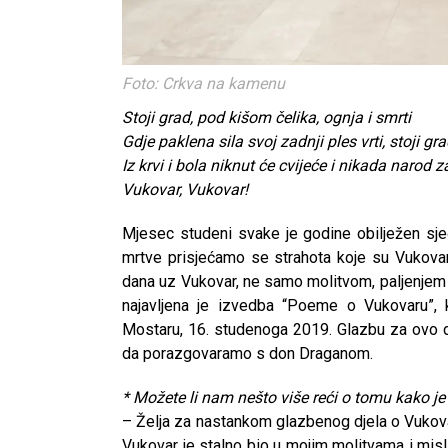
Foto: Crkva na kamenu
Stoji grad, pod kišom čelika, ognja i smrti
Gdje paklena sila svoj zadnji ples vrti, stoji gr
Iz krvi i bola niknut će cvijeće i nikada narod 
Vukovar, Vukovar!
Mjesec studeni svake je godine obilježen sjeć
mrtve prisjećamo se strahota koje su Vukovarc
dana uz Vukovar, ne samo molitvom, paljenjem 
najavljena je izvedba “Poeme o Vukovaru”,
Mostaru, 16. studenoga 2019. Glazbu za ovo dj
da porazgovaramo s don Draganom.
* Možete li nam nešto više reći o tomu kako je
– Želja za nastankom glazbenog djela o Vukova
Vukovar je stalno bio u mojim molitvama i misli