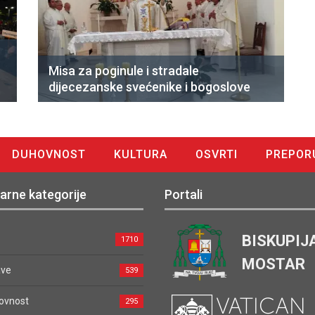
Misa za poginule i stradale
dijecezanske svećenike i bogoslove
DUHOVNOST
KULTURA
OSVRTI
PREPOR
arne kategorije
Portali
BISKUPIJ
1710
MOSTAR
ave
539
ovnost
295