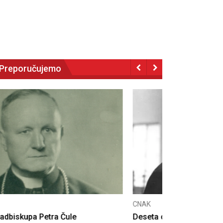
Preporučujemo
NAK
eseta obljetnica poništenja komunističke