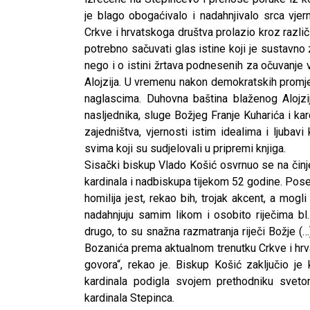
je blago obogaćivalo i nadahnjivalo srca vjer
Crkve i hrvatskoga društva prolazio kroz različ
potrebno sačuvati glas istine koji je sustavno
nego i o istini žrtava podnesenih za očuvanje 
Alojzija. U vremenu nakon demokratskih promj
naglascima. Duhovna baština blaženog Alojzij
nasljednika, sluge Božjeg Franje Kuharića i kar
zajedništva, vjernosti istim idealima i ljubav
svima koji su sudjelovali u pripremi knjiga.
Sisački biskup Vlado Košić osvrnuo se na činje
kardinala i nadbiskupa tijekom 52 godine. Pose
homilija jest, rekao bih, trojak akcent, a mogl
nadahnjuju samim likom i osobito riječima bl.
drugo, to su snažna razmatranja riječi Božje (…) 
Bozanića prema aktualnom trenutku Crkve i hrva
govora“, rekao je. Biskup Košić zaključio j
kardinala podigla svojem prethodniku sveto
CNAK
kardinala Stepinca.
Kad se nasilje pretvara u optužnicu