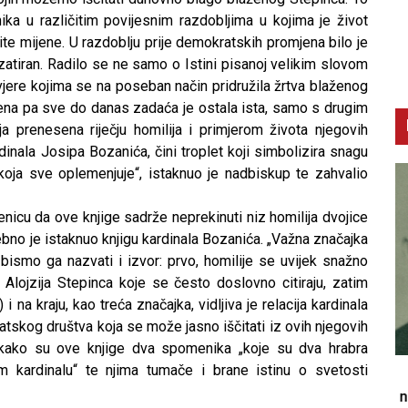
nika u različitim povijesnim razdobljima u kojima je život
ite mijene. U razdoblju prije demokratskih promjena bilo je
 zatiran. Radilo se ne samo o Istini pisanoj velikim slovom
vjere kojima se na poseban način pridružila žrtva blaženog
ena pa sve do danas zadaća je ostala ista, samo s drugim
a prenesena riječju homilija i primjerom života njegovih
dinala Josipa Bozanića, čini troplet koji simbolizira snagu
i koja sve oplemenjuje“, istaknuo je nadbiskup te zahvalio
nicu da ove knjige sadrže neprekinuti niz homilija dvojice
bno je istaknuo knjigu kardinala Bozanića. „Važna značajka
i bismo ga nazvati i izvor: prvo, homilije se uvijek snažno
 Alojzija Stepinca koje se često doslovno citiraju, zatim
i na kraju, kao treća značajka, vidljiva je relacija kardinala
tskog društva koja se može jasno iščitati iz ovih njegovih
e kako su ove knjige dva spomenika „koje su dva hrabra
m kardinalu“ te njima tumače i brane istinu o svetosti
CNAK
C
Smrtovdan nadbiskupa Petra Čule
D