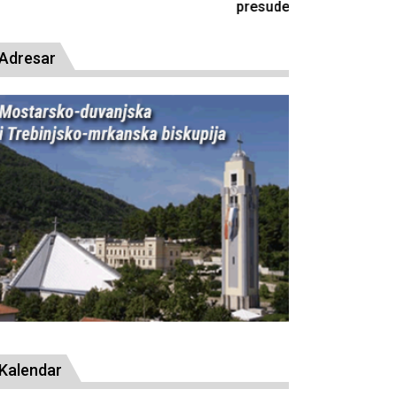
resude bl. Alojziju Stepincu
Adresar
Kalendar