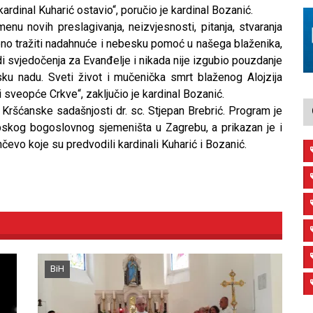
ardinal Kuharić ostavio“, poručio je kardinal Bozanić.
enu novih preslagivanja, neizvjesnosti, pitanja, stvaranja
rebno tražiti nadahnuće i nebesku pomoć u našega blaženika,
radi svjedočenja za Evanđelje i nikada nije izgubio pouzdanje
sku nadu. Sveti život i mučenička smrt blaženog Alojzija
i sveopće Crkve“, zaključio je kardinal Bozanić.
or Kršćanske sadašnjosti dr. sc. Stjepan Brebrić. Program je
skog bogoslovnog sjemeništa u Zagrebu, a prikazan je i
čevo koje su predvodili kardinali Kuharić i Bozanić.
BiH