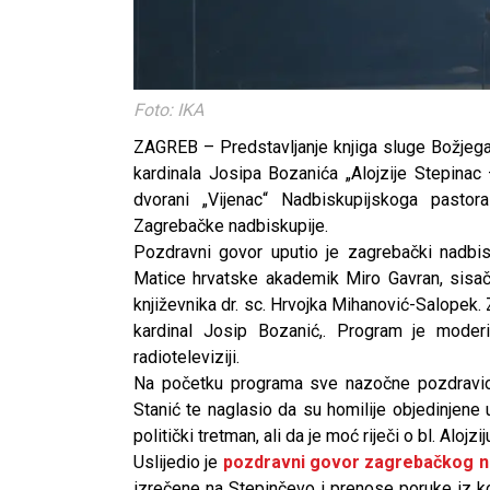
Foto: IKA
ZAGREB – Predstavljanje knjiga sluge Božjega 
kardinala Josipa Bozanića „Alojzije Stepinac 
dvorani „Vijenac“ Nadbiskupijskoga pastora
Zagrebačke nadbiskupije.
Pozdravni govor uputio je zagrebački nadbis
Matice hrvatske akademik Miro Gavran, sisač
književnika dr. sc. Hrvojka Mihanović-Salopek.
kardinal Josip Bozanić,. Program je moderi
radioteleviziji.
Na početku programa sve nazočne pozdravio je
Stanić te naglasio da su homilije objedinjene
politički tretman, ali da je moć riječi o bl. Alojzi
Uslijedio je
pozdravni govor zagrebačkog n
izrečene na Stepinčevo i prenose poruke iz k