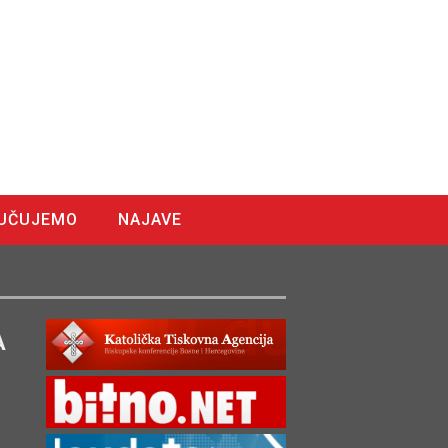
UČUJEMO
NAJAVE
A