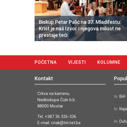
Biskup Petar Palić na 37. Mladifestu:
Krist je naš Izvor i njegova milost ne
prestaje teći
POČETNA
VIJESTI
KOLUMNE
DIGITALNO IZDANJE
Kontakt
Popul
Crkva na kamenu
BiH
Nadbiskupa Čule b.b.
88000 Mostar
Naj
Tel. +387 36 326-336
Duh
E-mail: cnak@tel.net.ba