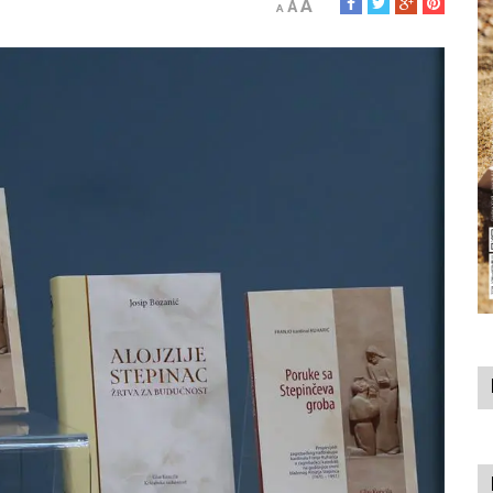
A
A
A