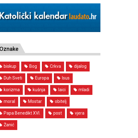
Oznake
biskup
Bog
Crkva
dijalog
Duh Sveti
Europa
Isus
korizma
kušnja
laici
mladi
moral
Mostar
obitelj
Papa Benedikt XVI.
post
vjera
Žanić