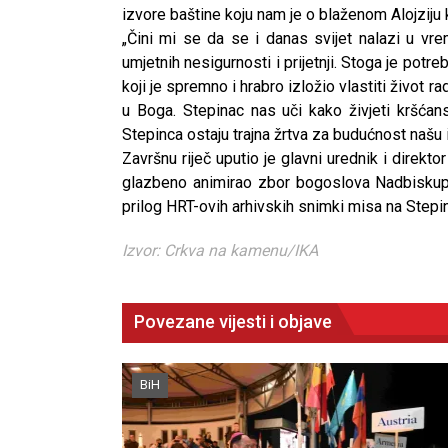
izvore baštine koju nam je o blaženom Alojziju k
„Čini mi se da se i danas svijet nalazi u vrem
umjetnih nesigurnosti i prijetnji. Stoga je pot
koji je spremno i hrabro izložio vlastiti život 
u Boga. Stepinac nas uči kako živjeti kršćan
Stepinca ostaju trajna žrtva za budućnost našu 
Završnu riječ uputio je glavni urednik i direkt
glazbeno animirao zbor bogoslova Nadbiskup
prilog HRT-ovih arhivskih snimki misa na Stepin
Izvor: Crkva na kamenu/IKA
Povezane vijesti i objave
BiH