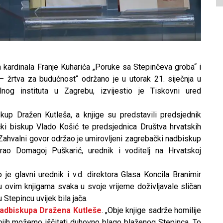
kardinala Franje Kuharića „Poruke sa Stepinčeva groba“ i
– žrtva za budućnost“ održano je u utorak 21. siječnja u
lnog instituta u Zagrebu, izvijestio je Tiskovni ured
kup Dražen Kutleša, a knjige su predstavili predsjednik
ki biskup Vlado Košić te predsjednica Društva hrvatskih
 Zahvalni govor održao je umirovljeni zagrebački nadbiskup
rao Domagoj Puškarić, urednik i voditelj na Hrvatskoj
 glavni urednik i v.d. direktora Glasa Koncila Branimir
 u ovim knjigama svaka u svoje vrijeme doživljavale sličan
ju Stepincu uvijek bila jača.
adbiskupa Dražena Kutleše
. „Obje knjige sadrže homilije
ojih možemo iščitati duhovno blago blaženog Stepinca. To