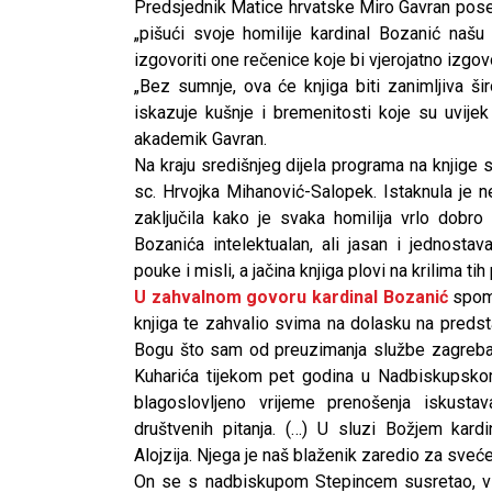
Predsjednik Matice hrvatske Miro Gavran poseb
„pišući svoje homilije kardinal Bozanić naš
izgovoriti one rečenice koje bi vjerojatno izgo
„Bez sumnje, ova će knjiga biti zanimljiva ši
iskazuje kušnje i bremenitosti koje su uvijek
akademik Gavran.
Na kraju središnjeg dijela programa na knjige s
sc. Hrvojka Mihanović-Salopek. Istaknula je ne
zaključila kako je svaka homilija vrlo dobro 
Bozanića intelektualan, ali jasan i jednost
pouke i misli, a jačina knjiga plovi na krilima ti
U zahvalnom govoru kardinal Bozanić
spome
knjiga te zahvalio svima na dolasku na predsta
Bogu što sam od preuzimanja službe zagreba
Kuharića tijekom pet godina u Nadbiskupskom 
blagoslovljeno vrijeme prenošenja iskusta
društvenih pitanja. (…) U sluzi Božjem ka
Alojzija. Njega je naš blaženik zaredio za sveće
On se s nadbiskupom Stepincem susretao, viđ