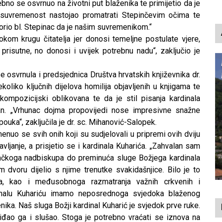
no se osvrnuo na životni put blaženika te primijetio da je
p
u suvremenost nastojao promatrati Stepinčevim očima te
vorio bl. Stepinac da je našim suvremenikom.“
rokom krugu čitatelja jer donosi temeljne postulate vjere,
 prisutne, no donosi i uvijek potrebnu nadu“, zaključio je
e osvrnula i predsjednica Društva hrvatskih književnika dr.
koliko ključnih dijelova homilija objavljenih u knjigama te
kompozicijski oblikovana te da je stil pisanja kardinala
avan. „Vrhunac dojma propovijedi nose impresivne snažne
h pouka“, zaključila je dr. sc. Mihanović-Salopek.
nuo se svih onih koji su sudjelovali u pripremi ovih dviju
vljanje, a prisjetio se i kardinala Kuharića. „Zahvalan sam
čkoga nadbiskupa do preminuća sluge Božjega kardinala
dvoru dijelio s njime trenutke svakidašnjice. Bilo je to
va, kao i međusobnoga razmatranja važnih crkvenih i
rdinalu Kuhariću imamo neposrednoga svjedoka blaženog
nika. Naš sluga Božji kardinal Kuharić je svjedok prve ruke.
ao ga i slušao. Stoga je potrebno vraćati se iznova na