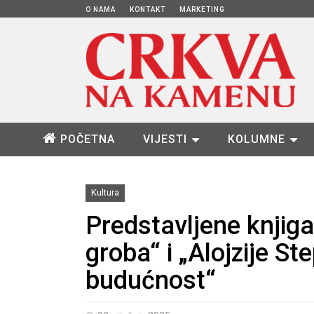
O NAMA
KONTAKT
MARKETING
POČETNA
VIJESTI
KOLUMNE
Kultura
Predstavljene knjig
groba“ i „Alojzije St
budućnost“