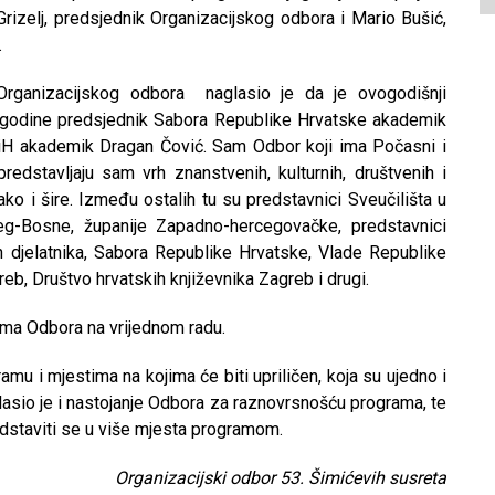
Grizelj, predsjednik Organizacijskog odbora i Mario Bušić,
.
a Organizacijskog odbora naglasio je da je ovogodišnji
le godine predsjednik Sabora Republike Hrvatske akademik
 BiH akademik Dragan Čović. Sam Odbor koji ima Počasni i
predstavljaju sam vrh znanstvenih, kulturnih, društvenih i
tako i šire. Između ostalih tu su predstavnici Sveučilišta u
ceg-Bosne, županije Zapadno-hercegovačke, predstavnici
h djelatnika, Sabora Republike Hrvatske, Vlade Republike
b, Društvo hrvatskih književnika Zagreb i drugi.
ima Odbora na vrijednom radu.
mu i mjestima na kojima će biti upriličen, koja su ujedno i
lasio je i nastojanje Odbora za raznovrsnošću programa, te
dstaviti se u više mjesta programom.
Organizacijski odbor 53. Šimićevih susreta