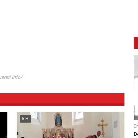
sreti.info/
BiH
C
K