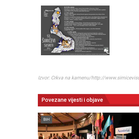
Izvor: Crkva na kamenu/http://www.simicevisu
Povezane vijesti i objave
BiH