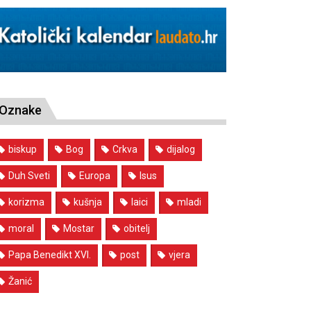
Oznake
biskup
Bog
Crkva
dijalog
Duh Sveti
Europa
Isus
korizma
kušnja
laici
mladi
moral
Mostar
obitelj
Papa Benedikt XVI.
post
vjera
Žanić