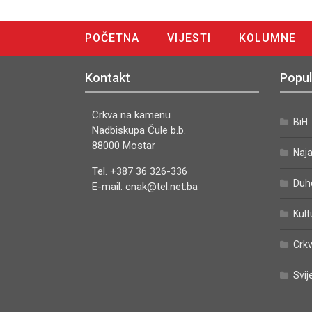
POČETNA
VIJESTI
KOLUMNE
DIGITALNO IZDANJE
Kontakt
Popul
Crkva na kamenu
BiH
Nadbiskupa Čule b.b.
88000 Mostar
Naj
Tel. +387 36 326-336
Duh
E-mail: cnak@tel.net.ba
Kult
Crkv
Svij