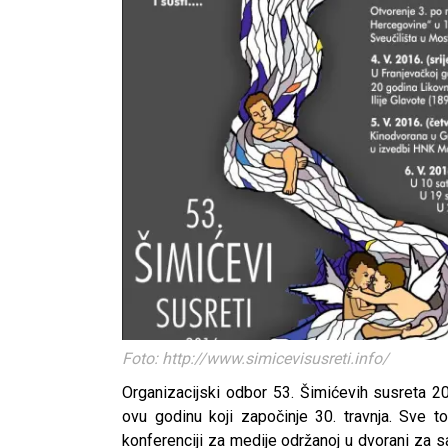
Foto: http://www.simicevisusreti.info/
Organizacijski odbor 53. Šimićevih susreta 20
ovu godinu koji započinje 30. travnja. Sve to
konferenciji za medije održanoj u dvorani za 