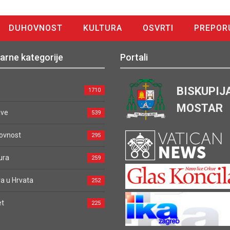
DUHOVNOST
KULTURA
OSVRTI
PREPOR
arne kategorije
Portali
BISKUPIJ
1710
MOSTAR
ave
539
ovnost
295
ura
259
a u Hrvata
252
et
225