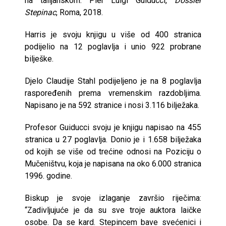
na talijanskom: Pier Luigi Guiducci,
Dossier
Stepinac
, Roma, 2018.
Harris je svoju knjigu u više od 400 stranica
podijelio na 12 poglavlja i unio 922 probrane
bilješke.
Djelo Claudije Stahl podijeljeno je na 8 poglavlja
raspoređenih prema vremenskim razdobljima.
Napisano je na 592 stranice i nosi 3.116 bilježaka.
Profesor Guiducci svoju je knjigu napisao na 455
stranica u 27 poglavlja. Donio je i 1.658 bilježaka
od kojih se više od trećine odnosi na Poziciju o
Mučeništvu, koja je napisana na oko 6.000 stranica
1996. godine.
Biskup je svoje izlaganje završio riječima:
“Zadivljujuće je da su sve troje auktora laičke
osobe. Da se kard. Stepincem bave svećenici i