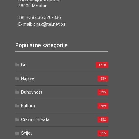
88000 Mostar
Tel. +387 36 326-336
E-mail: cnak@tel.net.ba
Popularne kategorije
BiH
1710
Najave
539
Duhovnost
295
Kultura
259
Crkva u Hrvata
252
Svijet
225