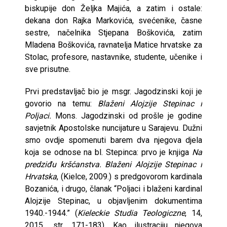
biskupije don Željka Majića, a zatim i ostale:
dekana don Rajka Markovića, svećenike, časne
sestre, načelnika Stjepana Boškovića, zatim
Mladena Boškovića, ravnatelja Matice hrvatske za
Stolac, profesore, nastavnike, studente, učenike i
sve prisutne.
Prvi predstavljač bio je msgr. Jagodzinski koji je
govorio na temu:
Blaženi Alojzije Stepinac i
Poljaci.
Mons. Jagodzinski od prošle je godine
savjetnik Apostolske nuncijature u Sarajevu. Dužni
smo ovdje spomenuti barem dva njegova djela
koja se odnose na bl. Stepinca: prvo je knjiga
Na
predziđu kršćanstva. Blaženi Alojzije Stepinac i
Hrvatska
, (Kielce, 2009.) s predgovorom kardinala
Bozanića, i drugo, članak “Poljaci i blaženi kardinal
Alojzije Stepinac, u objavljenim dokumentima
1940.-1944.” (
Kieleckie Studia Teologiczne
, 14,
2015., str. 171-183). Kao ilustraciju njegova