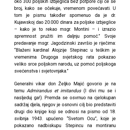
oko 300 poljskih izbjeglica bez potpore čiji će se
broj, kako se očekuje, vremenom povećavati. U
tom je pismu također spomenuo da je dr.
Kujawskoj dao 20.000 dinara za poljske izbjeglice
– kako je to rekao msgr. Montini – i izrazio
spremnost pružiti im daljnju pomoć.” Svoje
predavanje msgr. Jagodzinski završio je riječima:
“Blaženi kardinal Alojzije Stepinac u teškim je
vremenima Drugoga svjetskog rata pokazao
veliko srce poljskom narodu, uz pomoć poljskoga
svećenstva i svjetovnjaka.”
Generalni vikar don Željko Majić govorio je na
temu
Admirandus et imitandus
(I divi mu se i
nasljeduj ga!). Premda se osvrnuo na cjelokupan
sadržaj djela, njegov je osnovni cilj bio predstaviti
drugi dio knjige koji se odnosi na pismo od 18.
svibnja 1943. upućeno “Svetom Ocu”, koje je
pokazano nadbiskupu Stepincu na montiranu