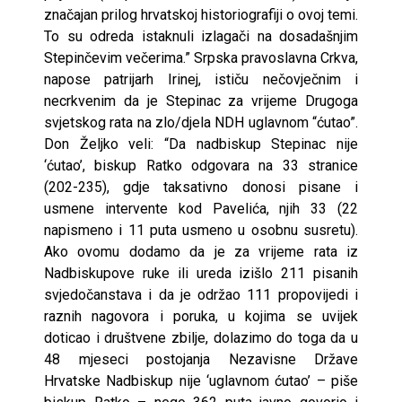
značajan prilog hrvatskoj historiografiji o ovoj temi.
To su odreda istaknuli izlagači na dosadašnjim
Stepinčevim večerima.” Srpska pravoslavna Crkva,
napose patrijarh Irinej, ističu nečovječnim i
necrkvenim da je Stepinac za vrijeme Drugoga
svjetskog rata na zlo/djela NDH uglavnom “ćutao”.
Don Željko veli: “Da nadbiskup Stepinac nije
‘ćutao’, biskup Ratko odgovara na 33 stranice
(202-235), gdje taksativno donosi pisane i
usmene intervente kod Pavelića, njih 33 (22
napismeno i 11 puta usmeno u osobnu susretu).
Ako ovomu dodamo da je za vrijeme rata iz
Nadbiskupove ruke ili ureda izišlo 211 pisanih
svjedočanstava i da je održao 111 propovijedi i
raznih nagovora i poruka, u kojima se uvijek
doticao i društvene zbilje, dolazimo do toga da u
48 mjeseci postojanja Nezavisne Države
Hrvatske Nadbiskup nije ‘uglavnom ćutao’ – piše