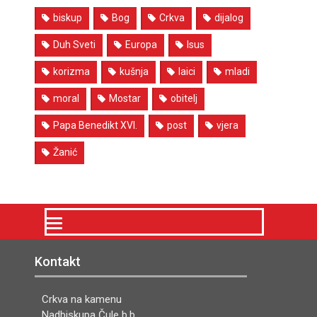
biskup
Bog
Crkva
dijalog
Duh Sveti
Europa
Isus
korizma
kušnja
laici
mladi
moral
Mostar
obitelj
Papa Benedikt XVI.
post
vjera
Žanić
Kontakt
Crkva na kamenu
Nadbiskupa Čule b.b.