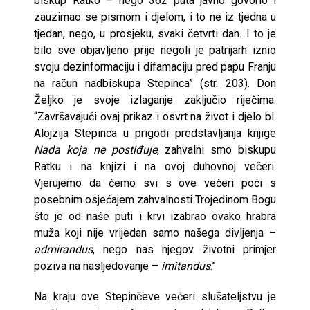
biskup Ratko – nego 362 puta javno govorio i
zauzimao se pismom i djelom, i to ne iz tjedna u
tjedan, nego, u prosjeku, svaki četvrti dan. I to je
bilo sve objavljeno prije negoli je patrijarh iznio
svoju dezinformaciju i difamaciju pred papu Franju
na račun nadbiskupa Stepinca” (str. 203). Don
Željko je svoje izlaganje zaključio riječima:
“Završavajući ovaj prikaz i osvrt na život i djelo bl.
Alojzija Stepinca u prigodi predstavljanja knjige
Nada koja ne postiđuje
, zahvalni smo biskupu
Ratku i na knjizi i na ovoj duhovnoj večeri.
Vjerujemo da ćemo svi s ove večeri poći s
posebnim osjećajem zahvalnosti Trojedinom Bogu
što je od naše puti i krvi izabrao ovako hrabra
muža koji nije vrijedan samo našega divljenja –
admirandus
, nego nas njegov životni primjer
poziva na nasljedovanje –
imitandus
.”
Na kraju ove Stepinčeve večeri slušateljstvu je