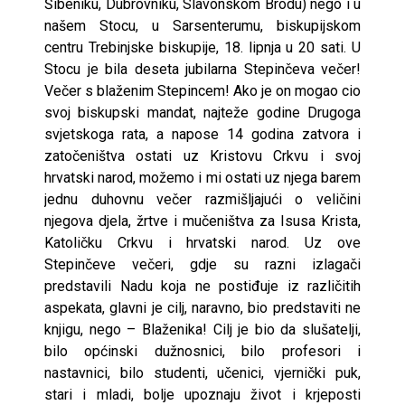
Šibeniku, Dubrovniku, Slavonskom Brodu) nego i u
našem Stocu, u Sarsenterumu, biskupijskom
centru Trebinjske biskupije, 18. lipnja u 20 sati. U
Stocu je bila deseta jubilarna Stepinčeva večer!
Večer s blaženim Stepincem! Ako je on mogao cio
svoj biskupski mandat, najteže godine Drugoga
svjetskoga rata, a napose 14 godina zatvora i
zatočeništva ostati uz Kristovu Crkvu i svoj
hrvatski narod, možemo i mi ostati uz njega barem
jednu duhovnu večer razmišljajući o veličini
njegova djela, žrtve i mučeništva za Isusa Krista,
Katoličku Crkvu i hrvatski narod. Uz ove
Stepinčeve večeri, gdje su razni izlagači
predstavili Nadu koja ne postiđuje iz različitih
aspekata, glavni je cilj, naravno, bio predstaviti ne
knjigu, nego – Blaženika! Cilj je bio da slušatelji,
bilo općinski dužnosnici, bilo profesori i
nastavnici, bilo studenti, učenici, vjernički puk,
stari i mladi, bolje upoznaju život i krjeposti