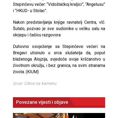
Stepinčevu večer: “Vidoštačkoj kraljici”, “Angelusu”
i “HKUD- u Stolac”.
Nakon predstavljanja knjige ravnatelj Centra, vlč.
Šutalo, pozvao je sve sudionike u veliku salu na
okrjepu i čašicu razgovora.
Duhovno osvježenje sa Stepinčeve večeri na
Bregavi utisnulo u srca slušatelja da, poput
blaženoga Alojzija, svjedoče svoje kršćanstvo u
životnom okružju, i bez granica, na svim stranama
života. (KIUM)
Izvor: Crkva na kamenu
Povezane vijesti i objave