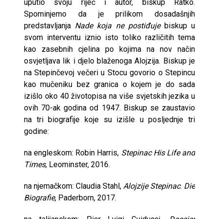
uputio svoju riječ i autor, biskup Ratko.
Spominjemo da je prilikom dosadašnjih
predstavljanja
Nade koja ne postiđuje
biskup u
svom interventu iznio isto toliko različitih tema
kao zasebnih cjelina po kojima na nov način
osvjetljava lik i djelo blaženoga Alojzija. Biskup je
na Stepinčevoj večeri u Stocu govorio o Stepincu
kao mučeniku bez granica o kojem je do sada
izišlo oko 40 životopisa na više svjetskih jezika u
ovih 70-ak godina od 1947. Biskup se zaustavio
na tri biografije koje su izišle u posljednje tri
godine:
na engleskom: Robin Harris,
Stepinac His Life and
Times
, Leominster, 2016.
na njemačkom: Claudia Stahl,
Alojzije Stepinac
.
Die
Biografie
, Paderborn, 2017.