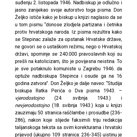
suđenju 2. listopada 1946. Nadbiskup je odlučno i
jasno zanijekao svoje autorstvo toga pisma. Don
Željko ističe kako je biskup u knjizi naglasio da se
u tom pismu “donose zlodjela partizana i četnika
protiv hrvatskoga naroda. Iz pisma rezultira kako
se Stepinac zalaže za opstanak Hrvatske države,
ne govori se o ustaškom režimu, nego o Hrvatskoj
državi, spominje se 240.000 pravoslavnih koji su
prešli na katolicizam, što je povijesna neistina. To
je sve potaknulo komuniste u Zagrebu 1946. da
optuže nadbiskupa Stepinca i osude ga na 16
godina zatvora”. Don Željko je dalje naveo: “Studija
biskupa Ratka Perića o Dva pisma 1943. –
vjerodostojno
(24. svibnja 1943.) i
nevjerodostojno
(18. svibnja 1943.) koja u knjizi
zauzimaju 50 stranica raščlambe i prosudbe (236-
286), nakon koje slijede faksimili triju redakcija
talijanskoga teksta sa svim korekturama i hrvatski
prijevod (ukupno 109 stranica: 236-345) uistinu je