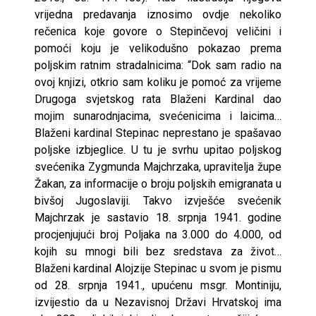
vrijedna predavanja iznosimo ovdje nekoliko
rečenica koje govore o Stepinčevoj veličini i
pomoći koju je velikodušno pokazao prema
poljskim ratnim stradalnicima: “Dok sam radio na
ovoj knjizi, otkrio sam koliku je pomoć za vrijeme
Drugoga svjetskog rata Blaženi Kardinal dao
mojim sunarodnjacima, svećenicima i laicima…
Blaženi kardinal Stepinac neprestano je spašavao
poljske izbjeglice. U tu je svrhu upitao poljskog
svećenika Zygmunda Majchrzaka, upravitelja župe
Žakan, za informacije o broju poljskih emigranata u
bivšoj Jugoslaviji. Takvo izvješće svećenik
Majchrzak je sastavio 18. srpnja 1941. godine
procjenjujući broj Poljaka na 3.000 do 4.000, od
kojih su mnogi bili bez sredstava za život…
Blaženi kardinal Alojzije Stepinac u svom je pismu
od 28. srpnja 1941., upućenu msgr. Montiniju,
izvijestio da u Nezavisnoj Državi Hrvatskoj ima