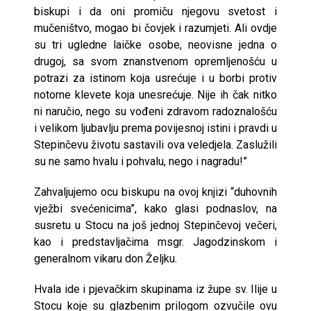
biskupi i da oni promiču njegovu svetost i
mučeništvo, mogao bi čovjek i razumjeti. Ali ovdje
su tri ugledne laičke osobe, neovisne jedna o
drugoj, sa svom znanstvenom opremljenošću u
potrazi za istinom koja usrećuje i u borbi protiv
notorne klevete koja unesrećuje. Nije ih čak nitko
ni naručio, nego su vođeni zdravom radoznalošću
i velikom ljubavlju prema povijesnoj istini i pravdi u
Stepinčevu životu sastavili ova veledjela. Zaslužili
su ne samo hvalu i pohvalu, nego i nagradu!”
Zahvaljujemo ocu biskupu na ovoj knjizi “duhovnih
vježbi svećenicima”, kako glasi podnaslov, na
susretu u Stocu na još jednoj Stepinčevoj večeri,
kao i predstavljačima msgr. Jagodzinskom i
generalnom vikaru don Željku.
Hvala ide i pjevačkim skupinama iz župe sv. Ilije u
Stocu koje su glazbenim prilogom ozvučile ovu