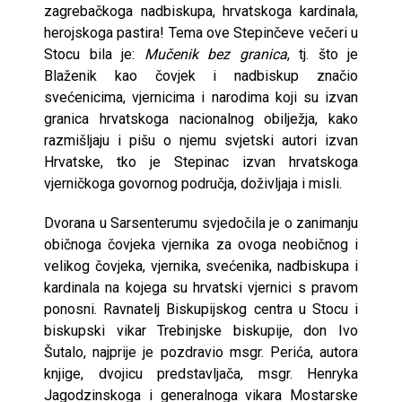
zagrebačkoga nadbiskupa, hrvatskoga kardinala,
herojskoga pastira! Tema ove Stepinčeve večeri u
Stocu bila je:
Mučenik bez granica
, tj. što je
Blaženik kao čovjek i nadbiskup značio
svećenicima, vjernicima i narodima koji su izvan
granica hrvatskoga nacionalnog obilježja, kako
razmišljaju i pišu o njemu svjetski autori izvan
Hrvatske, tko je Stepinac izvan hrvatskoga
vjerničkoga govornog područja, doživljaja i misli.
Dvorana u Sarsenterumu svjedočila je o zanimanju
običnoga čovjeka vjernika za ovoga neobičnog i
velikog čovjeka, vjernika, svećenika, nadbiskupa i
kardinala na kojega su hrvatski vjernici s pravom
ponosni. Ravnatelj Biskupijskog centra u Stocu i
biskupski vikar Trebinjske biskupije, don Ivo
Šutalo, najprije je pozdravio msgr. Perića, autora
knjige, dvojicu predstavljača, msgr. Henryka
Jagodzinskoga i generalnoga vikara Mostarske