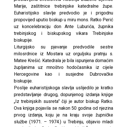
Marije, zaštitnice trebinjske katedralne župe.
Euharistijsko slavlje predvodio je i prigodnu
propovijed uputio biskup u miru mons. Ratko Perić
uz koncelebraciju don Ante Luburića, župnika
trebinjskog i biskupskog vikara Trebinjske
biskupije.
Liturgijsko su pjevanje predvodile sestre
milosrdnice iz Mostara uz orguljsku pratnju s.
Matee Krešić. Katedrala je bila ispunjena domaćim
župljanima uz mnoštvo hodočasnika iz cijele
Hercegovine kao i susjedne Dubrovačke
biskupije.
Poslije euharistijskoga slavlja uslijedilo je kratko
predstavljanje drugog, dopunjenog izdanja knjige
„Iz trebinjskih susreta” čiji je autor biskup Ratko.
Ova knjiga pojavila se nakon 50 godina od njezina
prvog izdanja, koju je na kraju svoje župničke
službe (1971. – 1974.) u Trebinju, objavio mladi