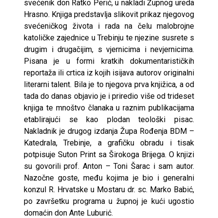
svećenik don Ratko Perić, u nakladi Župnog ureda
Hrasno. Knjiga predstavlja slikovit prikaz njegovog
svećeničkog života i rada na čelu malobrojne
katoličke zajednice u Trebinju te njezine susrete s
drugim i drugačijim, s vjernicima i nevjernicima.
Pisana je u formi kratkih dokumentarističkih
reportaža ili crtica iz kojih isijava autorov originalni
literarni talent. Bila je to njegova prva knjižica, a od
tada do danas objavio je i priredio više od trideset
knjiga te mnoštvo članaka u raznim publikacijama
etablirajući se kao plodan teološki pisac.
Nakladnik je drugog izdanja Župa Rođenja BDM –
Katedrala, Trebinje, a grafičku obradu i tisak
potpisuje Suton Print sa Širokoga Brijega. O knjizi
su govorili prof. Anton – Toni Šarac i sam autor.
Nazočne goste, među kojima je bio i generalni
konzul R. Hrvatske u Mostaru dr. sc. Marko Babić,
po završetku programa u župnoj je kući ugostio
domaćin don Ante Luburić.