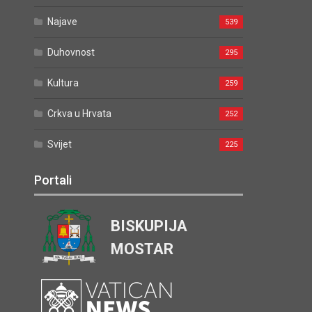
Najave
539
Duhovnost
295
Kultura
259
Crkva u Hrvata
252
Svijet
225
Portali
BISKUPIJA
MOSTAR