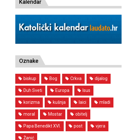
Kalendar
Oznake
biskup
Bog
Crkva
dijalog
Duh Sveti
Europa
Isus
korizma
kušnja
laici
mladi
moral
Mostar
obitelj
Papa Benedikt XVI.
post
vjera
Žanić