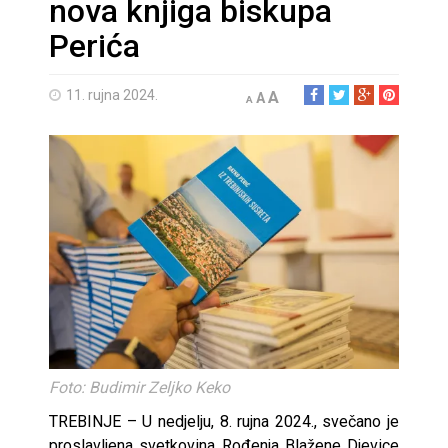
nova knjiga biskupa
Perića
11. rujna 2024.
A
A
A
Foto: Budimir Zeljko Keko
TREBINJE – U nedjelju, 8. rujna 2024., svečano je
proslavljena svetkovina Rođenja Blažene Djevice