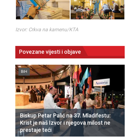
Izvor: Crkva na kamenu/KTA
Povezane vijesti i objave
BiH
Biskup Petar Palić na 37. Mladifestu:
Krist je naš Izvor i njegova milost ne
prestaje teći