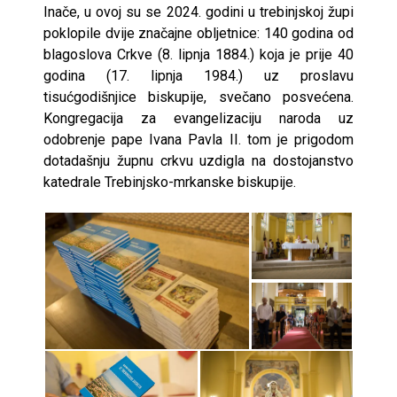
Inače, u ovoj su se 2024. godini u trebinjskoj župi
poklopile dvije značajne obljetnice: 140 godina od
blagoslova Crkve (8. lipnja 1884.) koja je prije 40
godina (17. lipnja 1984.) uz proslavu
tisućgodišnjice biskupije, svečano posvećena.
Kongregacija za evangelizaciju naroda uz
odobrenje pape Ivana Pavla II. tom je prigodom
dotadašnju župnu crkvu uzdigla na dostojanstvo
katedrale Trebinjsko-mrkanske biskupije.