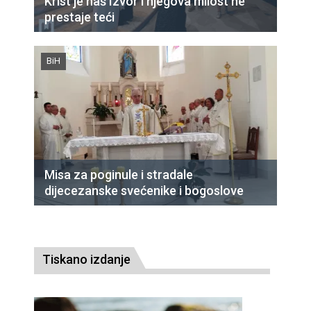
Krist je naš Izvor i njegova milost ne
prestaje teći
BiH
Misa za poginule i stradale
dijecezanske svećenike i bogoslove
Tiskano izdanje