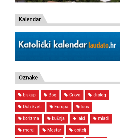
Kalendar
Oznake
biskup
Bog
Crkva
dijalog
Duh Sveti
Europa
Isus
korizma
kušnja
laici
mladi
moral
Mostar
obitelj