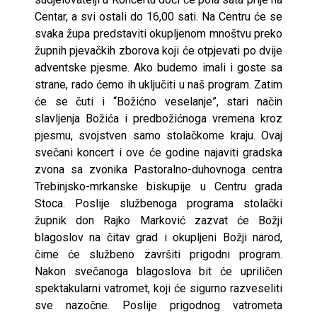
Centar, a svi ostali do 16,00 sati. Na Centru će se
svaka župa predstaviti okupljenom mnoštvu preko
župnih pjevačkih zborova koji će otpjevati po dvije
adventske pjesme. Ako budemo imali i goste sa
strane, rado ćemo ih uključiti u naš program. Zatim
će se čuti i “Božićno veselanje”, stari način
slavljenja Božića i predbožićnoga vremena kroz
pjesmu, svojstven samo stolačkome kraju. Ovaj
svečani koncert i ove će godine najaviti gradska
zvona sa zvonika Pastoralno-duhovnoga centra
Trebinjsko-mrkanske biskupije u Centru grada
Stoca. Poslije službenoga programa stolački
župnik don Rajko Marković zazvat će Božji
blagoslov na čitav grad i okupljeni Božji narod,
čime će službeno završiti prigodni program.
Nakon svečanoga blagoslova bit će upriličen
spektakularni vatromet, koji će sigurno razveseliti
sve nazočne. Poslije prigodnog vatrometa