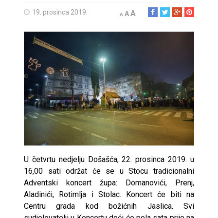
19. prosinca 2019.
A
A
A
U četvrtu nedjelju Došašća, 22. prosinca 2019. u
16,00 sati održat će se u Stocu tradicionalni
Adventski koncert župa: Domanovići, Prenj,
Aladinići, Rotimlja i Stolac. Koncert će biti na
Centru grada kod božićnih Jaslica. Svi
sudjelovatelji u Koncertu doći će pola sata prije na