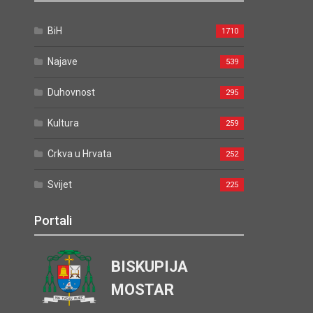
BiH
1710
Najave
539
Duhovnost
295
Kultura
259
Crkva u Hrvata
252
Svijet
225
Portali
BISKUPIJA
MOSTAR