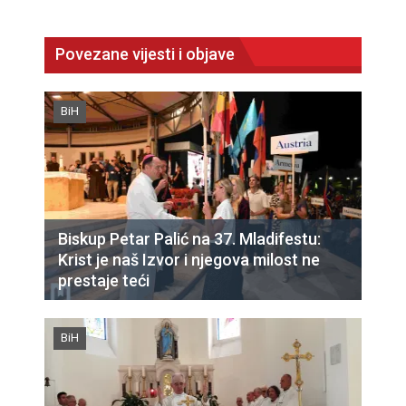
Povezane vijesti i objave
BiH
Biskup Petar Palić na 37. Mladifestu:
Krist je naš Izvor i njegova milost ne
prestaje teći
BiH