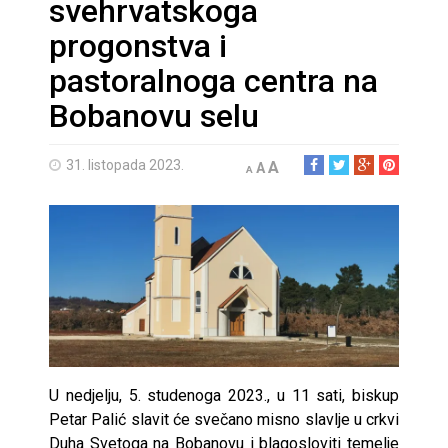
svehrvatskoga
progonstva i
pastoralnoga centra na
Bobanovu selu
31. listopada 2023.
A
A
A
U nedjelju, 5. studenoga 2023., u 11 sati, biskup
Petar Palić slavit će svečano misno slavlje u crkvi
Duha Svetoga na Bobanovu i blagosloviti temelje