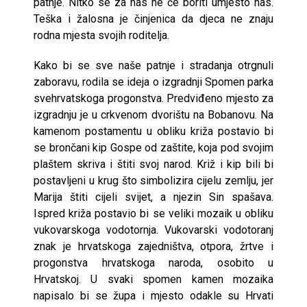
patnje. Nitko se za nas ne će boriti umjesto nas.
Teška i žalosna je činjenica da djeca ne znaju
rodna mjesta svojih roditelja.
Kako bi se sve naše patnje i stradanja otrgnuli
zaboravu, rodila se ideja o izgradnji Spomen parka
svehrvatskoga progonstva. Predviđeno mjesto za
izgradnju je u crkvenom dvorištu na Bobanovu. Na
kamenom postamentu u obliku križa postavio bi
se brončani kip Gospe od zaštite, koja pod svojim
plaštem skriva i štiti svoj narod. Križ i kip bili bi
postavljeni u krug što simbolizira cijelu zemlju, jer
Marija štiti cijeli svijet, a njezin Sin spašava.
Ispred križa postavio bi se veliki mozaik u obliku
vukovarskoga vodotornja. Vukovarski vodotoranj
znak je hrvatskoga zajedništva, otpora, žrtve i
progonstva hrvatskoga naroda, osobito u
Hrvatskoj. U svaki spomen kamen mozaika
napisalo bi se župa i mjesto odakle su Hrvati