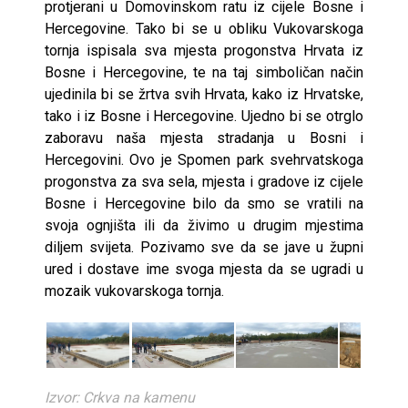
protjerani u Domovinskom ratu iz cijele Bosne i
Hercegovine. Tako bi se u obliku Vukovarskoga
tornja ispisala sva mjesta progonstva Hrvata iz
Bosne i Hercegovine, te na taj simboličan način
ujedinila bi se žrtva svih Hrvata, kako iz Hrvatske,
tako i iz Bosne i Hercegovine. Ujedno bi se otrglo
zaboravu naša mjesta stradanja u Bosni i
Hercegovini. Ovo je Spomen park svehrvatskoga
progonstva za sva sela, mjesta i gradove iz cijele
Bosne i Hercegovine bilo da smo se vratili na
svoja ognjišta ili da živimo u drugim mjestima
diljem svijeta. Pozivamo sve da se jave u župni
ured i dostave ime svoga mjesta da se ugradi u
mozaik vukovarskoga tornja.
Izvor: Crkva na kamenu