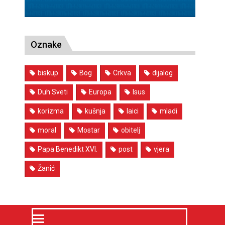
Oznake
biskup
Bog
Crkva
dijalog
Duh Sveti
Europa
Isus
korizma
kušnja
laici
mladi
moral
Mostar
obitelj
Papa Benedikt XVI.
post
vjera
Žanić