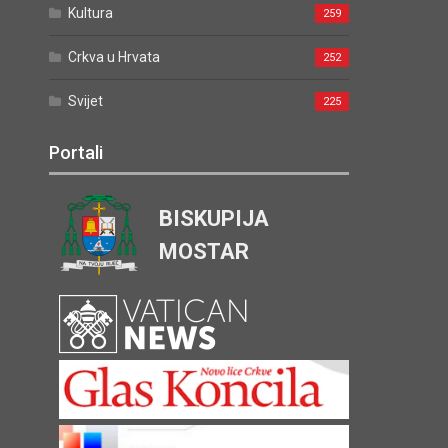
Kultura
259
Crkva u Hrvata
252
Svijet
225
Portali
BISKUPIJA
MOSTAR