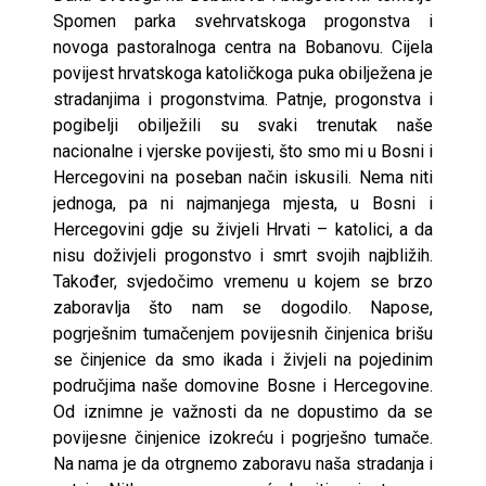
Spomen parka svehrvatskoga progonstva i
novoga pastoralnoga centra na Bobanovu. Cijela
povijest hrvatskoga katoličkoga puka obilježena je
stradanjima i progonstvima. Patnje, progonstva i
pogibelji obilježili su svaki trenutak naše
nacionalne i vjerske povijesti, što smo mi u Bosni i
Hercegovini na poseban način iskusili. Nema niti
jednoga, pa ni najmanjega mjesta, u Bosni i
Hercegovini gdje su živjeli Hrvati – katolici, a da
nisu doživjeli progonstvo i smrt svojih najbližih.
Također, svjedočimo vremenu u kojem se brzo
zaboravlja što nam se dogodilo. Napose,
pogrješnim tumačenjem povijesnih činjenica brišu
se činjenice da smo ikada i živjeli na pojedinim
područjima naše domovine Bosne i Hercegovine.
Od iznimne je važnosti da ne dopustimo da se
povijesne činjenice izokreću i pogrješno tumače.
Na nama je da otrgnemo zaboravu naša stradanja i