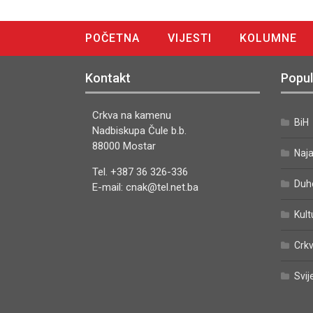
POČETNA
VIJESTI
KOLUMNE
DIGITALNO IZDANJE
Kontakt
Popul
Crkva na kamenu
BiH
Nadbiskupa Čule b.b.
88000 Mostar
Naj
Tel. +387 36 326-336
Duh
E-mail: cnak@tel.net.ba
Kult
Crkv
Svij