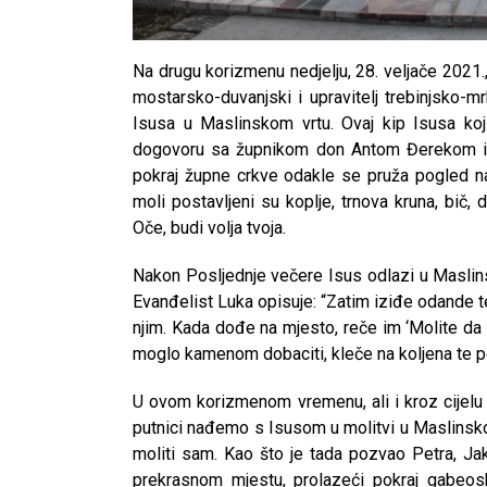
Na drugu korizmenu nedjelju, 28. veljače 2021
mostarsko-duvanjski i upravitelj trebinjsko-m
Isusa u Maslinskom vrtu. Ovaj kip Isusa koj
dogovoru sa župnikom don Antom Đerekom i uz
pokraj župne crkve odakle se pruža pogled na 
moli postavljeni su koplje, trnova kruna, bič, 
Oče, budi volja tvoja.
Nakon Posljednje večere Isus odlazi u Maslins
Evanđelist Luka opisuje: “Zatim iziđe odande t
njim. Kada dođe na mjesto, reče im ‘Molite da 
moglo kamenom dobaciti, kleče na koljena te p
U ovom korizmenom vremenu, ali i kroz cijelu g
putnici nađemo s Isusom u molitvi u Maslinsko
moliti sam. Kao što je tada pozvao Petra, J
prekrasnom mjestu, prolazeći pokraj gabeos