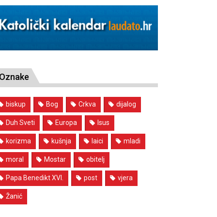
Oznake
biskup
Bog
Crkva
dijalog
Duh Sveti
Europa
Isus
korizma
kušnja
laici
mladi
moral
Mostar
obitelj
Papa Benedikt XVI.
post
vjera
Žanić