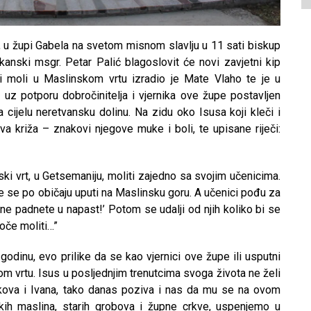
., u župi Gabela na svetom misnom slavlju u 11 sati biskup
rkanski msgr. Petar Palić blagoslovit će novi zavjetni kip
i moli u Maslinskom vrtu izradio je Mate Vlaho te je u
 potporu dobročinitelja i vjernika ove župe postavljen
cijelu neretvansku dolinu. Na zidu oko Isusa koji kleči i
dva križa – znakovi njegove muke i boli, te upisane riječi:
ki vrt, u Getsemaniju, moliti zajedno sa svojim učenicima.
e se po običaju uputi na Maslinsku goru. A učenici pođu za
ne padnete u napast!’ Potom se udalji od njih koliko bi se
oče moliti…”
odinu, evo prilike da se kao vjernici ove župe ili usputni
m vrtu. Isus u posljednjim trenutcima svoga života ne želi
akova i Ivana, tako danas poziva i nas da mu se na ovom
kih maslina, starih grobova i župne crkve, uspenjemo u