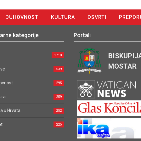
DUHOVNOST
KULTURA
OSVRTI
PREPOR
arne kategorije
Portali
BISKUPIJ
1710
MOSTAR
ave
539
ovnost
295
ura
259
a u Hrvata
252
et
225