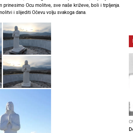
prinesimo Ocu molitve, sve naše križeve, boli i trpljenja.
litvi i slijediti Očevu volju svakoga dana.
C
K