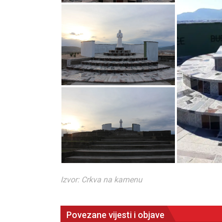
Izvor: Crkva na kamenu
Povezane vijesti i objave