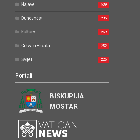
Najave
539
Duhovnost
295
Kultura
259
Crkva u Hrvata
252
Svijet
225
Portali
BISKUPIJA
MOSTAR