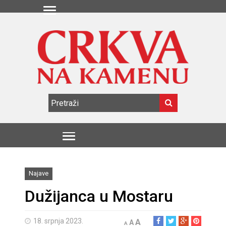
Najave
Dužijanca u Mostaru
18. srpnja 2023.
A
A
A