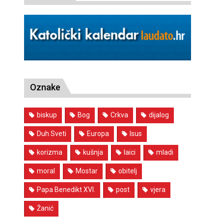
Oznake
biskup
Bog
Crkva
dijalog
Duh Sveti
Europa
Isus
korizma
kušnja
laici
mladi
moral
Mostar
obitelj
Papa Benedikt XVI.
post
vjera
Žanić