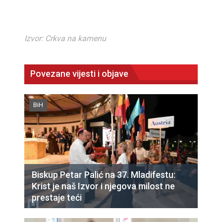
Izvor: Crkva na kamenu
Povezane vijesti i objave
BiH
Biskup Petar Palić na 37. Mladifestu:
Krist je naš Izvor i njegova milost ne
prestaje teći