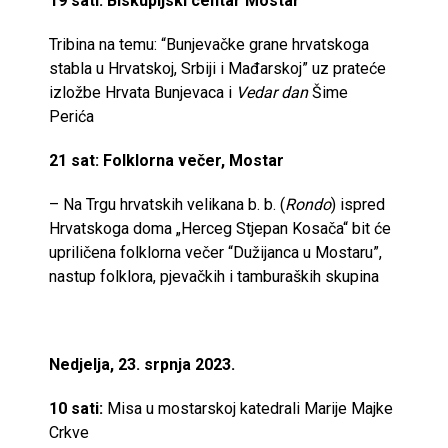
19 sati:
Biskupijski centar
Mostar
Tribina na temu: “Bunjevačke grane hrvatskoga
stabla u Hrvatskoj, Srbiji i Mađarskoj” uz prateće
izložbe Hrvata Bunjevaca i
Vedar dan
Šime
Perića
21 sat: Folklorna večer, Mostar
– Na Trgu hrvatskih velikana b. b. (
Rondo
) ispred
Hrvatskoga doma „Herceg Stjepan Kosača“ bit će
upriličena folklorna večer “Dužijanca u Mostaru”,
nastup folklora, pjevačkih i tamburaških skupina
Nedjelja, 23. srpnja 2023.
10 sati:
Misa u mostarskoj katedrali Marije Majke
Crkve