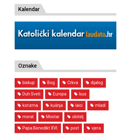
Kalendar
Oznake
biskup
Bog
Crkva
dijalog
Duh Sveti
Europa
Isus
korizma
kušnja
laici
mladi
moral
Mostar
obitelj
Papa Benedikt XVI.
post
vjera