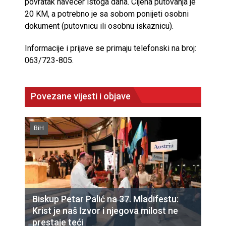
povratak navečer istoga dana. Cijena putovanja je
20 KM, a potrebno je sa sobom ponijeti osobni
dokument (putovnicu ili osobnu iskaznicu).
Informacije i prijave se primaju telefonski na broj:
063/723-805.
Povezane vijesti i objave
BiH
Biskup Petar Palić na 37. Mladifestu:
Krist je naš Izvor i njegova milost ne
prestaje teći