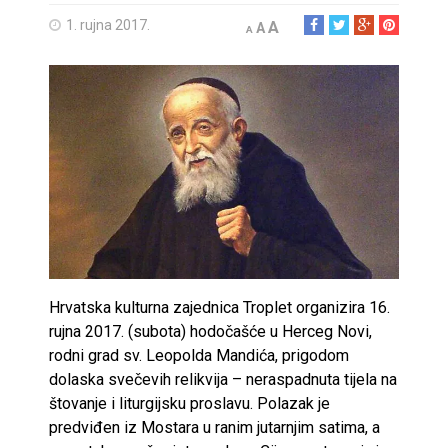
1. rujna 2017.
A
A
A
Hrvatska kulturna zajednica Troplet organizira 16.
rujna 2017. (subota) hodočašće u Herceg Novi,
rodni grad sv. Leopolda Mandića, prigodom
dolaska svečevih relikvija – neraspadnuta tijela na
štovanje i liturgijsku proslavu. Polazak je
predviđen iz Mostara u ranim jutarnjim satima, a