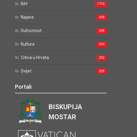
BiH
1710
Najave
539
Duhovnost
295
Kultura
259
Crkva u Hrvata
252
Svijet
225
Portali
BISKUPIJA
MOSTAR