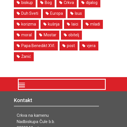
biskup
Bog
Crkva
dijalog
Duh Sveti
Europa
Isus
korizma
kušnja
laici
mladi
moral
Mostar
obitelj
Papa Benedikt XVI.
post
vjera
Žanić
Kontakt
Crkva na kamenu
Nadbiskupa Čule b.b.