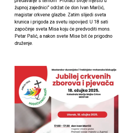
predavanje s temom “Pronaći svoje mjesto u
župnoj zajednici” održat će don Ivan Marčić,
magistar crkvene glazbe. Zatim slijedi sveta
krunica i prigoda za svetu ispovijed. U 18 sati
započinje sveta Misa koju će predvoditi mons.
Petar Palić, a nakon svete Mise bit će prigodno
druženje.