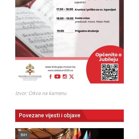
Izvor: Crkva na kamenu
Povezane vijesti i objave
BiH