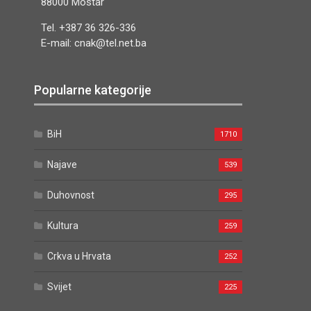
88000 Mostar
Tel. +387 36 326-336
E-mail: cnak@tel.net.ba
Popularne kategorije
BiH
1710
Najave
539
Duhovnost
295
Kultura
259
Crkva u Hrvata
252
Svijet
225