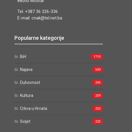
88000 Mostar
Tel. +387 36 326-336
E-mail: cnak@tel.net.ba
Popularne kategorije
BiH
1710
Najave
539
Duhovnost
295
Kultura
259
Crkva u Hrvata
252
Svijet
225