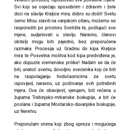
Svi koji se osjećaju sposobnim i zdravim i žele
doći na slavlje Kraljice mira, dobro su došli! Svetu
ćemo Misu slaviti na vanjskom oltaru, možemo se
rasporediti po prostoru Svetišta te, poštujući sve
mjere, sudjelovati u slavlju. Naravno, članovi
obitelji mogu biti zajedno, bez preporučena
razmaka. Procesija uz Gradinu do kipa Kraljice
mira te Posvetna molitva kod kipa predviđena je,
ako dopuste vremenske prilike! Nadam se da će
biti, unatoč svemu, dovoljno svećenika koji će biti
na raspolaganju hodočasnicima za svetu
ispovijed, naravno, uz poštivanje svih potrebnih
mjera. Ova će obavijest, vjerujem, biti rečena u
župama Trebinjsko-mrkanske biskupije, a bit će
poslana i župama Mostarsko-duvanjske biskupije,
uz Neretvu.
Preporučam onima koji zbog opreza i mogućega