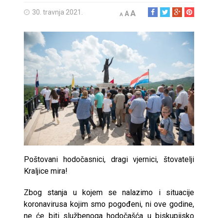
30. travnja 2021.
A
A
A
Poštovani hodočasnici, dragi vjernici, štovatelji
Kraljice mira!
Zbog stanja u kojem se nalazimo i situacije
koronavirusa kojim smo pogođeni, ni ove godine,
ne će biti službenoga hodočašća u biskupijsko