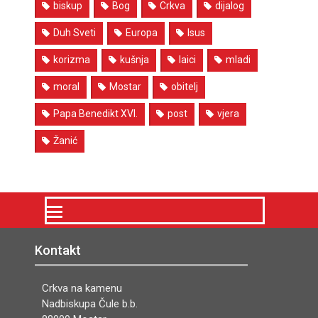
biskup
Bog
Crkva
dijalog
Duh Sveti
Europa
Isus
korizma
kušnja
laici
mladi
moral
Mostar
obitelj
Papa Benedikt XVI.
post
vjera
Žanić
Kontakt
Crkva na kamenu
Nadbiskupa Čule b.b.