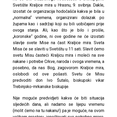
Svetište Kraljice mira u Hrasnu, 9. svibnja. Dakle,
izostat će organizacija hodočašća kakva je bila u
„normalna“ vremena, organizirani dolazak po
župama kao i sadržaji koji su bili uobičajeni prije
ovoga stanja. Ali, kao što je bilo i prošle,
„koronske“ godine, ni ove godine ne će izostati
slavlje svete Mise na čast Kraljice mira. Sveta
Misa će se slaviti u Svetištu u 11 sati. Slavit ćemo
svetu Misu časteći Kraljicu mira i moleći na sve
nakane i potrebe Crkve, naroda i ovoga vremena, a
posebno, da nas Bog, zagovorom Kraljice mira,
oslobodi od ove pošasti. Svetu će Misu
predvoditi don Ivo Šutalo, biskupski vikar
Trebinjsko-mrkanske biskupije.
Nije moguće predvidjeti kakva će biti situacija
sljedećih dana, ali nadamo se lijepu vremenu
(molit ćemo na tu nakanu!) pa je moguće, na ovom
velikom prostoru, ispoštovati sve potrebne mjere.