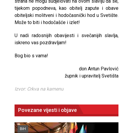
straha ne mogu sudjelovati na ovom slavlju da se,
tijekom popodneva, kao obitelj zapute i obave
obiteljski molitveni i hodočasnički hod u Svetište.
Može to biti i hodočašće i izlet!
U nadi radosnijih obavijesti i svečanijih slavlja,
iskreno vas pozdravljam!
Bog bio s vama!
don Antun Pavlović
župnik i upravitelj Svetišta
Izvor: Crkva na kamenu
Povezane vijesti i objave
BiH