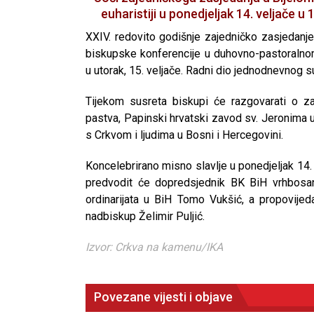
euharistiji u ponedjeljak 14. veljače u
XXIV. redovito godišnje zajedničko zasjedanj
biskupske konferencije u duhovno-pastoralnom
u utorak, 15. veljače. Radni dio jednodnevnog su
Tijekom susreta biskupi će razgovarati o 
pastva, Papinski hrvatski zavod sv. Jeronima u R
s Crkvom i ljudima u Bosni i Hercegovini.
Koncelebrirano misno slavlje u ponedjeljak 14.
predvodit će dopredsjednik BK BiH vrhbosans
ordinarijata u BiH Tomo Vukšić, a propovije
nadbiskup Želimir Puljić.
Izvor: Crkva na kamenu/IKA
Povezane vijesti i objave