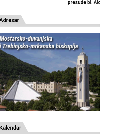
resude bl. Alojziju Stepincu
Adresar
Kalendar