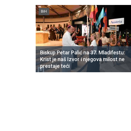
BiH
Biskup Petar Palić na 37. Mladifestu:
Krist je naš Izvor i njegova milost ne
prestaje teći
CNAK
Kad se nasilje pretvara u optužnicu