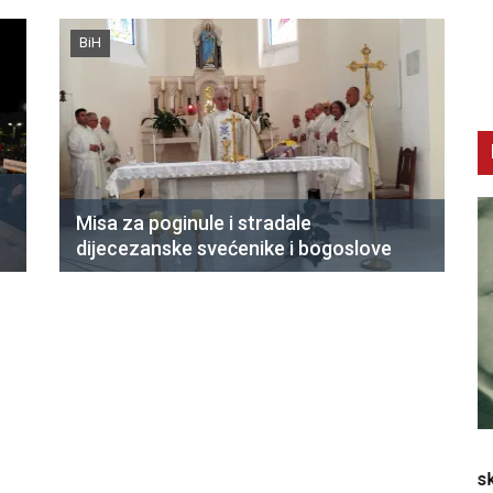
BiH
Misa za poginule i stradale
dijecezanske svećenike i bogoslove
CNAK
C
Smrtovdan nadbiskupa Petra Čule
D