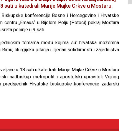
 18 sati u katedrali Marije Majke Crkve u Mostaru.
e Biskupske konferencije Bosne i Hercegovine i Hrvatske
 centru „Emaus“ u Bijelom Polju (Potoci) pokraj Mostara
sreta počinje u 9 sati.
zajedničkim temama među kojima su: hrvatska inozemna
imu, liturgijska pitanja i Tjedan solidarnosti i zajedništva
 veljače u 18 sati u katedrali Marije Majke Crkve u Mostaru
ki nadbiskup metropolit i apostolski upravitelj Vojnog
da predsjednik Hrvatske biskupske konferencije zadarski