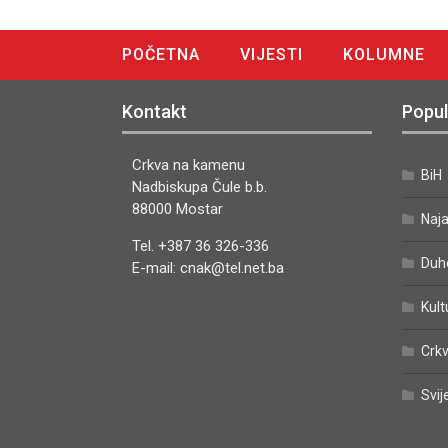
POČETNA
VIJESTI
KOLUMNE
DIGITALNO IZDANJE
Kontakt
Popul
Crkva na kamenu
BiH
Nadbiskupa Čule b.b.
88000 Mostar
Naj
Tel. +387 36 326-336
Duh
E-mail: cnak@tel.net.ba
Kult
Crkv
Svij