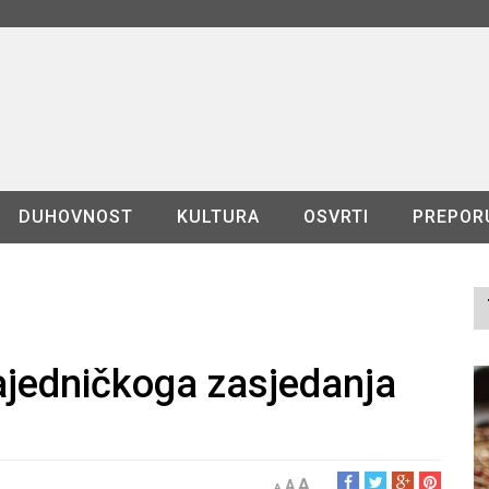
DUHOVNOST
KULTURA
OSVRTI
PREPOR
zajedničkoga zasjedanja
A
A
A