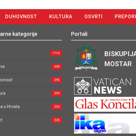
DUHOVNOST
KULTURA
OSVRTI
PREPOR
arne kategorije
Portali
BISKUPIJ
1710
MOSTAR
ave
539
ovnost
295
ura
259
a u Hrvata
252
et
225