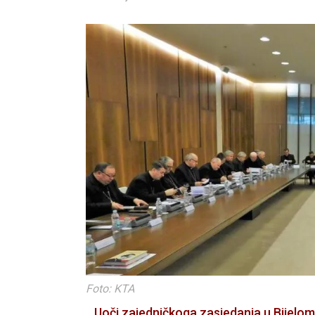
Foto: KTA
Uoči zajedničkoga zasjedanja u Bijelom 