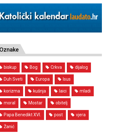
Oznake
biskup
Bog
Crkva
dijalog
Duh Sveti
Europa
Isus
korizma
kušnja
laici
mladi
moral
Mostar
obitelj
Papa Benedikt XVI.
post
vjera
Žanić