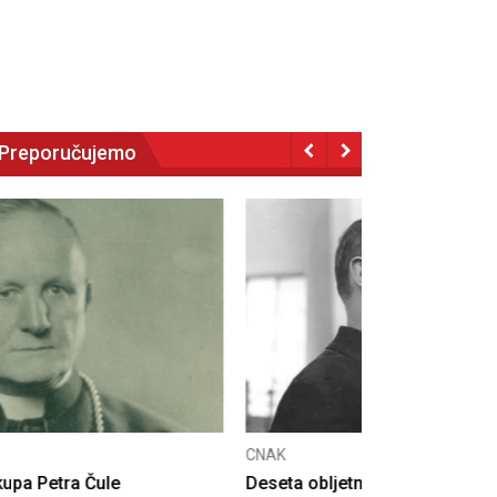
Preporučujemo
NAK
eseta obljetnica poništenja komunističke