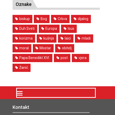
Oznake
biskup
Bog
Crkva
dijalog
Duh Sveti
Europa
Isus
korizma
kušnja
laici
mladi
moral
Mostar
obitelj
Papa Benedikt XVI.
post
vjera
Žanić
Kontakt