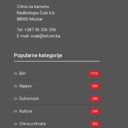
Crkva na kamenu
Nadbiskupa Čule b.b.
88000 Mostar
Tel. +387 36 326-336
E-mail: cnak@tel.net.ba
Popularne kategorije
BiH
1710
Najave
539
Duhovnost
295
Kultura
259
Crkva u Hrvata
252