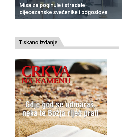
Misa za poginule i stradale
dijecezanske svećenike i bogoslove
Tiskano izdanje