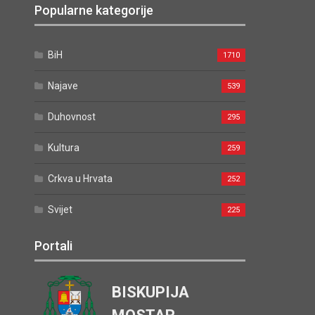
Popularne kategorije
BiH
1710
Najave
539
Duhovnost
295
Kultura
259
Crkva u Hrvata
252
Svijet
225
Portali
BISKUPIJA