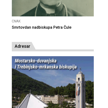
CNAK
Deseta obljetnica poništenja komunističke
presude bl. Alojziju Stepincu
Adresar