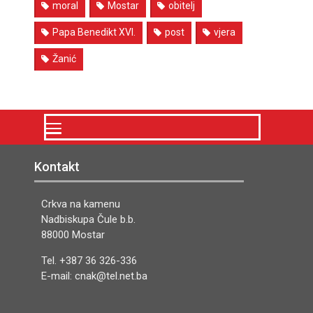
moral
Mostar
obitelj
Papa Benedikt XVI.
post
vjera
Žanić
Kontakt
Crkva na kamenu
Nadbiskupa Čule b.b.
88000 Mostar
Tel. +387 36 326-336
E-mail: cnak@tel.net.ba