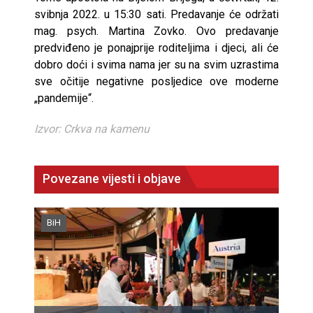
svibnja 2022. u 15:30 sati. Predavanje će održati
mag. psych. Martina Zovko. Ovo predavanje
predviđeno je ponajprije roditeljima i djeci, ali će
dobro doći i svima nama jer su na svim uzrastima
sve očitije negativne posljedice ove moderne
„pandemije“.
Izvor: Crkva na kamenu
Povezane vijesti i objave
BiH