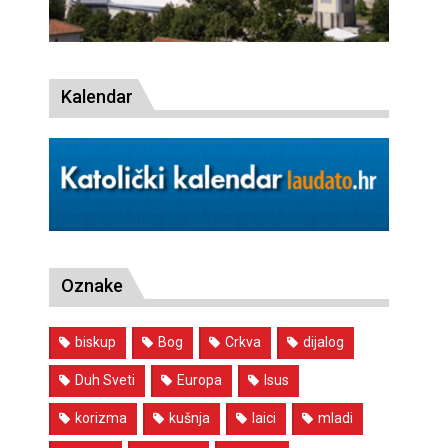
Kalendar
Oznake
biskup
Bog
Crkva
dijalog
Duh Sveti
Europa
Isus
korizma
kušnja
laici
mladi