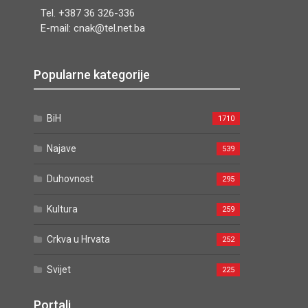
Tel. +387 36 326-336
E-mail: cnak@tel.net.ba
Popularne kategorije
BiH
1710
Najave
539
Duhovnost
295
Kultura
259
Crkva u Hrvata
252
Svijet
225
Portali