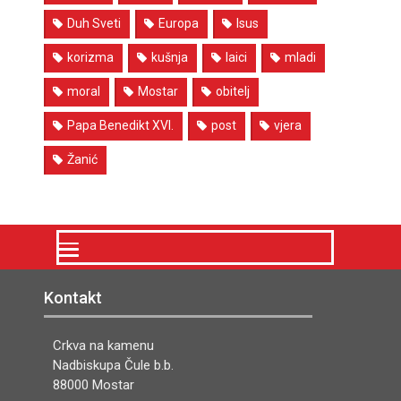
Duh Sveti
Europa
Isus
korizma
kušnja
laici
mladi
moral
Mostar
obitelj
Papa Benedikt XVI.
post
vjera
Žanić
Kontakt
Crkva na kamenu
Nadbiskupa Čule b.b.
88000 Mostar