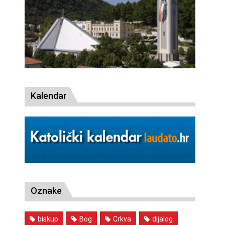
Kalendar
Oznake
biskup
Bog
Crkva
dijalog