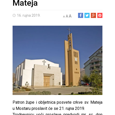
Mateja
16. rujna 2019.
A
A
A
Patron župe i obljetnica posvete crkve sv. Mateja
u Mostaru proslavit će se 21. rujna 2019.
Trodnevnicu uoči proslave predvodi mr. sc. don