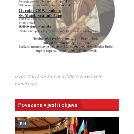
Izvor: Crkva na kamenu/http://www.sveti-
matej.com
Povezane vijesti i objave
BiH