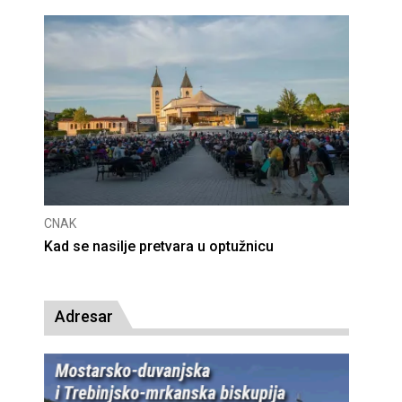
CNAK
CNAK
Kad se nasilje pretvara u optužnicu
Smrt
Adresar