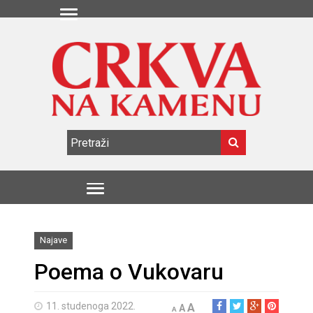
Najave
Poema o Vukovaru
11. studenoga 2022.
A
A
A