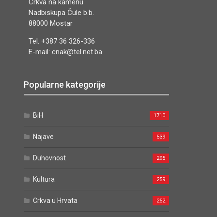
Crkva na kamenu
Nadbiskupa Čule b.b.
88000 Mostar
Tel. +387 36 326-336
E-mail: cnak@tel.net.ba
Popularne kategorije
BiH
1710
Najave
539
Duhovnost
295
Kultura
259
Crkva u Hrvata
252