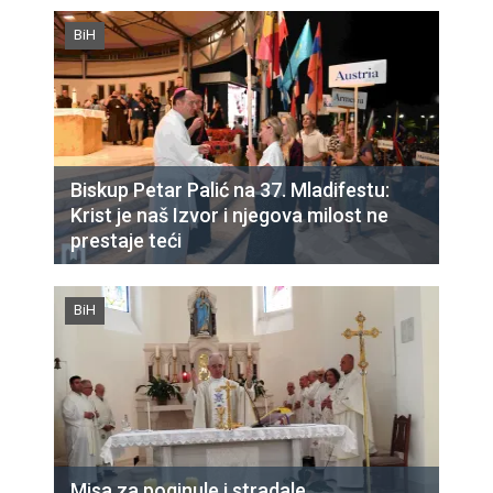
BiH
Biskup Petar Palić na 37. Mladifestu:
Krist je naš Izvor i njegova milost ne
prestaje teći
BiH
Misa za poginule i stradale