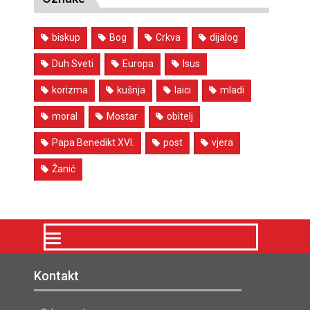
biskup
Bog
Crkva
dijalog
Duh Sveti
Europa
Isus
korizma
kušnja
laici
mladi
moral
Mostar
obitelj
Papa Benedikt XVI.
post
vjera
Žanić
Kontakt