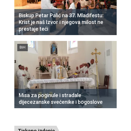
Biskup Petar Palić na 37. Mladifestu:
Krist je naš Izvor i njegova milost ne
prestaje teći
BiH
Misa za poginule i stradale
dijecezanske svećenike i bogoslove
Tiskano izdanje