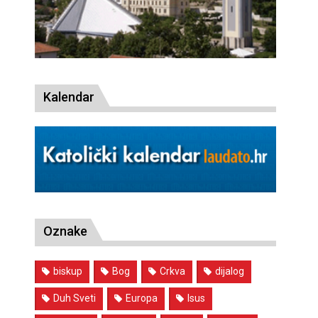
Kalendar
Oznake
biskup
Bog
Crkva
dijalog
Duh Sveti
Europa
Isus