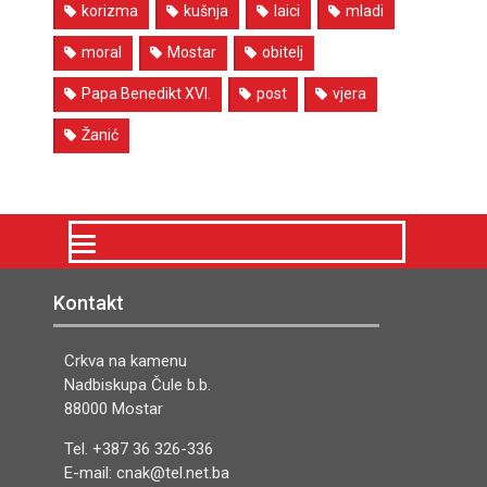
korizma
kušnja
laici
mladi
moral
Mostar
obitelj
Papa Benedikt XVI.
post
vjera
Žanić
Kontakt
Crkva na kamenu
Nadbiskupa Čule b.b.
88000 Mostar
Tel. +387 36 326-336
E-mail: cnak@tel.net.ba