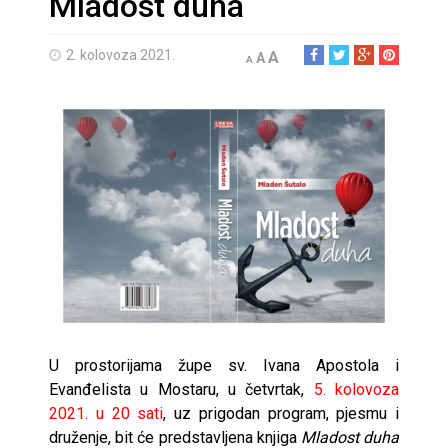
Mladost duha
2. kolovoza 2021.
A
A
A
U prostorijama župe sv. Ivana Apostola i
Evanđelista u Mostaru, u četvrtak,
5. kolovoza
2021. u 20 sati
, uz prigodan program, pjesmu i
druženje, bit će predstavljena knjiga
Mladost duha