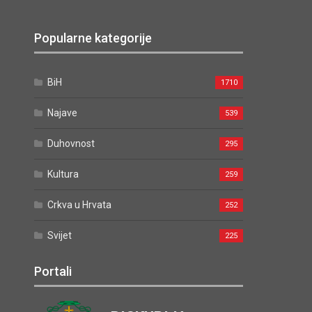
Popularne kategorije
BiH
1710
Najave
539
Duhovnost
295
Kultura
259
Crkva u Hrvata
252
Svijet
225
Portali