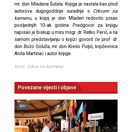
mr. don Mladena Šutala. Knjiga je nastala kao plod
autorove dugogodišnje suradnje s
Crkvom na
kamenu
, u kojoj je don Mladen redovito pisao
posljednjih 10-ak godina. Predgovor za knjigu
napisao je biskup u miru msgr. dr. Ratko Perić, a na
samom predstavljanju o knjizi govorit će prof. dr.
don Božo Goluža, mr. don Krešo Puljić, književnica
Anita Martinac i autor knjige.
Izvor: Crkva na kamenu
Povezane vijesti i objave
BiH