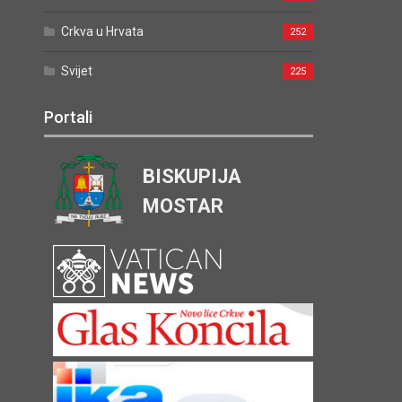
Crkva u Hrvata
252
Svijet
225
Portali
BISKUPIJA
MOSTAR