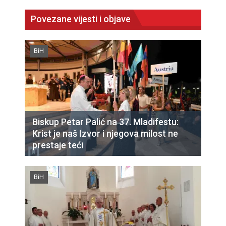
Povezane vijesti i objave
BiH
Biskup Petar Palić na 37. Mladifestu:
Krist je naš Izvor i njegova milost ne
prestaje teći
BiH