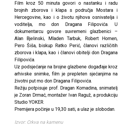
Film kroz 50 minuta govori o nastanku i radu
brojnih zborova i klapa s područja Mostara i
Hercegovine, kao i o životu njihova osnivatelja i
voditelja, mo don Dragana Filipovića. U
dokumentarcu govore suvremeni glazbenici –
Alan Bjelinski, Mladen Tarbuk, Robert Homen,
Pero Šiša, biskup Ratko Perić, članovi različitih
zborova i klapa, kao i članovi obitelji don Dragana
Filipovića.
Uz podsjećanje na brojne glazbene događaje kroz
arhivske snimke, film je prepleten sjećanjima na
životni put mo don Dragana Filipovića.
Režiju potpisuje prof. Dragan Komadina, snimatelj
je Zoran Drmać, montažer Ivan Raguž, a produkciju
Studio YOKER.
Premijera počinje u 19,30 sati, a ulaz je slobodan.
Izvor: Crkva na kamenu