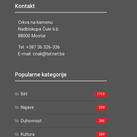
Kontakt
Crkva na kamenu
Nadbiskupa Čule b.b.
88000 Mostar
Tel. +387 36 326-336
E-mail: cnak@tel.net.ba
Popularne kategorije
BiH
1710
Najave
539
Duhovnost
295
Kultura
259