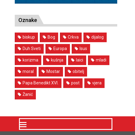
Oznake
biskup
Bog
Crkva
dijalog
Duh Sveti
Europa
Isus
korizma
kušnja
laici
mladi
moral
Mostar
obitelj
Papa Benedikt XVI.
post
vjera
Žanić