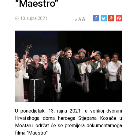
“Maestro”
10. rujna 2021.
A
A
A
U ponedjeljak, 13. rujna 2021., u velikoj dvorani
Hrvatskoga doma hercega Stjepana Kosače u
Mostaru, održat će se premijera dokumentarnoga
filma “Maestro”.