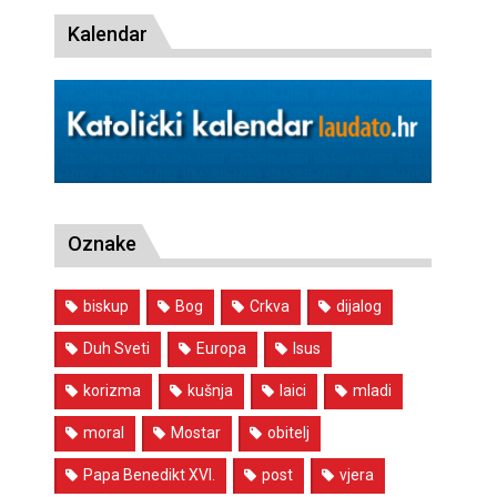
Kalendar
Oznake
biskup
Bog
Crkva
dijalog
Duh Sveti
Europa
Isus
korizma
kušnja
laici
mladi
moral
Mostar
obitelj
Papa Benedikt XVI.
post
vjera