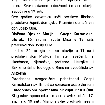
zaštitnika župe sv. Ilije Proroka započelo se 11.
srpnja. Svakim danom pobožnost i misno slavlje
započinje u 19 sati.
Ove godine devetnicu uoči proslave Ilindana
predslave župnik don Ljubo Planinić i domaći sin
don Josip Čule.
Blažena Djevica Marija – Gospa Karmelska,
utorak, 16. srpnja
, sveta Misa u 19 sati,
predslavi don Josip Čule.
Ilindan, 20. srpnja, misno slavlje u 11 sati
predslavi don Markus Tymister, svećenik iz
Hamburga, Njemačka, profesor Liturgike i
Sakramentalne teologije u Rimu na sveučilištu sv.
Anzelma.
Posebnost ovogodišnje pobožnosti Gospi
Karmelskoj i sv. Iliji bit će označeni postavljanjem
i
blagoslovom spomenika biskupu Petru Čuli
.
Blagoslov spomenika i misno slavlje bit će
17.
srpnja u 19 sati
. Misno slavlje predvodi mjesni