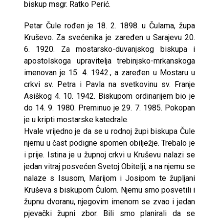
biskup msgr. Ratko Perić.
Petar Čule rođen je 18. 2. 1898. u Čulama, župa
Kruševo. Za svećenika je zaređen u Sarajevu 20.
6. 1920. Za mostarsko-duvanjskog biskupa i
apostolskoga upravitelja trebinjsko-mrkanskoga
imenovan je 15. 4. 1942., a zaređen u Mostaru u
crkvi sv. Petra i Pavla na svetkovinu sv. Franje
Asiškog 4. 10. 1942. Biskupom ordinarijem bio je
do 14. 9. 1980. Preminuo je 29. 7. 1985. Pokopan
je u kripti mostarske katedrale.
Hvale vrijedno je da se u rodnoj župi biskupa Čule
njemu u čast podigne spomen obilježje. Trebalo je
i prije. Istina je u župnoj crkvi u Kruševu nalazi se
jedan vitraj posvećen Svetoj Obitelji, a na njemu se
nalaze s Isusom, Marijom i Josipom te župljani
Kruševa s biskupom Čulom. Njemu smo posvetili i
župnu dvoranu, njegovim imenom se zvao i jedan
pjevački župni zbor. Bili smo planirali da se