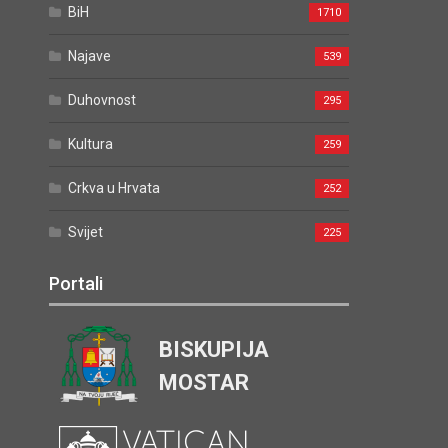
BiH
1710
Najave
539
Duhovnost
295
Kultura
259
Crkva u Hrvata
252
Svijet
225
Portali
BISKUPIJA
MOSTAR