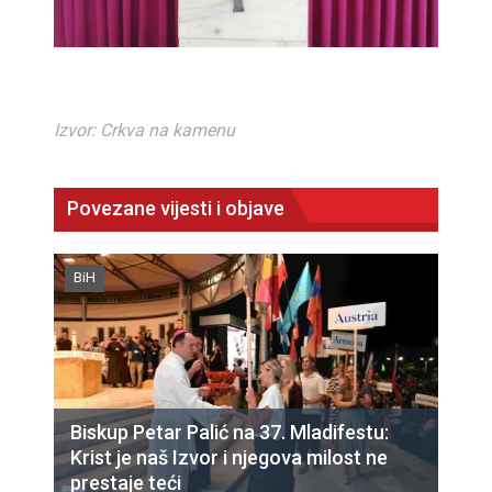
Izvor: Crkva na kamenu
Povezane vijesti i objave
BiH
Biskup Petar Palić na 37. Mladifestu:
Krist je naš Izvor i njegova milost ne
prestaje teći