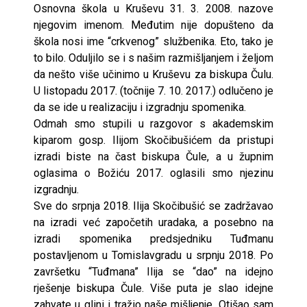
Osnovna škola u Kruševu 31. 3. 2008. nazove
njegovim imenom. Međutim nije dopušteno da
škola nosi ime “crkvenog” službenika. Eto, tako je
to bilo. Oduljilo se i s našim razmišljanjem i željom
da nešto više učinimo u Kruševu za biskupa Čulu.
U listopadu 2017. (točnije 7. 10. 2017.) odlučeno je
da se ide u realizaciju i izgradnju spomenika.
Odmah smo stupili u razgovor s akademskim
kiparom gosp. Ilijom Skočibušićem da pristupi
izradi biste na čast biskupa Čule, a u župnim
oglasima o Božiću 2017. oglasili smo njezinu
izgradnju.
Sve do srpnja 2018. Ilija Skočibušić se zadržavao
na izradi već započetih uradaka, a posebno na
izradi spomenika predsjedniku Tuđmanu
postavljenom u Tomislavgradu u srpnju 2018. Po
završetku “Tuđmana” Ilija se “dao” na idejno
rješenje biskupa Čule. Više puta je slao idejne
zahvate u glini i tražio naše mišljenje. Otišao sam