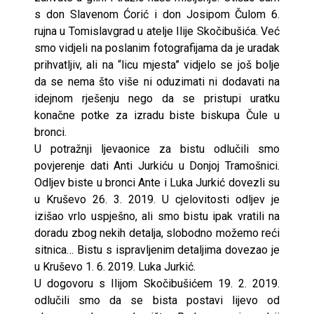
s don Slavenom Ćorić i don Josipom Čulom 6.
rujna u Tomislavgrad u atelje Ilije Skočibušića. Već
smo vidjeli na poslanim fotografijama da je uradak
prihvatljiv, ali na “licu mjesta” vidjelo se još bolje
da se nema što više ni oduzimati ni dodavati na
idejnom rješenju nego da se pristupi uratku
konačne potke za izradu biste biskupa Čule u
bronci.
U potražnji ljevaonice za bistu odlučili smo
povjerenje dati Anti Jurkiću u Donjoj Tramošnici.
Odljev biste u bronci Ante i Luka Jurkić dovezli su
u Kruševo 26. 3. 2019. U cjelovitosti odljev je
izišao vrlo uspješno, ali smo bistu ipak vratili na
doradu zbog nekih detalja, slobodno možemo reći
sitnica… Bistu s ispravljenim detaljima dovezao je
u Kruševo 1. 6. 2019. Luka Jurkić.
U dogovoru s Ilijom Skočibušićem 19. 2. 2019.
odlučili smo da se bista postavi lijevo od