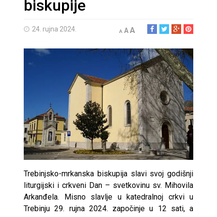
biskupije
24. rujna 2024.
A
A
A
Trebinjsko-mrkanska biskupija slavi svoj godišnji
liturgijski i crkveni Dan – svetkovinu sv. Mihovila
Arkanđela. Misno slavlje u katedralnoj crkvi u
Trebinju 29. rujna 2024. započinje u 12 sati, a