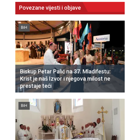
Povezane vijesti i objave
BiH
Biskup Petar Palić na 37. Mladifestu:
Krist je naš Izvor i njegova milost ne
prestaje teći
BiH