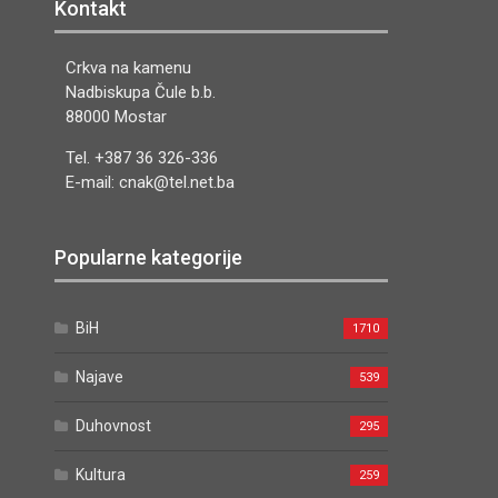
Kontakt
Crkva na kamenu
Nadbiskupa Čule b.b.
88000 Mostar
Tel. +387 36 326-336
E-mail: cnak@tel.net.ba
Popularne kategorije
BiH
1710
Najave
539
Duhovnost
295
Kultura
259