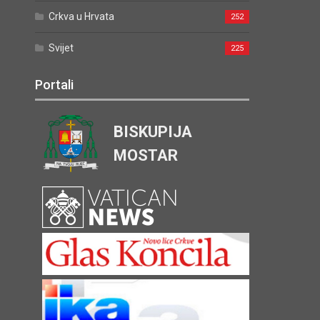
Crkva u Hrvata
252
Svijet
225
Portali
BISKUPIJA
MOSTAR