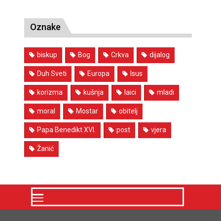
Oznake
biskup
Bog
Crkva
dijalog
Duh Sveti
Europa
Isus
korizma
kušnja
laici
mladi
moral
Mostar
obitelj
Papa Benedikt XVI.
post
vjera
Žanić