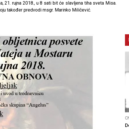
 21. rujna 2018., u 8 sati bit će slavljena tiha sveta Misa.
koju također predvodi msgr. Marinko Miličević.
CNAK
C
Smrtovdan nadbiskupa Petra Čule
D