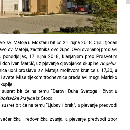
e sv. Mateja u Mostaru bit će 21. rujna 2018. Cijeli tjedan
ve sv. Mateja, zaštitnika ove župe. Ovoj svečanoj proslavi
 ponedjeljak, 17. rujna 2018., klanjanjem pred Presvetim
 don Ivan Marčić, uz pjevanje djevojačke skupine
Angelus
.
ca uoči proslave sv. Mateja molitvom krunice u 17,30, a
u i svete Mise tijekom trodnevnice predslavi msgr. Marinko
kupije.
i susret bit će na temu “Darovi Duha Svetoga i život u
idoštačka kraljica
iz Stoca.
susret bit će na temu “Ljubav i brak”, a pjevanje predvodi
svećenička i redovnička zvanja, a pjevanje predvodi zbor