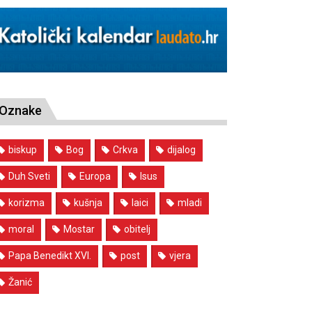
Oznake
biskup
Bog
Crkva
dijalog
Duh Sveti
Europa
Isus
korizma
kušnja
laici
mladi
moral
Mostar
obitelj
Papa Benedikt XVI.
post
vjera
Žanić