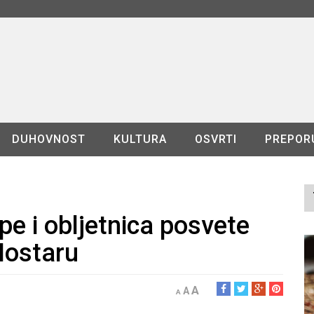
DUHOVNOST
KULTURA
OSVRTI
PREPOR
e i obljetnica posvete
Mostaru
A
A
A