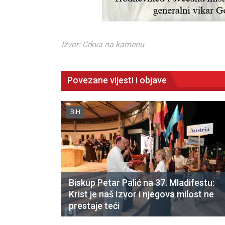
Izvor: Crkva na kamenu
Povezane vijesti i objave
BiH
Biskup Petar Palić na 37. Mladifestu:
Krist je naš Izvor i njegova milost ne
prestaje teći