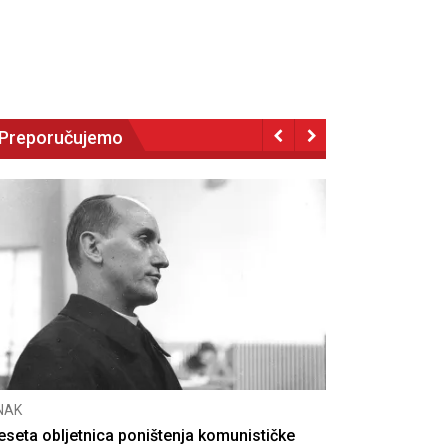
Preporučujemo
NAK
eseta obljetnica poništenja komunističke