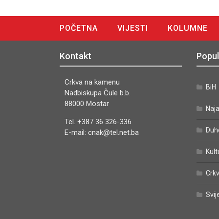
POČETNA
VIJESTI
KOLUMNE
DIGITALNO IZDANJE
Kontakt
Popul
Crkva na kamenu
BiH
Nadbiskupa Čule b.b.
88000 Mostar
Naj
Tel. +387 36 326-336
Duh
E-mail: cnak@tel.net.ba
Kult
Crkv
Svij