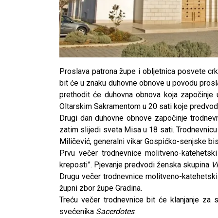
Proslava patrona župe i obljetnica posvete crkv
bit će u znaku duhovne obnove u povodu prosla
prethodit će duhovna obnova koja započinje u
Oltarskim Sakramentom u 20 sati koje predvodi
Drugi dan duhovne obnove započinje trodnevni
zatim slijedi sveta Misa u 18 sati. Trodnevnic
Miličević, generalni vikar Gospićko-senjske bis
Prvu večer trodnevnice molitveno-katehetsk
kreposti”. Pjevanje predvodi ženska skupina
V
Drugu večer trodnevnice molitveno-katehetski 
župni zbor župe Gradina.
Treću večer trodnevnice bit će klanjanje za 
svećenika
Sacerdotes
.