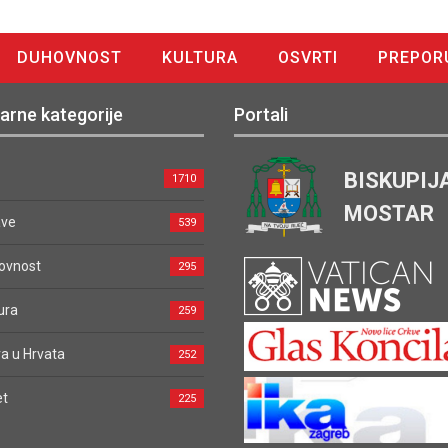
DUHOVNOST
KULTURA
OSVRTI
PREPOR
arne kategorije
Portali
BISKUPIJ
1710
MOSTAR
ave
539
ovnost
295
ura
259
a u Hrvata
252
et
225