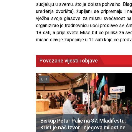
sudjeluju u svemu, što je doista pohvalno. Blag
uređenja dvorišta), župljani se pripremaju i 
vježba svoje glasove za misnu svečanost na
organizirao je trodnevnicu uoči proslave sv. An
18 sati, a prije svete Mise bit će prilika za s
misno slavlje započinje u 11 sati koje će predv
Povezane vijesti i objave
BiH
Biskup Petar Palić na 37. Mladifestu:
Krist je naš Izvor i njegova milost ne