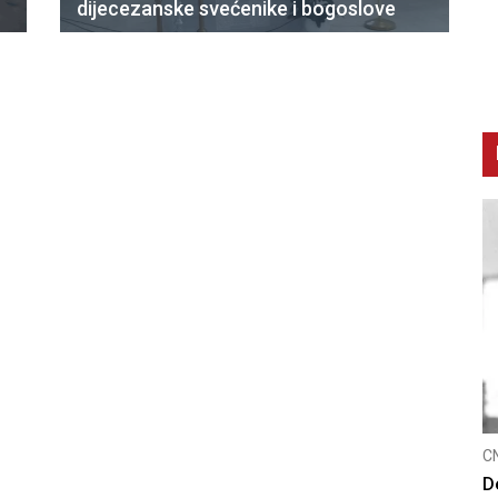
dijecezanske svećenike i bogoslove
CNAK
C
Smrtovdan nadbiskupa Petra Čule
D