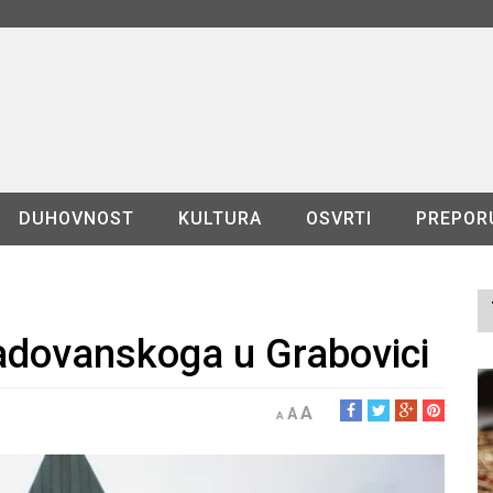
DUHOVNOST
KULTURA
OSVRTI
PREPOR
adovanskoga u Grabovici
A
A
A