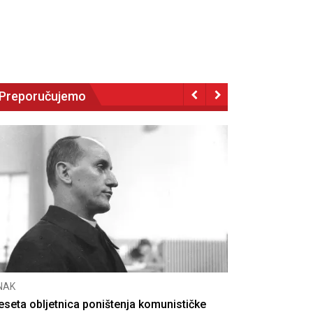
Preporučujemo
NAK
eseta obljetnica poništenja komunističke