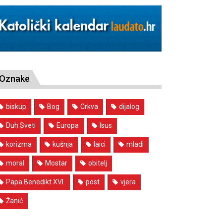
Oznake
biskup
Bog
Crkva
dijalog
Duh Sveti
Europa
Isus
korizma
kušnja
laici
mladi
moral
Mostar
obitelj
Papa Benedikt XVI.
post
vjera
Žanić