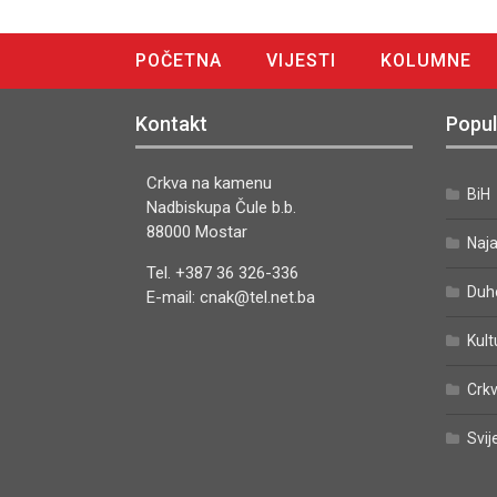
POČETNA
VIJESTI
KOLUMNE
DIGITALNO IZDANJE
Kontakt
Popul
Crkva na kamenu
BiH
Nadbiskupa Čule b.b.
88000 Mostar
Naj
Tel. +387 36 326-336
Duh
E-mail: cnak@tel.net.ba
Kult
Crkv
Svij