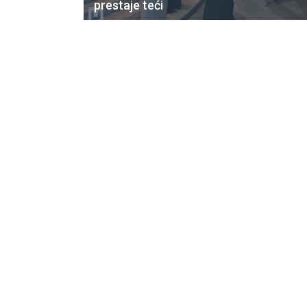
prestaje teći
CNAK
Kad se nasilje pretvara u optužnicu