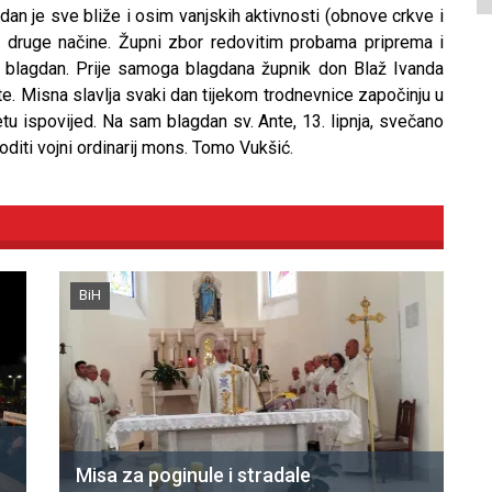
dan je sve bliže i osim vanjskih aktivnosti (obnove crkve i
na druge načine. Župni zbor redovitim probama priprema i
 blagdan. Prije samoga blagdana župnik don Blaž Ivanda
te. Misna slavlja svaki dan tijekom trodnevnice započinju u
vetu ispovijed. Na sam blagdan sv. Ante, 13. lipnja, svečano
oditi vojni ordinarij mons. Tomo Vukšić.
BiH
Misa za poginule i stradale