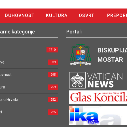
DUHOVNOST
KULTURA
OSVRTI
PREPOR
arne kategorije
Portali
BISKUPIJ
1710
MOSTAR
ave
539
ovnost
295
ura
259
a u Hrvata
252
et
225