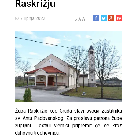
Raskrižju
7. lipnja 2022.
A
A
A
Župa Raskrižje kod Gruda slavi svoga zaštitnika
sv. Antu Padovanskog. Za proslavu patrona župe
župljani i ostali vjernici pripremit će se kroz
duhovnu trodnevnicu.