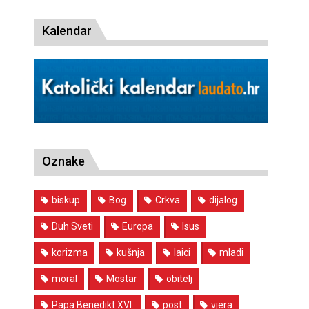
Kalendar
Oznake
biskup
Bog
Crkva
dijalog
Duh Sveti
Europa
Isus
korizma
kušnja
laici
mladi
moral
Mostar
obitelj
Papa Benedikt XVI.
post
vjera