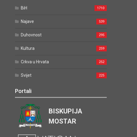
BiH
1710
Najave
539
Duhovnost
295
Kultura
259
Crkva u Hrvata
252
Svijet
225
Portali
BISKUPIJA
MOSTAR