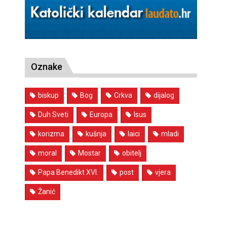
Oznake
biskup
Bog
Crkva
dijalog
Duh Sveti
Europa
Isus
korizma
kušnja
laici
mladi
moral
Mostar
obitelj
Papa Benedikt XVI.
post
vjera
Žanić