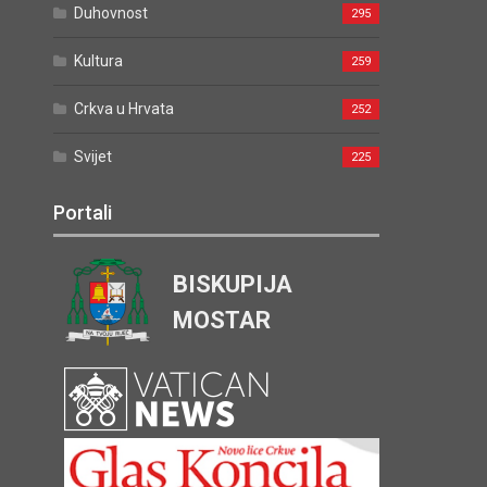
Duhovnost
295
Kultura
259
Crkva u Hrvata
252
Svijet
225
Portali
BISKUPIJA
MOSTAR