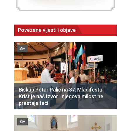
Povezane vijesti i objave
BiH
Biskup Petar Palić na 37. Mladifestu:
Krist je naš Izvor i njegova milost ne
prestaje teći
BiH