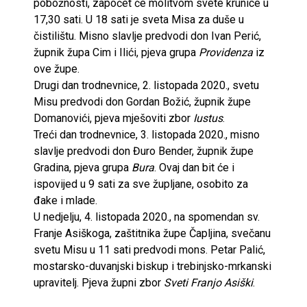
pobožnosti, započet će molitvom svete krunice u
17,30 sati. U 18 sati je sveta Misa za duše u
čistilištu. Misno slavlje predvodi don Ivan Perić,
župnik župa Cim i Ilići, pjeva grupa
Providenza
iz
ove župe.
Drugi dan trodnevnice, 2. listopada 2020., svetu
Misu predvodi don Gordan Božić, župnik župe
Domanovići, pjeva mješoviti zbor
Iustus
.
Treći dan trodnevnice, 3. listopada 2020., misno
slavlje predvodi don Đuro Bender, župnik župe
Gradina, pjeva grupa
Bura
. Ovaj dan bit će i
ispovijed u 9 sati za sve župljane, osobito za
đake i mlade.
U nedjelju, 4. listopada 2020., na spomendan sv.
Franje Asiškoga, zaštitnika župe Čapljina, svečanu
svetu Misu u 11 sati predvodi mons. Petar Palić,
mostarsko-duvanjski biskup i trebinjsko-mrkanski
upravitelj. Pjeva župni zbor
Sveti Franjo Asiški
.