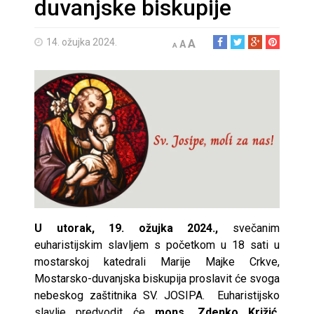
duvanjske biskupije
14. ožujka 2024.
A
A
A
U utorak, 19. ožujka 2024.,
svečanim
euharistijskim slavljem s početkom u 18 sati u
mostarskoj katedrali Marije Majke Crkve,
Mostarsko-duvanjska biskupija proslavit će svoga
nebeskog zaštitnika SV. JOSIPA. Euharistijsko
slavlje predvodit će
mons. Zdenko Križić,