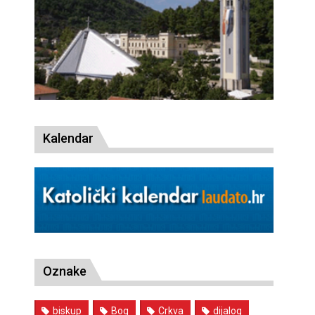
Kalendar
Oznake
biskup
Bog
Crkva
dijalog