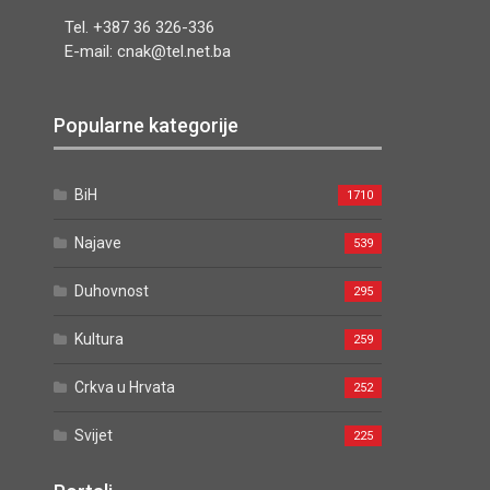
Tel. +387 36 326-336
E-mail: cnak@tel.net.ba
Popularne kategorije
BiH
1710
Najave
539
Duhovnost
295
Kultura
259
Crkva u Hrvata
252
Svijet
225