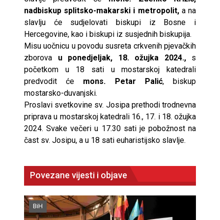
nadbiskup splitsko-makarski i metropolit,
a na
slavlju će sudjelovati biskupi iz Bosne i
Hercegovine, kao i biskupi iz susjednih biskupija.
Misu uočnicu u povodu susreta crkvenih pjevačkih
zborova
u ponedjeljak, 18. ožujka 2024.,
s
početkom u 18 sati u mostarskoj katedrali
predvodit će
mons. Petar Palić
, biskup
mostarsko-duvanjski.
Proslavi svetkovine sv. Josipa prethodi trodnevna
priprava u mostarskoj katedrali 16., 17. i 18. ožujka
2024. Svake večeri u 17.30 sati je pobožnost na
čast sv. Josipu, a u 18 sati euharistijsko slavlje.
Povezane vijesti i objave
BiH