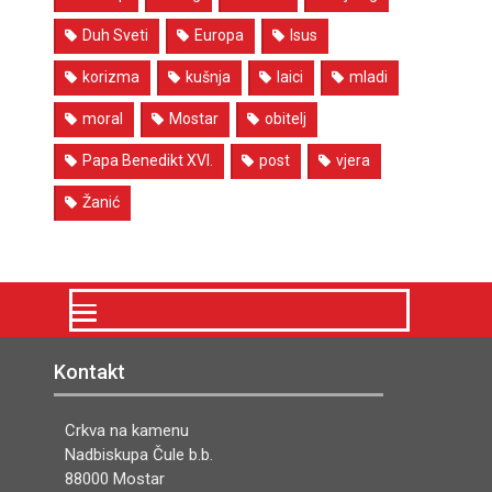
Duh Sveti
Europa
Isus
korizma
kušnja
laici
mladi
moral
Mostar
obitelj
Papa Benedikt XVI.
post
vjera
Žanić
Kontakt
Crkva na kamenu
Nadbiskupa Čule b.b.
88000 Mostar