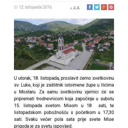
12. listopada 2016.
A
A
A
U utorak, 18. listopada, proslavit ćemo svetkovinu
sv. Luke, koji je zaštitnik istoimene župe u Ilićima
u Mostaru. Za samu svetkovinu vjernici će se
pripremati trodnevnicom koja započinje u subotu
15. listopada svetom Misom u 18 sati, te
listopadskom pobožnošću s početkom u 17,30
sati. Svaku večer pola sata prije svete Mise
prigoda je za svetu ispovijed.