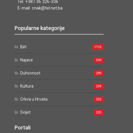
Tel. +387 36 326-336
E-mail: cnak@tel.net.ba
Popularne kategorije
BiH
1710
Najave
539
Duhovnost
295
Kultura
259
Crkva u Hrvata
252
Svijet
225
Portali