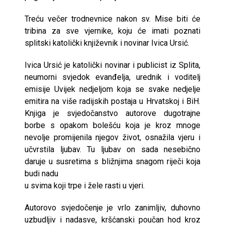
Treću večer trodnevnice nakon sv. Mise biti će
tribina za sve vjernike, koju će imati poznati
splitski katolički književnik i novinar Ivica Ursić.
Ivica Ursić je katolički novinar i publicist iz Splita,
neumorni svjedok evanđelja, urednik i voditelj
emisije Uvijek nedjeljom koja se svake nedjelje
emitira na više radijskih postaja u Hrvatskoj i BiH.
Knjiga je svjedočanstvo autorove dugotrajne
borbe s opakom bolešću koja je kroz mnoge
nevolje promijenila njegov život, osnažila vjeru i
učvrstila ljubav. Tu ljubav on sada nesebično
daruje u susretima s bližnjima snagom riječi koja
budi nadu
u svima koji trpe i žele rasti u vjeri.
Autorovo svjedočenje je vrlo zanimljiv, duhovno
uzbudljiv i nadasve, kršćanski poučan hod kroz