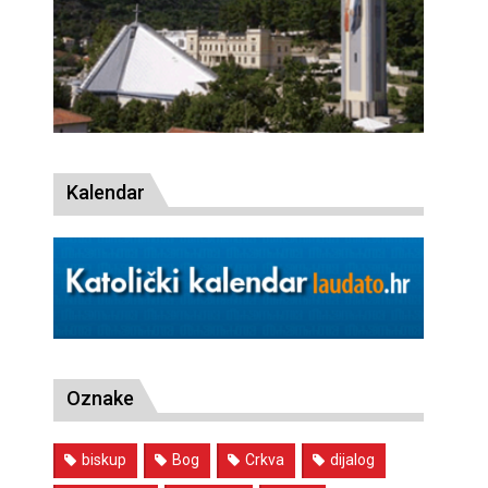
Kalendar
Oznake
biskup
Bog
Crkva
dijalog