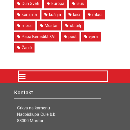
Duh Sveti
Europa
Isus
korizma
kušnja
laici
mladi
moral
Mostar
obitelj
Papa Benedikt XVI.
post
vjera
Žanić
Kontakt
Crkva na kamenu
Nadbiskupa Čule b.b.
88000 Mostar