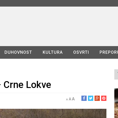
DUHOVNOST
KULTURA
OSVRTI
PREPOR
 – Crne Lokve
A
A
A