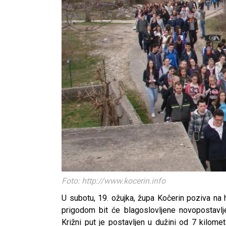
Foto: http://www.kocerin.info
U subotu, 19. ožujka, župa Kočerin poziva na 
prigodom bit će blagoslovljene novopostavlje
Križni put je postavljen u dužini od 7 kilom