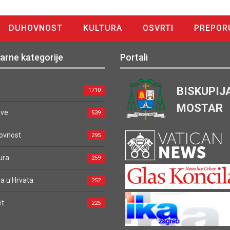
DUHOVNOST
KULTURA
OSVRTI
PREPOR
arne kategorije
Portali
BISKUPIJ
1710
MOSTAR
ave
539
ovnost
295
ura
259
a u Hrvata
252
et
225