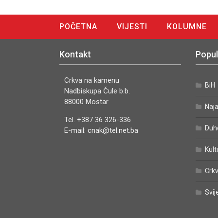
POČETNA
VIJESTI
KOLUMNE
DIGITALNO IZDANJE
Kontakt
Popul
Crkva na kamenu
BiH
Nadbiskupa Čule b.b.
88000 Mostar
Naj
Tel. +387 36 326-336
Duh
E-mail: cnak@tel.net.ba
Kult
Crkv
Svij