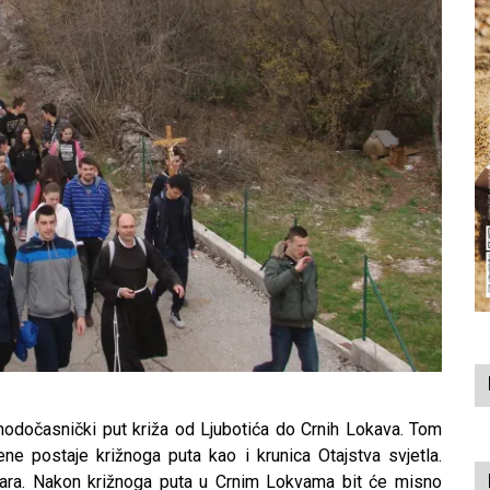
hodočasnički put križa od Ljubotića do Crnih Lokava. Tom
ne postaje križnoga puta kao i krunica Otajstva svjetla.
etara. Nakon križnoga puta u Crnim Lokvama bit će misno