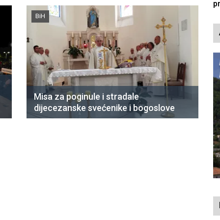
p
BiH
Misa za poginule i stradale
dijecezanske svećenike i bogoslove