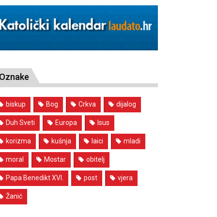
Oznake
biskup
Bog
Crkva
dijalog
Duh Sveti
Europa
Isus
korizma
kušnja
laici
mladi
moral
Mostar
obitelj
Papa Benedikt XVI.
post
vjera
Žanić