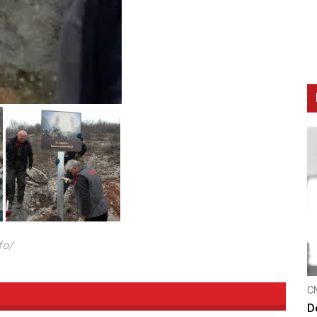
fo/
CNAK
C
Smrtovdan nadbiskupa Petra Čule
D