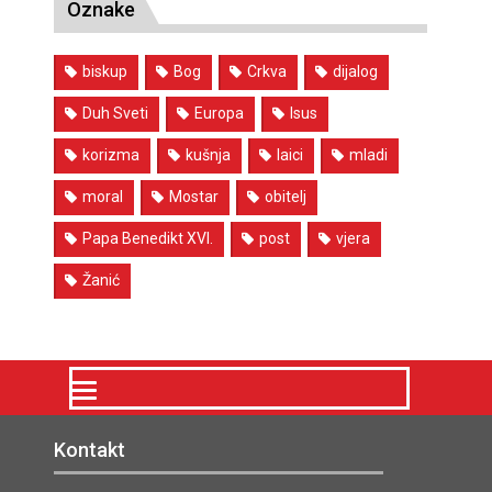
Oznake
biskup
Bog
Crkva
dijalog
Duh Sveti
Europa
Isus
korizma
kušnja
laici
mladi
moral
Mostar
obitelj
Papa Benedikt XVI.
post
vjera
Žanić
Kontakt