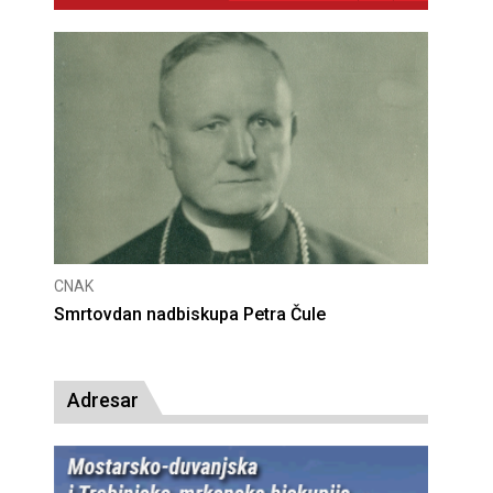
CNAK
Deseta obljetnica poništenja komunističke
presude bl. Alojziju Stepincu
Adresar