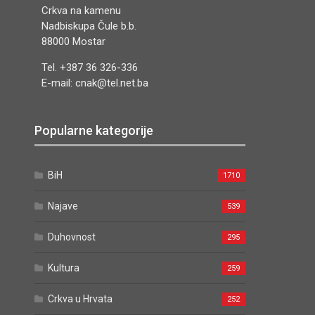
Crkva na kamenu
Nadbiskupa Čule b.b.
88000 Mostar
Tel. +387 36 326-336
E-mail: cnak@tel.net.ba
Popularne kategorije
BiH
1710
Najave
539
Duhovnost
295
Kultura
259
Crkva u Hrvata
252