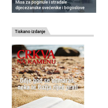
Misa za poginule i stradale
dijecezanske svećenike i bogoslove
Tiskano izdanje