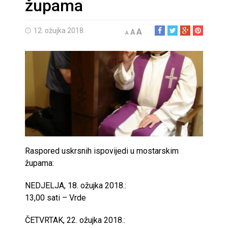
župama
12. ožujka 2018.
A
A
A
Raspored uskrsnih ispovijedi u mostarskim
župama:
NEDJELJA, 18. ožujka 2018.:
13,00 sati – Vrde
ČETVRTAK, 22. ožujka 2018.: