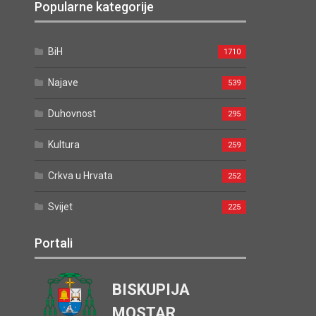
Popularne kategorije
BiH
1710
Najave
539
Duhovnost
295
Kultura
259
Crkva u Hrvata
252
Svijet
225
Portali
BISKUPIJA
MOSTAR