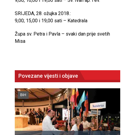
9,00; 16,00 i 19,00 sati – Sv. Ivan ap. i ev.
SRIJEDA, 28. ožujka 2018.:
9,00; 15,00 i 19,00 sati – Katedrala
Župa sv. Petra i Pavla – svaki dan prije svetih
Misa
Povezane vijesti i objave
BiH