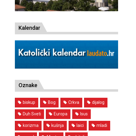
Kalendar
Oznake
biskup
Bog
Crkva
dijalog
Duh Sveti
Europa
Isus
korizma
kušnja
laici
mladi