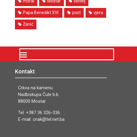
moral
Mostar
obitelj
Papa Benedikt XVI.
post
vjera
Žanić
Kontakt
Crkva na kamenu
Nadbiskupa Čule b.b.
88000 Mostar
Tel. +387 36 326-336
E-mail: cnak@tel.net.ba