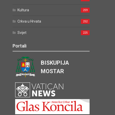
Kultura
259
Crkva u Hrvata
252
Svijet
225
Portali
BISKUPIJA
MOSTAR