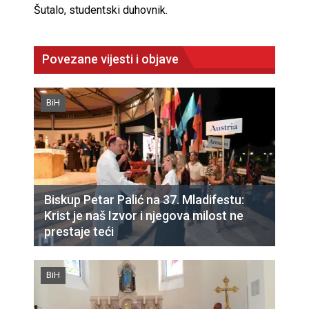
Šutalo, studentski duhovnik.
Povezane vijesti i objave
BiH
Biskup Petar Palić na 37. Mladifestu:
Krist je naš Izvor i njegova milost ne
prestaje teći
BiH