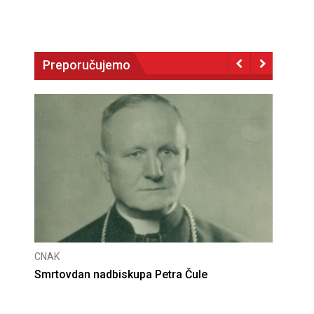
Preporučujemo
CNAK
Deseta obljetnica poništenja komunističke
presude bl. Alojziju Stepincu