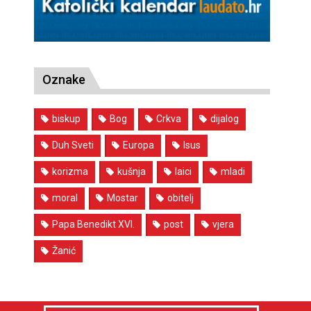
Oznake
biskup
Bog
Crkva
dijalog
Duh Sveti
Europa
Isus
korizma
kušnja
laici
mladi
moral
Mostar
obitelj
Papa Benedikt XVI.
post
vjera
Žanić