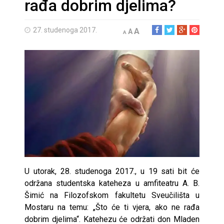
rađa dobrim djelima?
27. studenoga 2017.
A
A
A
U utorak, 28. studenoga 2017., u 19 sati bit će
održana studentska kateheza u amfiteatru A. B.
Šimić na Filozofskom fakultetu Sveučilišta u
Mostaru na temu: „Što će ti vjera, ako ne rađa
dobrim djelima“. Katehezu će održati don Mladen