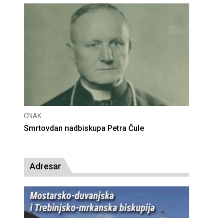
CNAK
Deseta obljetnica poništenja komunističke
presude bl. Alojziju Stepincu
Adresar