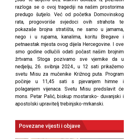
razloga se o ovoj tragediji na našim prostorima
predugo šutjelo. Već od početka Domovinskog
rata, progovoriše svjedoci ovih strahota te
pokazaše brojna stratišta, ne samo u jamama,
nego i u rupama, kanalima, koritu Bregave i
petnaestak mjesta ovog dijela Hercegovine. I ove
smo godine odlučili odati počast našim brojnim
žrtvama. Stoga pozivamo sve vjernike da u
nedjelju, 26. svibnja 2024., u 12 sati prikažemo
svetu Misu za mučenike Križnog puta. Program
počinje u 11,45 sati s pjevanjem himne i
polaganjem vijenaca. Svetu Misu predslavit će
mons. Petar Palić, biskup mostarsko- duvanjski i
apostolski upravitelj trebinjsko-mrkanski.
Povezane vijesti i objave