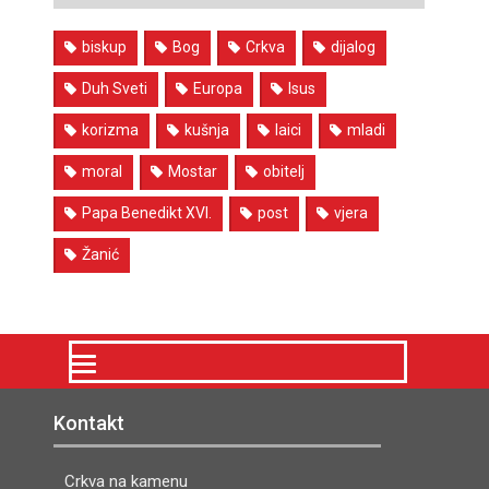
biskup
Bog
Crkva
dijalog
Duh Sveti
Europa
Isus
korizma
kušnja
laici
mladi
moral
Mostar
obitelj
Papa Benedikt XVI.
post
vjera
Žanić
Kontakt
Crkva na kamenu