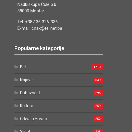
Nadbiskupa Čule b.b.
88000 Mostar
Tel. +387 36 326-336
E-mail: cnak@tel.net.ba
Popularne kategorije
BiH
1710
Najave
539
Duhovnost
295
Kultura
259
Crkva u Hrvata
252
Svijet
225