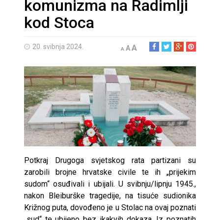
komunizma na Radimlji
kod Stoca
20. svibnja 2024.
A
A
A
Potkraj Drugoga svjetskog rata partizani su
zarobili brojne hrvatske civile te ih „prijekim
sudom“ osuđivali i ubijali. U svibnju/lipnju 1945.,
nakon Bleiburške tragedije, na tisuće sudionika
Križnog puta, dovođeno je u Stolac na ovaj poznati
„sud“ te ubijeno bez ikakvih dokaza. Iz poznatih