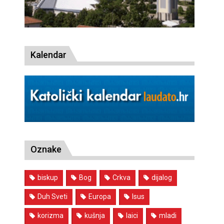
Kalendar
Oznake
biskup
Bog
Crkva
dijalog
Duh Sveti
Europa
Isus
korizma
kušnja
laici
mladi