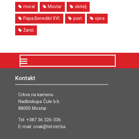
moral
Mostar
obitelj
Papa Benedikt XVI.
post
vjera
Žanić
Kontakt
Crkva na kamenu
Nadbiskupa Čule b.b.
88000 Mostar
Tel. +387 36 326-336
E-mail: cnak@tel.net.ba