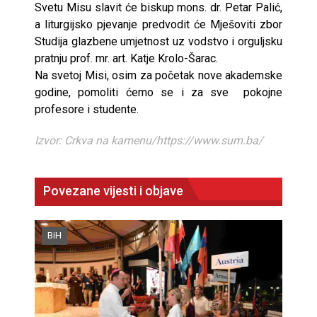
Svetu Misu slavit će biskup mons. dr. Petar Palić,
a liturgijsko pjevanje predvodit će Mješoviti zbor
Studija glazbene umjetnost uz vodstvo i orguljsku
pratnju prof. mr. art. Katje Krolo-Šarac.
Na svetoj Misi, osim za početak nove akademske
godine, pomoliti ćemo se i za sve pokojne
profesore i studente.
Izvor: Crkva na kamenu/https://www.sum.ba/
Povezane vijesti i objave
BiH