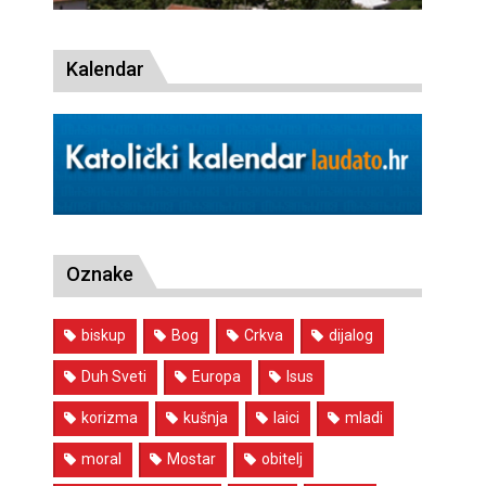
Kalendar
Oznake
biskup
Bog
Crkva
dijalog
Duh Sveti
Europa
Isus
korizma
kušnja
laici
mladi
moral
Mostar
obitelj