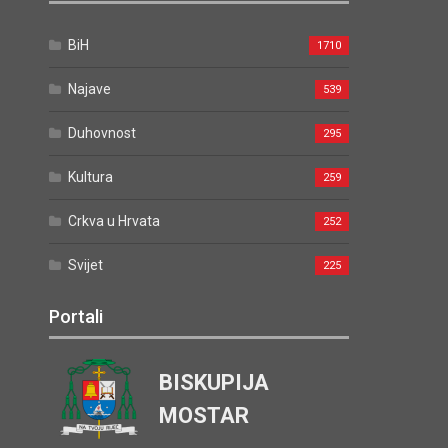
BiH
1710
Najave
539
Duhovnost
295
Kultura
259
Crkva u Hrvata
252
Svijet
225
Portali
BISKUPIJA
MOSTAR