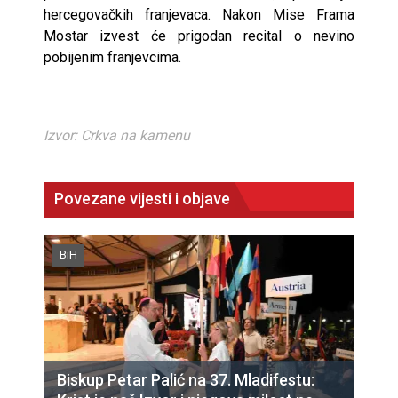
hercegovačkih franjevaca. Nakon Mise Frama
Mostar izvest će prigodan recital o nevino
pobijenim franjevcima.
Izvor: Crkva na kamenu
Povezane vijesti i objave
BiH
Biskup Petar Palić na 37. Mladifestu: