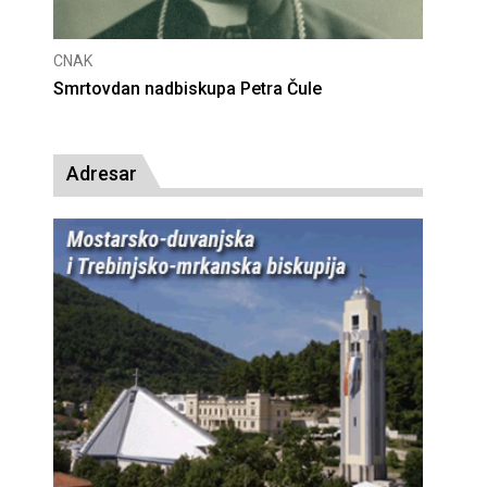
CNAK
Deseta obljetnica poništenja komunističke
presude bl. Alojziju Stepincu
Adresar