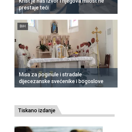
Krist je naš Izvor i njegova milost ne
prestaje teći
BiH
Misa za poginule i stradale
dijecezanske svećenike i bogoslove
Tiskano izdanje